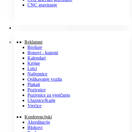
CNC graviranje
TISKANI MATERIJALI
Reklamni
Brošure
Bonovi - kuponi
Kalendari
Knjige
Letci
Naljepnice
Oslikavanje vozila
Plakati
Pozivnice
Pozivnice za vjenčanja
Ulaznice/Karte
Vrećice
Konferencijski
Akreditacije
Blokovi