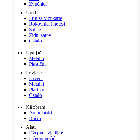
Zvučnici
Ured
Etui za vizitkarte
Rokovnici i notesi
Šalice
Zidni satovi
Ostalo
Upaljači
Metalni
Plastični
Privjesci
Drveni
Metalni
Plastični
Ostalo
Kišobrani
Automatski
Ručni
Alati
Džepne svjetiljke
Džepni nožići