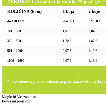
DEKORACIJA stakla i keramike *2 pozicije – sito 
KOLIČINA (kom)
1 boja
2 boje
do 100 kom
204,00 €
221,00 €
101 – 300
1,87 €
2,04 €
350 – 500
1,70 €
1,87 €
501 – 1000
0,97 €
1,19 €
1000 – 2000
0,97 €
1,19 €
* Navedene cijene se odnose za preslikače veličine koje pr
Moglo bi Vas zanimati
Povezani proizvodi