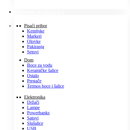
PROMO MATERIJALI
Pisaći pribor
Kemijske
Markeri
Olovke
Pakiranja
Setovi
Dom
Boce za vodu
Keramičke šalice
Ostalo
Pregače
Termos boce i šalice
Elektronika
Držači
Lampe
Powerbanks
Satovi
Slušalice
USB