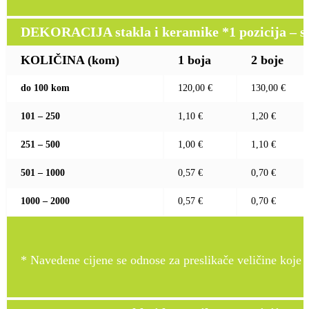
DEKORACIJA stakla i keramike *1 pozicija – sito
KOLIČINA (kom)
1 boja
2 boje
do 100 kom
120,00 €
130,00 €
101 – 250
1,10 €
1,20 €
251 – 500
1,00 €
1,10 €
501 – 1000
0,57 €
0,70 €
1000 – 2000
0,57 €
0,70 €
* Navedene cijene se odnose za preslikače veličine koje pr