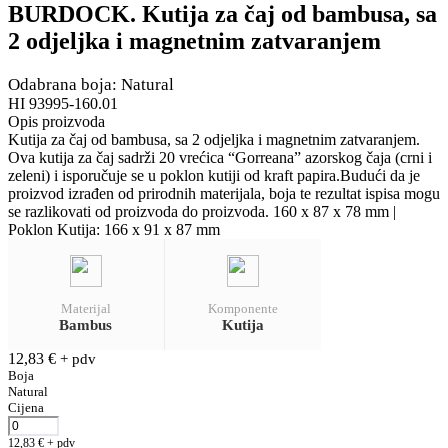
BURDOCK. Kutija za čaj od bambusa, sa
2 odjeljka i magnetnim zatvaranjem
Odabrana boja: Natural
HI 93995-160.01
Opis proizvoda
Kutija za čaj od bambusa, sa 2 odjeljka i magnetnim zatvaranjem.
Ova kutija za čaj sadrži 20 vrećica “Gorreana” azorskog čaja (crni i
zeleni) i isporučuje se u poklon kutiji od kraft papira.Budući da je
proizvod izrađen od prirodnih materijala, boja te rezultat ispisa mogu
se razlikovati od proizvoda do proizvoda. 160 x 87 x 78 mm |
Poklon Kutija: 166 x 91 x 87 mm
Materijal
Komponente
Bambus
Kutija
12,83
€
+ pdv
Boja
Natural
Cijena
12,83
€
+ pdv