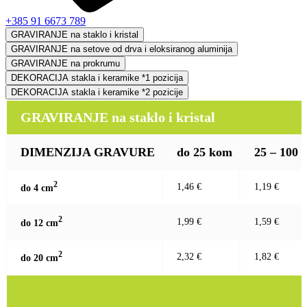
+385 91 6673 789
GRAVIRANJE na staklo i kristal
GRAVIRANJE na setove od drva i eloksiranog aluminija
GRAVIRANJE na prokrumu
DEKORACIJA stakla i keramike *1 pozicija
DEKORACIJA stakla i keramike *2 pozicije
GRAVIRANJE na staklo i kristal
DIMENZIJA GRAVURE
do 25 kom
25 – 100
2
1,46 €
1,19 €
do 4 c
m
2
1,99 €
1,59 €
do 12 c
m
2
2,32 €
1,82 €
do 20 c
m