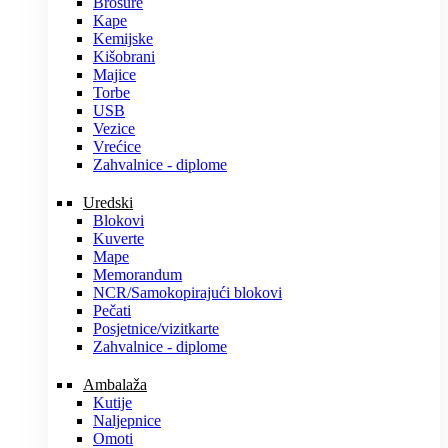
Brošure
Kape
Kemijske
Kišobrani
Majice
Torbe
USB
Vezice
Vrećice
Zahvalnice - diplome
Uredski
Blokovi
Kuverte
Mape
Memorandum
NCR/Samokopirajući blokovi
Pečati
Posjetnice/vizitkarte
Zahvalnice - diplome
Ambalaža
Kutije
Naljepnice
Omoti