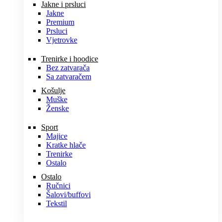
Jakne i prsluci
Jakne
Premium
Prsluci
Vjetrovke
Trenirke i hoodice
Bez zatvarača
Sa zatvaračem
Košulje
Muške
Ženske
Sport
Majice
Kratke hlače
Trenirke
Ostalo
Ostalo
Ručnici
Šalovi/buffovi
Tekstil