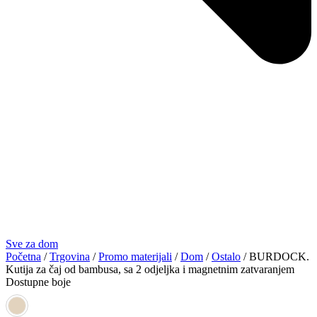
Sve za dom
Početna
/
Trgovina
/
Promo materijali
/
Dom
/
Ostalo
/ BURDOCK.
Kutija za čaj od bambusa, sa 2 odjeljka i magnetnim zatvaranjem
Dostupne boje