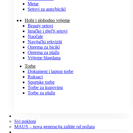
Metar
Setovi za auto/bicikl
Hobi i slobodno vrijeme
Beauty setovi
Igračke i dječji setovi
Naočale
Navijački rekviziti
Oprema za bicikl
Oprema za plažu
Vrijeme blagdana
Torbe
Dokument i laptop torbe
Ruksaci
Sportske torbe
Torbe za kupovinu
Torbe za plažu
POKLONI
Svi pokloni
MAUS – nova generacija zaštite od požara
O NAMA