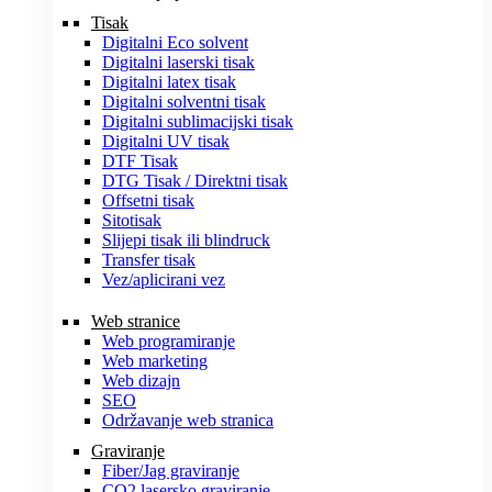
Tisak
Digitalni Eco solvent
Digitalni laserski tisak
Digitalni latex tisak
Digitalni solventni tisak
Digitalni sublimacijski tisak
Digitalni UV tisak
DTF Tisak
DTG Tisak / Direktni tisak
Offsetni tisak
Sitotisak
Slijepi tisak ili blindruck
Transfer tisak
Vez/aplicirani vez
Web stranice
Web programiranje
Web marketing
Web dizajn
SEO
Održavanje web stranica
Graviranje
Fiber/Jag graviranje
CO2 lasersko graviranje