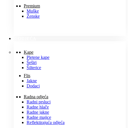
Premium
Muške
Ženske
ODJEĆA
Kape
Pletene kape
Šeširi
Šilterice
Flis
Jakne
Dodaci
Radna odjeća
Radni prsluci
Radne hlače
Radne jakne
Radne majice
Reflektirajuća odjeća