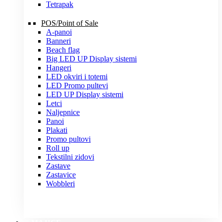
Tetrapak
POS/Point of Sale
A-panoi
Banneri
Beach flag
Big LED UP Display sistemi
Hangeri
LED okviri i totemi
LED Promo pultevi
LED UP Display sistemi
Letci
Naljepnice
Panoi
Plakati
Promo pultovi
Roll up
Tekstilni zidovi
Zastave
Zastavice
Wobbleri