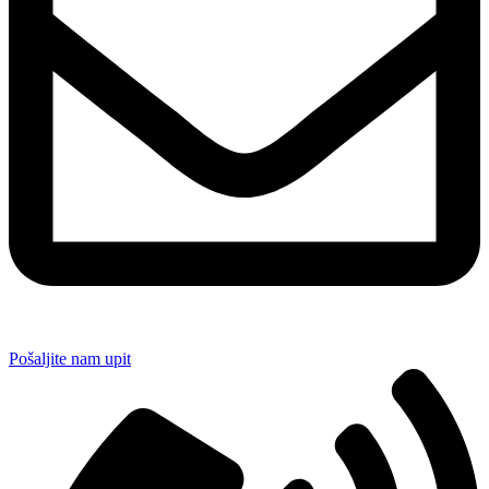
Pošaljite nam upit