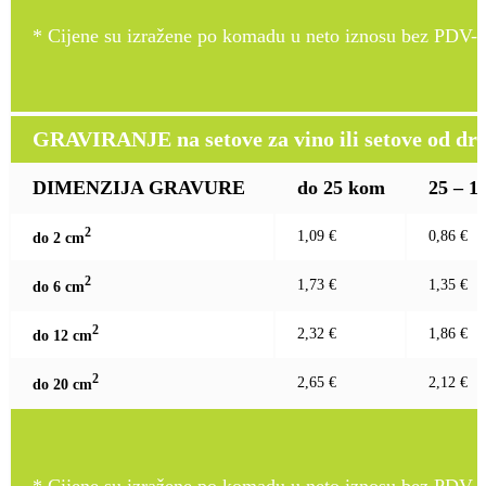
* Cijene su izražene po komadu u neto iznosu bez PDV-a
GRAVIRANJE na setove za vino ili setove od drv
DIMENZIJA GRAVURE
do 25 kom
25 – 1
2
1,09 €
0,86 €
do 2 c
m
2
1,73 €
1,35 €
do 6 c
m
2
2,32 €
1,86 €
do 12 c
m
2
2,65 €
2,12 €
do 20 c
m