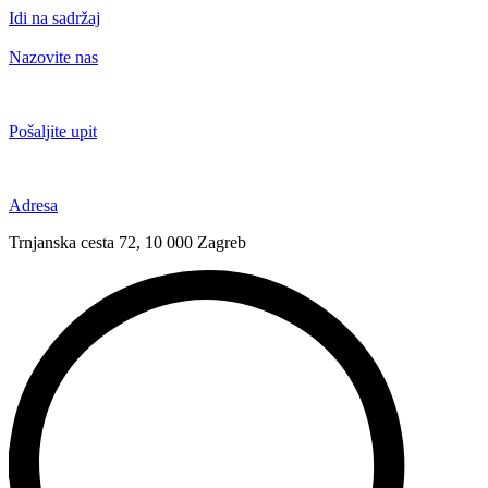
Idi na sadržaj
Nazovite nas
+385 91 6673 789
Pošaljite upit
novival@novival.hr
Adresa
Trnjanska cesta 72, 10 000 Zagreb