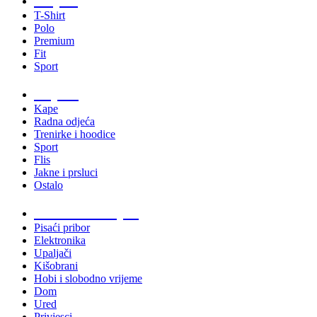
T-Shirt
Polo
Premium
Fit
Sport
Odjeća
Kape
Radna odjeća
Trenirke i hoodice
Sport
Flis
Jakne i prsluci
Ostalo
Promo materijali
Pisaći pribor
Elektronika
Upaljači
Kišobrani
Hobi i slobodno vrijeme
Dom
Ured
Privjesci