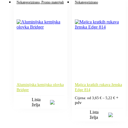
Nekategorizirano
, Promo materijali
Nekategorizirano
Aluminijska kemijska olovka
Majica kratkih rukava ženska
Bridger
Edge 814
Raspon
+
Cijena: od
3,65
€
–
5,22
€
Lista
cijena:
pdv
želja
od
3,65 €
Lista
do
želja
5,22 €