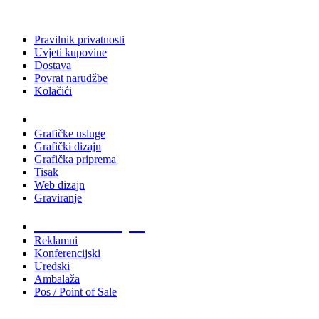
Pravilnik privatnosti
Uvjeti kupovine
Dostava
Povrat narudžbe
Kolačići
Usluge
Grafičke usluge
Grafički dizajn
Grafička priprema
Tisak
Web dizajn
Graviranje
Tiskani materijali
Reklamni
Konferencijski
Uredski
Ambalaža
Pos / Point of Sale
Majice