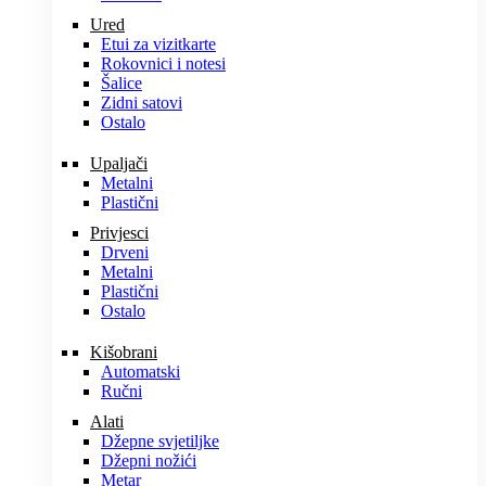
Ured
Etui za vizitkarte
Rokovnici i notesi
Šalice
Zidni satovi
Ostalo
Upaljači
Metalni
Plastični
Privjesci
Drveni
Metalni
Plastični
Ostalo
Kišobrani
Automatski
Ručni
Alati
Džepne svjetiljke
Džepni nožići
Metar