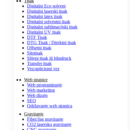
Tisak
Digitalni Eco solvent
Digitalni laserski tisak
Digitalni latex tisak
Digitalni solventni tisak
Digitalni sublimacijski tisak
Digitalni UV tisak
DTF Tisak
DTG Tisak / Direktni tisak
Offsetni tisak
Sitotisak
Slijepi tisak ili blindruck
Transfer tisak
Vez/aplicirani vez
Web stranice
Web programiranje
Web marketing
Web dizajn
SEO
Održavanje web stranica
Graviranje
Fiber/Jag graviranje
CO2 lasersko graviranje
CNC graviranje