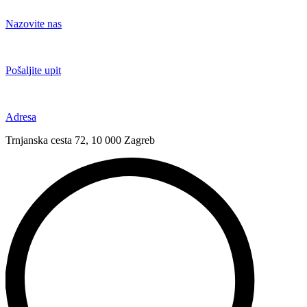
Idi
na
Nazovite nas
sadržaj
+385 91 6673 789
Pošaljite upit
novival@novival.hr
Adresa
Trnjanska cesta 72, 10 000 Zagreb