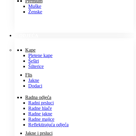
Premium
Muške
Ženske
ODJEĆA
Kape
Pletene kape
Šeširi
Šilterice
Flis
Jakne
Dodaci
Radna odjeća
Radni prsluci
Radne hlače
Radne jakne
Radne majice
Reflektirajuća odjeća
Jakne i prsluci