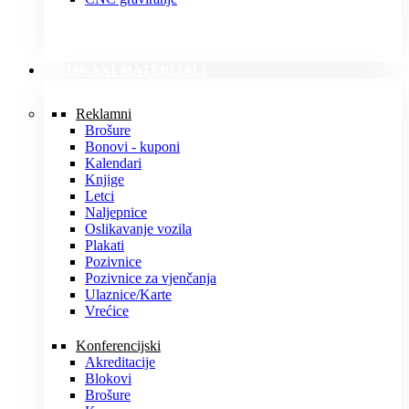
TISKANI MATERIJALI
Reklamni
Brošure
Bonovi - kuponi
Kalendari
Knjige
Letci
Naljepnice
Oslikavanje vozila
Plakati
Pozivnice
Pozivnice za vjenčanja
Ulaznice/Karte
Vrećice
Konferencijski
Akreditacije
Blokovi
Brošure