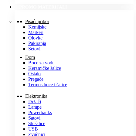
PROMO MATERIJALI
Pisaći pribor
Kemijske
Markeri
Olovke
Pakiranja
Setovi
Dom
Boce za vodu
Keramičke šalice
Ostalo
Pregače
Termos boce i šalice
Elektronika
Držači
Lampe
Powerbanks
Satovi
Slušalice
USB
Zvučnici