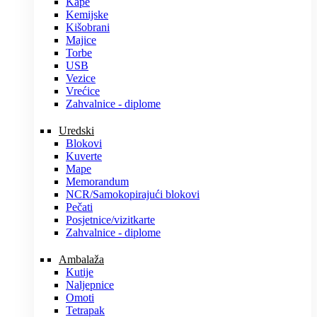
Kape
Kemijske
Kišobrani
Majice
Torbe
USB
Vezice
Vrećice
Zahvalnice - diplome
Uredski
Blokovi
Kuverte
Mape
Memorandum
NCR/Samokopirajući blokovi
Pečati
Posjetnice/vizitkarte
Zahvalnice - diplome
Ambalaža
Kutije
Naljepnice
Omoti
Tetrapak