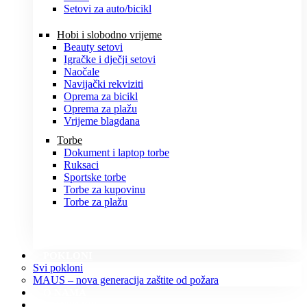
Setovi za auto/bicikl
Hobi i slobodno vrijeme
Beauty setovi
Igračke i dječji setovi
Naočale
Navijački rekviziti
Oprema za bicikl
Oprema za plažu
Vrijeme blagdana
Torbe
Dokument i laptop torbe
Ruksaci
Sportske torbe
Torbe za kupovinu
Torbe za plažu
POKLONI
Svi pokloni
MAUS – nova generacija zaštite od požara
O NAMA
KONTAKT