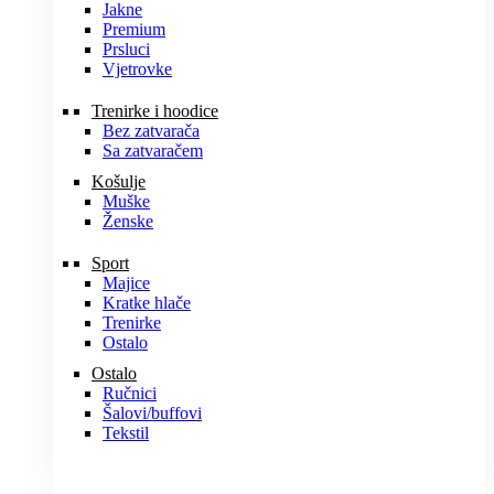
Jakne
Premium
Prsluci
Vjetrovke
Trenirke i hoodice
Bez zatvarača
Sa zatvaračem
Košulje
Muške
Ženske
Sport
Majice
Kratke hlače
Trenirke
Ostalo
Ostalo
Ručnici
Šalovi/buffovi
Tekstil