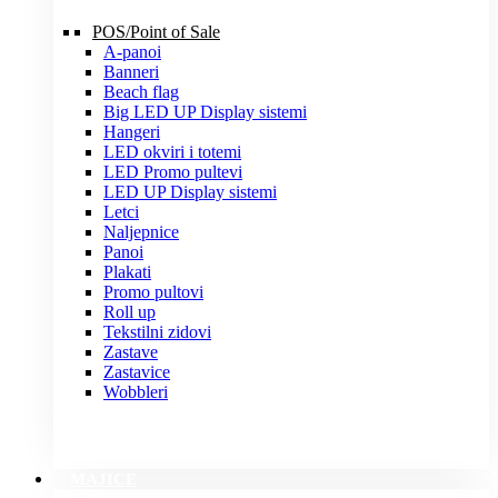
POS/Point of Sale
A-panoi
Banneri
Beach flag
Big LED UP Display sistemi
Hangeri
LED okviri i totemi
LED Promo pultevi
LED UP Display sistemi
Letci
Naljepnice
Panoi
Plakati
Promo pultovi
Roll up
Tekstilni zidovi
Zastave
Zastavice
Wobbleri
MAJICE