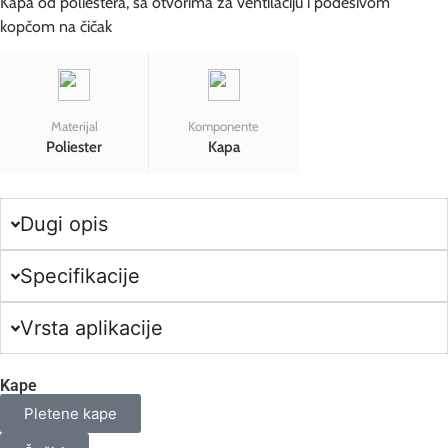
Kapa od poliestera, sa otvorima za ventilaciju i podesivom
kopčom na čičak
Materijal
Komponente
Poliester
Kapa
Dugi opis
Specifikacije
Vrsta aplikacije
Kape
Pletene kape