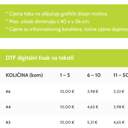
* Cijena tiska ne uključuje grafički dizajn motiva.
* Max. otisak dimenzija š 40 x v 56 cm.
* Cijene su informativnog karaktera, točne cijene dajemo
DTF digitalni tisak na tekstil
KOLIČINA
(kom)
1 – 5
6 – 10
11 – 5
A6
10,00 €
3,98 €
3,32 €
A4
10,00 €
4,65 €
3,98 €
A3
10,00 €
5,31 €
4,65 €