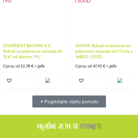
DIVERGENT BACKPACK II.
AVENIR. Ruksak na kolicima za
Ruksak za prijenosna računala do
prijenosno računalo od 17 inča u
15.6'' od tkanine i PU
1680D i 300D
+ pdv
+ pdv
Cijena: od
52,78
€
Cijena: od
47,92
€
Pogledajte cijelu ponudu