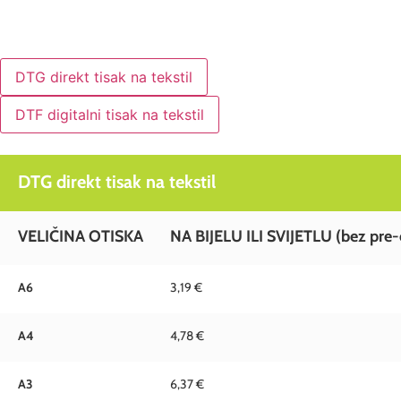
0
Broj
odabranih
proizvoda.
Your
DTG direkt tisak na tekstil
total
is
0,00 €
DTF digitalni tisak na tekstil
DTG direkt tisak na tekstil
VELIČINA OTISKA
NA BIJELU ILI SVIJETLU (bez pre-
A6
3,19 €
A4
4,78 €
A3
6,37 €