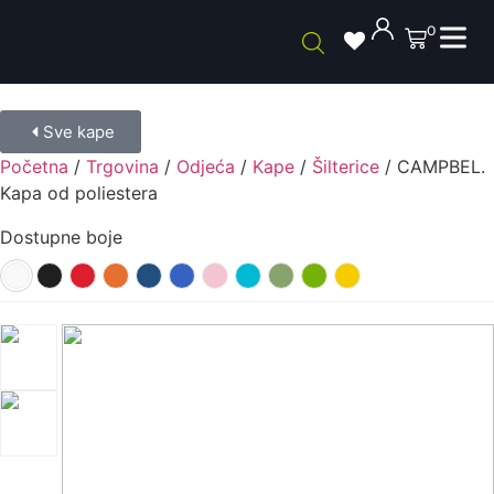
0
Sve kape
Početna
/
Trgovina
/
Odjeća
/
Kape
/
Šilterice
/ CAMPBEL.
Kapa od poliestera
Dostupne boje