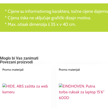
* Cijene su informativnog karaktera, točne cijene dajemo
* Cijena tiska ne uključuje grafički dizajn motiva.
* Max. otisak dimenzija š 35 x v 40 cm.
Moglo bi Vas zanimati
Povezani proizvodi
Promo materijali
Promo materijali