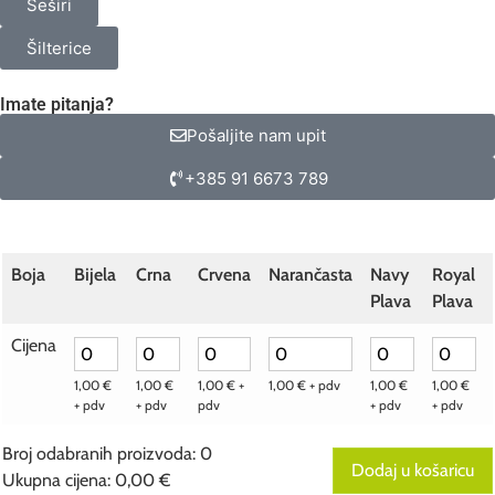
Šeširi
Šilterice
Imate pitanja?
Pošaljite nam upit
+385 91 6673 789
Boja
Bijela
Crna
Crvena
Narančasta
Navy
Royal
Plava
Plava
Cijena
1,00
€
1,00
€
1,00
€
+
1,00
€
+ pdv
1,00
€
1,00
€
+ pdv
+ pdv
pdv
+ pdv
+ pdv
Broj odabranih proizvoda
:
0
Dodaj u košaricu
Ukupna cijena
:
0,00 €