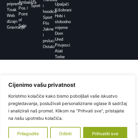
Ambalaža
priprema
Upaljači
Sport
i
Pos /
Tisak
Kišobrani
hoodice
Point
Web
Hobi i
Sport
of
dizajn
slobodno
Flis
Sale
Graviranje
vrijeme
Jakne
Dom
i
Ured
prsluci
Privjesci
Ostalo
Alati
Torbe
Cijenimo vašu privatnost
Koristimo kolačiće kako bismo poboljšali vaše iskustvo
pregledavanja, posluživali personalizirane oglase ili sadržaj
i analizirali naš promet. Klikom na "Prihvati sve", pristajete
na našu upotrebu kolačića.
Prilagodite
Odbiti
Prihvatiti sve