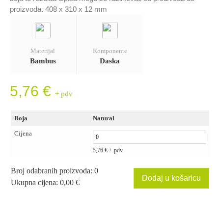
proizvoda. 408 x 310 x 12 mm
Materijal
Komponente
Bambus
Daska
5,76
€
+ pdv
Boja
Natural
Cijena
5,76
€
+ pdv
Broj odabranih proizvoda
:
0
Dodaj u košaricu
Ukupna cijena
:
0,00 €
0
Broj
odabranih
proizvoda.