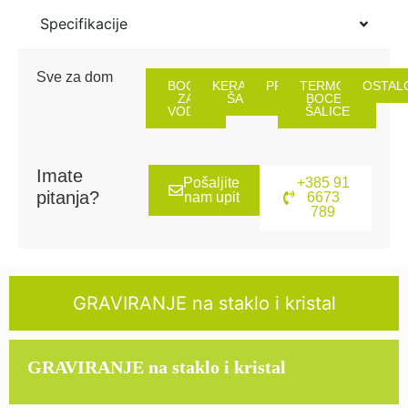
Your
total
Specifikacije
is
0,00 €
Sve za dom
BOCE
KERAMIČKE
PREGAČE
TERMOS
OSTAL
ZA
ŠALICE
BOCE I
VODU
ŠALICE
Imate
Pošaljite
+385 91
pitanja?
nam upit
6673
789
GRAVIRANJE na staklo i kristal
GRAVIRANJE na staklo i kristal