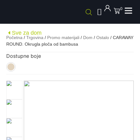
0
Sve za dom
Početna
/
Trgovina
/
Promo materijali
/
Dom
/
Ostalo
/ CARAWAY
ROUND. Okrugla ploča od bambusa
Dostupne boje