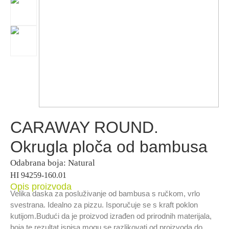
CARAWAY ROUND.
Okrugla ploča od bambusa
Odabrana boja: Natural
HI 94259-160.01
Opis proizvoda
Velika daska za posluživanje od bambusa s ručkom, vrlo
svestrana. Idealno za pizzu. Isporučuje se s kraft poklon
kutijom.Budući da je proizvod izrađen od prirodnih materijala,
boja te rezultat ispisa mogu se razlikovati od proizvoda do