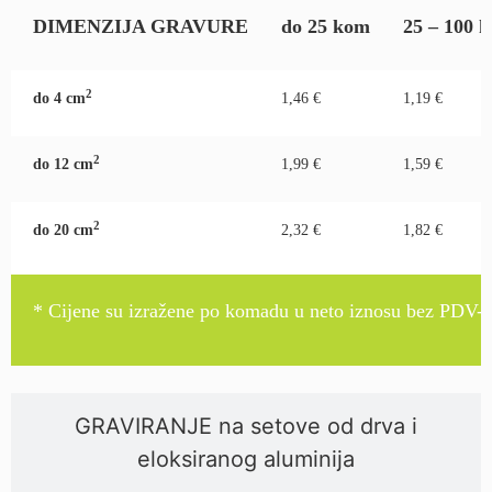
DIMENZIJA GRAVURE
do 25 kom
25 – 100 
2
do 4 c
m
1,46 €
1,19 €
2
do 12 c
m
1,99 €
1,59 €
2
do 20 c
m
2,32 €
1,82 €
* Cijene su izražene po komadu u neto iznosu bez PDV-a
GRAVIRANJE na setove od drva i
eloksiranog aluminija