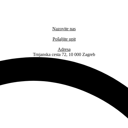
Nazovite nas
+385 91 6673 789
Pošaljite upit
novival@novival.hr
Adresa
Trnjanska cesta 72, 10 000 Zagreb