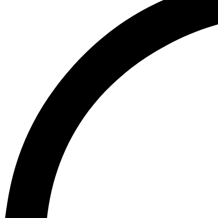
Idi
na
sadržaj