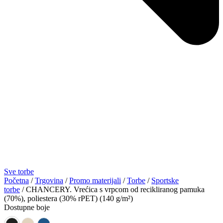
Sve torbe
Početna
/
Trgovina
/
Promo materijali
/
Torbe
/
Sportske
torbe
/ CHANCERY. Vrećica s vrpcom od recikliranog pamuka
(70%), poliestera (30% rPET) (140 g/m²)
Dostupne boje