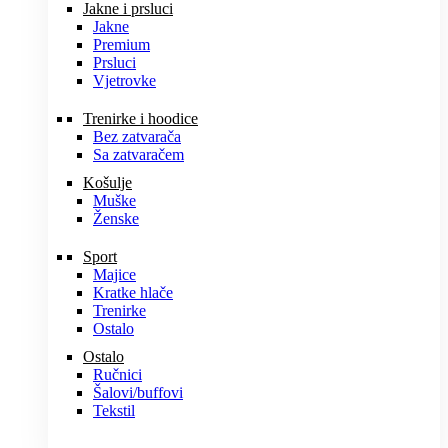
Jakne i prsluci
Jakne
Premium
Prsluci
Vjetrovke
Trenirke i hoodice
Bez zatvarača
Sa zatvaračem
Košulje
Muške
Ženske
Sport
Majice
Kratke hlače
Trenirke
Ostalo
Ostalo
Ručnici
Šalovi/buffovi
Tekstil