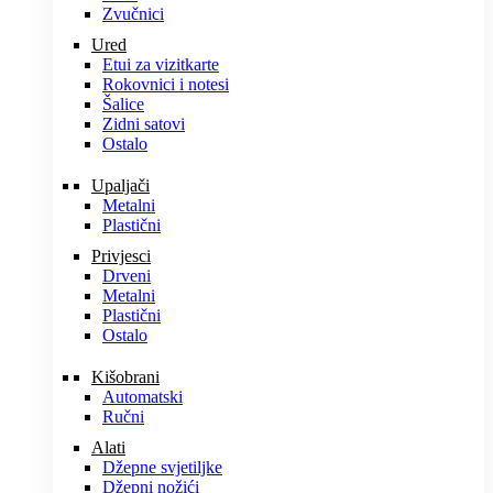
Zvučnici
Ured
Etui za vizitkarte
Rokovnici i notesi
Šalice
Zidni satovi
Ostalo
Upaljači
Metalni
Plastični
Privjesci
Drveni
Metalni
Plastični
Ostalo
Kišobrani
Automatski
Ručni
Alati
Džepne svjetiljke
Džepni nožići