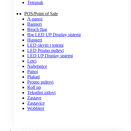
Tetrapak
POS/Point of Sale
A-panoi
Banneri
Beach flag
Big LED UP Display sistemi
Hangeri
LED okviri i totemi
LED Promo pultevi
LED UP Display sistemi
Letci
Naljepnice
Panoi
Plakati
Promo pultovi
Roll up
Tekstilni zidovi
Zastave
Zastavice
Wobbleri