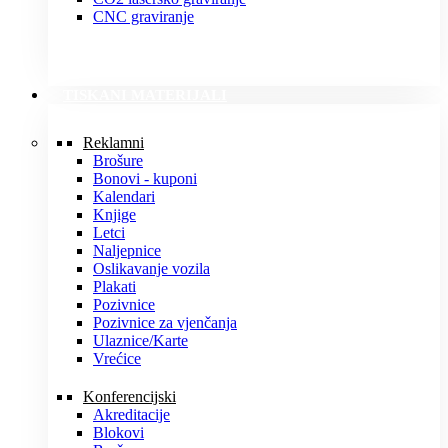
CNC graviranje
TISKANI MATERIJALI
Reklamni
Brošure
Bonovi - kuponi
Kalendari
Knjige
Letci
Naljepnice
Oslikavanje vozila
Plakati
Pozivnice
Pozivnice za vjenčanja
Ulaznice/Karte
Vrećice
Konferencijski
Akreditacije
Blokovi