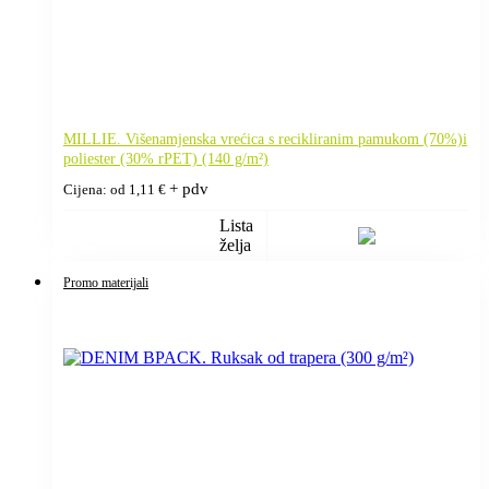
MILLIE. Višenamjenska vrećica s recikliranim pamukom (70%)i
poliester (30% rPET) (140 g/m²)
+ pdv
Cijena: od
1,11
€
Lista
želja
Promo materijali