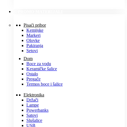
PROMO MATERIJALI
Pisaći pribor
Kemijske
Markeri
Olovke
Pakiranja
Setovi
Dom
Boce za vodu
Keramičke šalice
Ostalo
Pregače
Termos boce i šalice
Elektronika
Držači
Lampe
Powerbanks
Satovi
Slušalice
USB