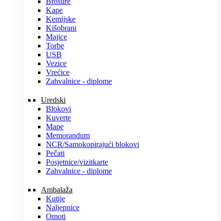
Brošure
Kape
Kemijske
Kišobrani
Majice
Torbe
USB
Vezice
Vrećice
Zahvalnice - diplome
Uredski
Blokovi
Kuverte
Mape
Memorandum
NCR/Samokopirajući blokovi
Pečati
Posjetnice/vizitkarte
Zahvalnice - diplome
Ambalaža
Kutije
Naljepnice
Omoti