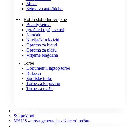
Metar
Setovi za auto/bicikl
Hobi i slobodno vrijeme
Beauty setovi
Igračke i dječji setovi
Naočale
Navijački rekviziti
Oprema za bicikl
Oprema za plažu
Vrijeme blagdana
Torbe
Dokument i laptop torbe
Ruksaci
Sportske torbe
Torbe za kupovinu
Torbe za plažu
POKLONI
Svi pokloni
MAUS – nova generacija zaštite od požara
O NAMA