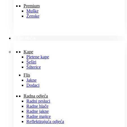
Premium
Muške
Ženske
ODJEĆA
Kape
Pletene kape
Šeširi
Šilterice
Flis
Jakne
Dodaci
Radna odjeća
Radni prsluci
Radne hlače
Radne jakne
Radne majice
Reflektirajuća odjeća