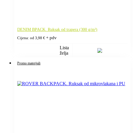
DENIM BPACK. Ruksak od trapera (300 g/m²)
+ pdv
Cijena: od
3,98
€
Lista
želja
Promo materijali