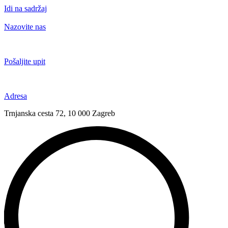
Idi na sadržaj
Nazovite nas
+385 91 6673 789
Pošaljite upit
novival@novival.hr
Adresa
Trnjanska cesta 72, 10 000 Zagreb