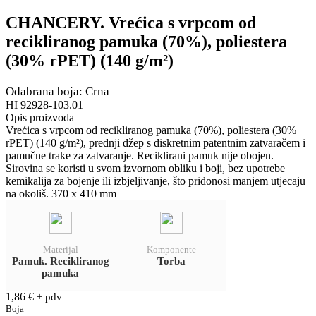
CHANCERY. Vrećica s vrpcom od
recikliranog pamuka (70%), poliestera
(30% rPET) (140 g/m²)
Odabrana boja: Crna
HI 92928-103.01
Opis proizvoda
Vrećica s vrpcom od recikliranog pamuka (70%), poliestera (30%
rPET) (140 g/m²), prednji džep s diskretnim patentnim zatvaračem i
pamučne trake za zatvaranje. Reciklirani pamuk nije obojen.
Sirovina se koristi u svom izvornom obliku i boji, bez upotrebe
kemikalija za bojenje ili izbjeljivanje, što pridonosi manjem utjecaju
na okoliš. 370 x 410 mm
Materijal
Komponente
Pamuk. Recikliranog
Torba
pamuka
1,86
€
+ pdv
Boja