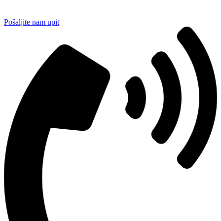
Pošaljite nam upit