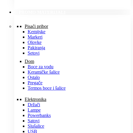
PROMO MATERIJALI
Pisaći pribor
Kemijske
Markeri
Olovke
Pakiranja
Setovi
Dom
Boce za vodu
Keramičke šalice
Ostalo
Pregače
Termos boce i šalice
Elektronika
Držači
Lampe
Powerbanks
Satovi
Slušalice
USB