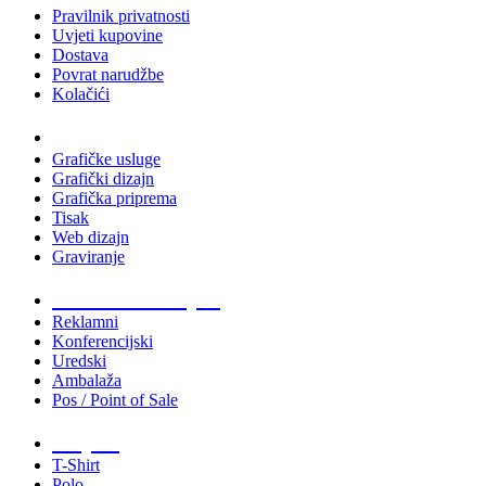
Pravilnik privatnosti
Uvjeti kupovine
Dostava
Povrat narudžbe
Kolačići
Usluge
Grafičke usluge
Grafički dizajn
Grafička priprema
Tisak
Web dizajn
Graviranje
Tiskani materijali
Reklamni
Konferencijski
Uredski
Ambalaža
Pos / Point of Sale
Majice
T-Shirt
Polo