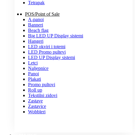
Tetrapak
POS/Point of Sale
A-panoi
Banneri
Beach flag
Big LED UP Display sistemi
Hangeri
LED okviri i totemi
LED Promo pultevi
LED UP Display sistemi
Letci
Naljepnice
Panoi
Plakati
Promo pultovi
Roll up
Tekstilni zidovi
Zastave
Zastavice
Wobbleri