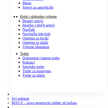
Metar
Setovi za auto/bicikl
Hobi i slobodno vrijeme
Beauty setovi
Igračke i dječji setovi
Naočale
Navijački rekviziti
Oprema za bicikl
Oprema za plažu
Vrijeme blagdana
Torbe
Dokument i laptop torbe
Ruksaci
Sportske torbe
Torbe za kupovinu
Torbe za plažu
POKLONI
Svi pokloni
MAUS – nova generacija zaštite od požara
O NAMA