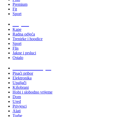
Premium
Fit
Sport
Odjeća
Kape
Radna odjeća
Trenirke i hoodice
Sport
Flis
Jakne i prsluci
Ostalo
Promo materijali
Pisaći pribor
Elektronika
Upaljači
Kišobrani
Hobi i slobodno vrijeme
Dom
Ured
Privjesci
Alati
Torbe