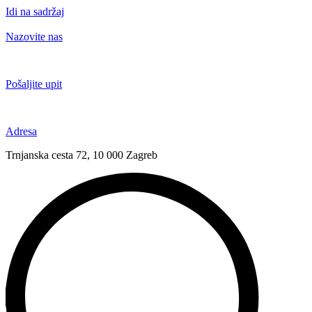
Idi na sadržaj
Nazovite nas
+385 91 6673 789
Pošaljite upit
novival@novival.hr
Adresa
Trnjanska cesta 72, 10 000 Zagreb