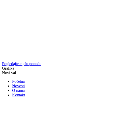
Pogledajte cijelu ponudu
Grafika
Novi val
Početna
Novosti
O nama
Kontakt