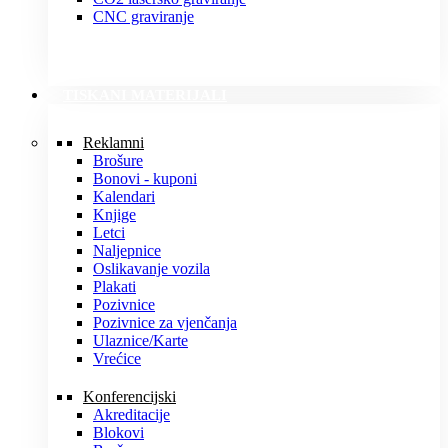
CNC graviranje
TISKANI MATERIJALI
Reklamni
Brošure
Bonovi - kuponi
Kalendari
Knjige
Letci
Naljepnice
Oslikavanje vozila
Plakati
Pozivnice
Pozivnice za vjenčanja
Ulaznice/Karte
Vrećice
Konferencijski
Akreditacije
Blokovi