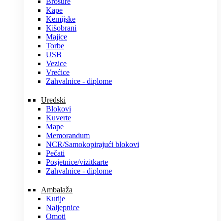
Brošure
Kape
Kemijske
Kišobrani
Majice
Torbe
USB
Vezice
Vrećice
Zahvalnice - diplome
Uredski
Blokovi
Kuverte
Mape
Memorandum
NCR/Samokopirajući blokovi
Pečati
Posjetnice/vizitkarte
Zahvalnice - diplome
Ambalaža
Kutije
Naljepnice
Omoti