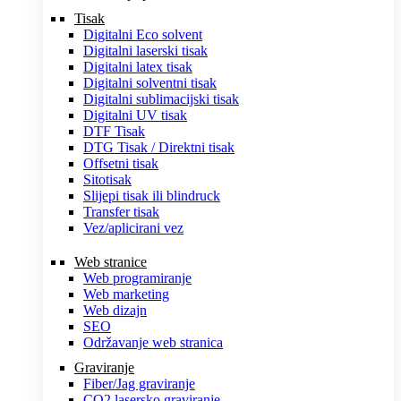
Tisak
Digitalni Eco solvent
Digitalni laserski tisak
Digitalni latex tisak
Digitalni solventni tisak
Digitalni sublimacijski tisak
Digitalni UV tisak
DTF Tisak
DTG Tisak / Direktni tisak
Offsetni tisak
Sitotisak
Slijepi tisak ili blindruck
Transfer tisak
Vez/aplicirani vez
Web stranice
Web programiranje
Web marketing
Web dizajn
SEO
Održavanje web stranica
Graviranje
Fiber/Jag graviranje
CO2 lasersko graviranje