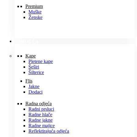
Premium
Muške
Ženske
ODJEĆA
Kape
Pletene kape
Šeširi
Šilterice
Flis
Jakne
Dodaci
Radna odjeća
Radni prsluci
Radne hlače
Radne jakne
Radne majice
Reflektirajuća odjeća