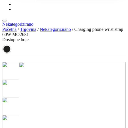
KONTAKT
KATALOZI
Nekategorizirano
Početna
/
Trgovina
/
Nekategorizirano
/ Charging phone wrist strap
60W MO2681
Dostupne boje