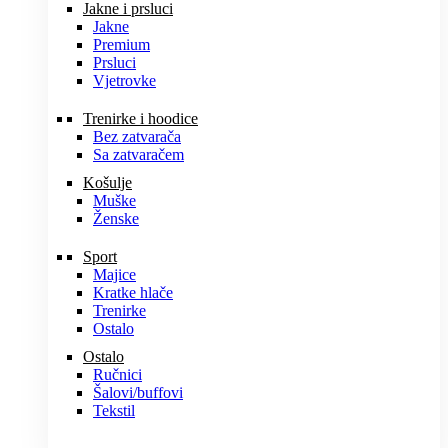
Jakne i prsluci
Jakne
Premium
Prsluci
Vjetrovke
Trenirke i hoodice
Bez zatvarača
Sa zatvaračem
Košulje
Muške
Ženske
Sport
Majice
Kratke hlače
Trenirke
Ostalo
Ostalo
Ručnici
Šalovi/buffovi
Tekstil