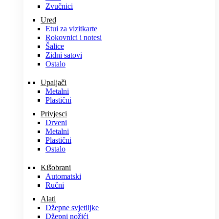
Zvučnici
Ured
Etui za vizitkarte
Rokovnici i notesi
Šalice
Zidni satovi
Ostalo
Upaljači
Metalni
Plastični
Privjesci
Drveni
Metalni
Plastični
Ostalo
Kišobrani
Automatski
Ručni
Alati
Džepne svjetiljke
Džepni nožići