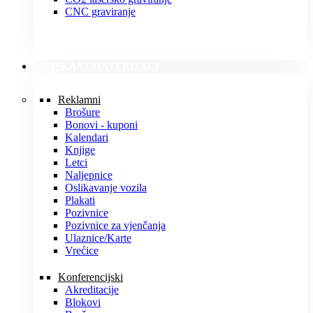
CNC graviranje
TISKANI MATERIJALI
Reklamni
Brošure
Bonovi - kuponi
Kalendari
Knjige
Letci
Naljepnice
Oslikavanje vozila
Plakati
Pozivnice
Pozivnice za vjenčanja
Ulaznice/Karte
Vrećice
Konferencijski
Akreditacije
Blokovi