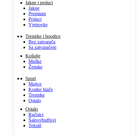
Jakne i prsluci
Jakne
Premium
Prsluci
Vjetrovke
Trenirke i hoodice
Bez zatvarača
Sa zatvaračem
Košulje
Muške
Ženske
Sport
Majice
Kratke hlače
Trenirke
Ostalo
Ostalo
Ručnici
Šalovi/buffovi
Tekstil