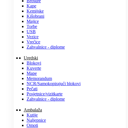
Brošure
Kape
Kemijske
Kišobrani
Majice
Torbe
USB
Vezice
Vrećice
Zahvalnice - diplome
Uredski
Blokovi
Kuverte
Mape
Memorandum
NCR/Samokopirajući blokovi
Pečati
Posjetnice/vizitkarte
Zahvalnice - diplome
Ambalaža
Kutije
Naljepnice
Omoti