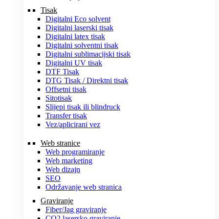
Tisak
Digitalni Eco solvent
Digitalni laserski tisak
Digitalni latex tisak
Digitalni solventni tisak
Digitalni sublimacijski tisak
Digitalni UV tisak
DTF Tisak
DTG Tisak / Direktni tisak
Offsetni tisak
Sitotisak
Slijepi tisak ili blindruck
Transfer tisak
Vez/aplicirani vez
Web stranice
Web programiranje
Web marketing
Web dizajn
SEO
Održavanje web stranica
Graviranje
Fiber/Jag graviranje
CO2 lasersko graviranje