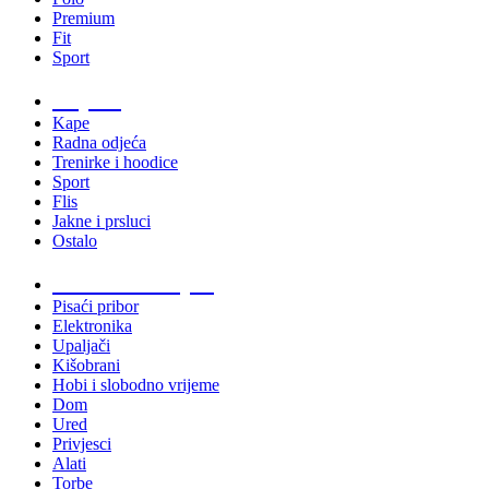
Premium
Fit
Sport
Odjeća
Kape
Radna odjeća
Trenirke i hoodice
Sport
Flis
Jakne i prsluci
Ostalo
Promo materijali
Pisaći pribor
Elektronika
Upaljači
Kišobrani
Hobi i slobodno vrijeme
Dom
Ured
Privjesci
Alati
Torbe