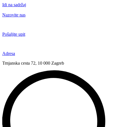
Idi na sadržaj
Nazovite nas
+385 91 6673 789
Pošaljite upit
novival@novival.hr
Adresa
Trnjanska cesta 72, 10 000 Zagreb