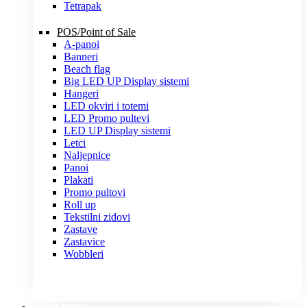
Tetrapak
POS/Point of Sale
A-panoi
Banneri
Beach flag
Big LED UP Display sistemi
Hangeri
LED okviri i totemi
LED Promo pultevi
LED UP Display sistemi
Letci
Naljepnice
Panoi
Plakati
Promo pultovi
Roll up
Tekstilni zidovi
Zastave
Zastavice
Wobbleri