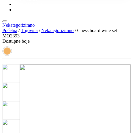
KONTAKT
KATALOZI
Nekategorizirano
Početna
/
Trgovina
/
Nekategorizirano
/ Chess board wine set
MO2393
Dostupne boje