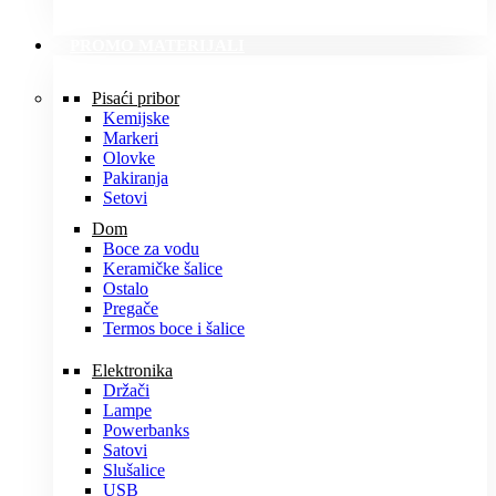
PROMO MATERIJALI
Pisaći pribor
Kemijske
Markeri
Olovke
Pakiranja
Setovi
Dom
Boce za vodu
Keramičke šalice
Ostalo
Pregače
Termos boce i šalice
Elektronika
Držači
Lampe
Powerbanks
Satovi
Slušalice
USB