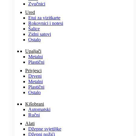
Zvučnici
Ured
Etui za vizitkarte
Rokovnici i notesi
Šalice
Zidni satovi
Ostalo
Upaljači
Metalni
Plastični
Privjesci
Drveni
Metalni
Plastični
Ostalo
Kišobrani
Automatski
Ručni
Alati
Džepne svjetiljke
Džepni nožići