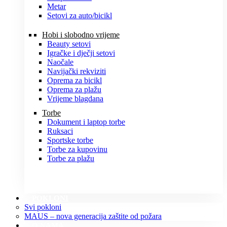
Metar
Setovi za auto/bicikl
Hobi i slobodno vrijeme
Beauty setovi
Igračke i dječji setovi
Naočale
Navijački rekviziti
Oprema za bicikl
Oprema za plažu
Vrijeme blagdana
Torbe
Dokument i laptop torbe
Ruksaci
Sportske torbe
Torbe za kupovinu
Torbe za plažu
POKLONI
Svi pokloni
MAUS – nova generacija zaštite od požara
O NAMA