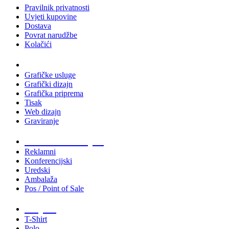
Pravilnik privatnosti
Uvjeti kupovine
Dostava
Povrat narudžbe
Kolačići
Usluge
Grafičke usluge
Grafički dizajn
Grafička priprema
Tisak
Web dizajn
Graviranje
Tiskani materijali
Reklamni
Konferencijski
Uredski
Ambalaža
Pos / Point of Sale
Majice
T-Shirt
Polo