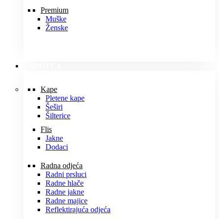
Premium
Muške
Ženske
ODJEĆA
Kape
Pletene kape
Šeširi
Šilterice
Flis
Jakne
Dodaci
Radna odjeća
Radni prsluci
Radne hlače
Radne jakne
Radne majice
Reflektirajuća odjeća