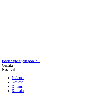
Pogledajte cijelu ponudu
Grafika
Novi val
Početna
Novosti
O nama
Kontakt