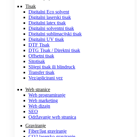
Tisak
Digitalni Eco solvent
Digitalni laserski tisak
Digitalni latex tisak
Digitalni solventni tisak
Digitalni sublimacijski tisak
Digitalni UV tisak
DTF Tisak
DTG Tisak / Direktni tisak
Offsetni tisak
Sitotisak
Slijepi tisak ili blindruck
Transfer tisak
Vez/aplicirani vez
Web stranice
Web programiranje
Web marketing
Web dizajn
SEO
Održavanje web stranica
Graviranje
Fiber/Jag graviranje
CO2 lasersko graviranje