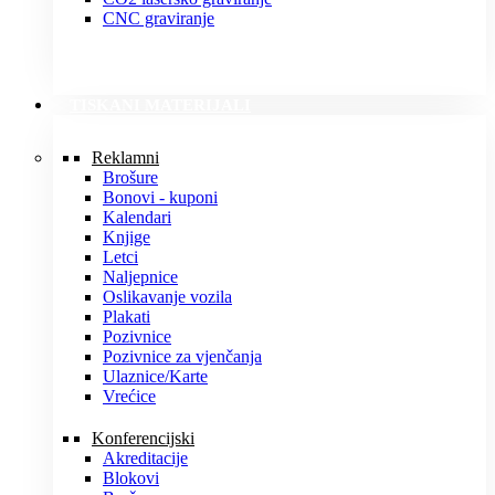
CNC graviranje
TISKANI MATERIJALI
Reklamni
Brošure
Bonovi - kuponi
Kalendari
Knjige
Letci
Naljepnice
Oslikavanje vozila
Plakati
Pozivnice
Pozivnice za vjenčanja
Ulaznice/Karte
Vrećice
Konferencijski
Akreditacije
Blokovi