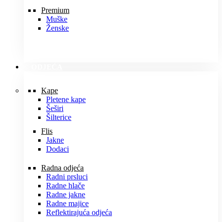
Premium
Muške
Ženske
ODJEĆA
Kape
Pletene kape
Šeširi
Šilterice
Flis
Jakne
Dodaci
Radna odjeća
Radni prsluci
Radne hlače
Radne jakne
Radne majice
Reflektirajuća odjeća