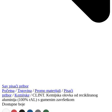
Sav pisaći pribor
Početna
/
Trgovina
/
Promo materijali
/
Pisaći
pribor
/
Kemijske
/ CLINT. Kemijska olovka od recikliranog
aluminija (100% rAL) s gumenim završetkom
Dostupne boje