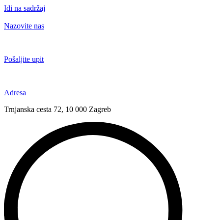
Idi na sadržaj
Nazovite nas
+385 91 6673 789
Pošaljite upit
novival@novival.hr
Adresa
Trnjanska cesta 72, 10 000 Zagreb