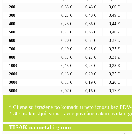
200
0,33 €
0,46 €
0,60 €
300
0,27 €
0,40 €
0,49 €
400
0,25 €
0,36 €
0,44 €
500
0,21 €
0,33 €
0,40 €
600
0,20 €
0,31 €
0,37 €
700
0,19 €
0,28 €
0,35 €
800
0,17 €
0,27 €
0,31 €
1000
0,15 €
0,24 €
0,28 €
2000
0,13 €
0,20 €
0,25 €
3000
0,11 €
0,19 €
0,20 €
5000
0,07 €
0,16 €
0,17 €
* Cijene su izražene po komadu u neto iznosu bez PDV-a
* 3D tisak isključivo na ravne površine nakon uvida u gr
TISAK na metal i gumu