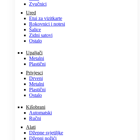
Zvučnici
Ured
Etui za vizitkarte
Rokovnici i notesi
Šalice
Zidni satovi
Ostalo
Upaljači
Metalni
Plastični
Privjesci
Drveni
Metalni
Plastični
Ostalo
Kišobrani
Automatski
Ručni
Alati
Džepne svjetiljke
Džepni nožići