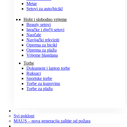
Metar
Setovi za auto/bicikl
Hobi i slobodno vrijeme
Beauty setovi
Igračke i dječji setovi
Naočale
Navijački rekviziti
Oprema za bicikl
Oprema za plažu
Vrijeme blagdana
Torbe
Dokument i laptop torbe
Ruksaci
Sportske torbe
Torbe za kupovinu
Torbe za plažu
POKLONI
Svi pokloni
MAUS – nova generacija zaštite od požara
O NAMA