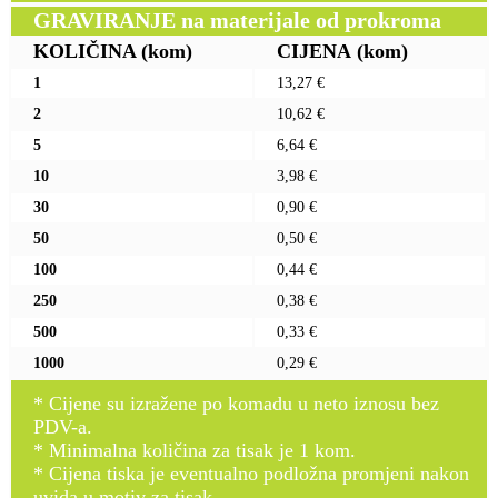
GRAVIRANJE na materijale od prokroma
KOLIČINA
(kom)
CIJENA
(kom)
1
13,27 €
2
10,62 €
5
6,64 €
10
3,98 €
30
0,90 €
50
0,50 €
100
0,44 €
250
0,38 €
500
0,33 €
1000
0,29 €
* Cijene su izražene po komadu u neto iznosu bez
PDV-a.
* Minimalna količina za tisak je 1 kom.
* Cijena tiska je eventualno podložna promjeni nakon
uvida u motiv za tisak.