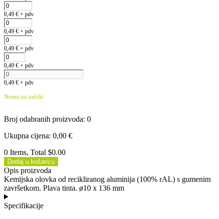
0,49
€
+ pdv
0,49
€
+ pdv
0,49
€
+ pdv
0,49
€
+ pdv
0,49
€
+ pdv
Nema na zalihi
Broj odabranih proizvoda
:
0
Ukupna cijena
:
0,00
€
0 Items, Total $0.00
Dodaj u košaricu
Opis proizvoda
Kemijska olovka od recikliranog aluminija (100% rAL) s gumenim
završetkom. Plava tinta. ø10 x 136 mm
Specifikacije