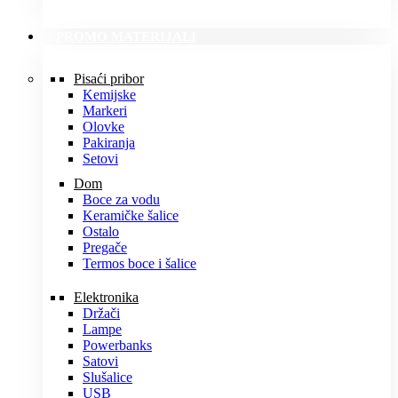
PROMO MATERIJALI
Pisaći pribor
Kemijske
Markeri
Olovke
Pakiranja
Setovi
Dom
Boce za vodu
Keramičke šalice
Ostalo
Pregače
Termos boce i šalice
Elektronika
Držači
Lampe
Powerbanks
Satovi
Slušalice
USB