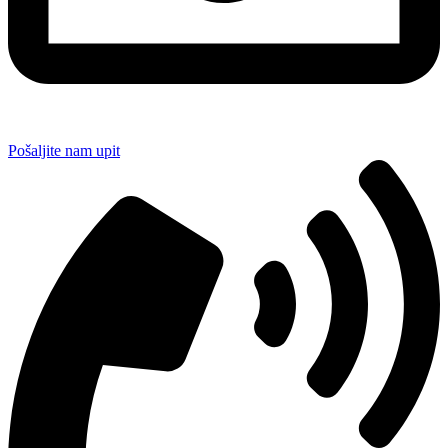
Pošaljite nam upit