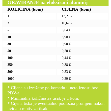
GRAVIRANJE na eloksirani aluminij
KOLIČINA
(kom)
CIJENA
(kom)
1
13,27 €
2
10,62 €
5
6,64 €
10
3,98 €
30
0,90 €
50
0,50 €
100
0,44 €
250
0,38 €
500
0,33 €
1000
0,29 €
* Cijene su izražene po komadu u neto iznosu bez
PDV-a.
* Minimalna količina za tisak je 1 kom.
* Cijena tiska je eventualno podložna promjeni nakon
uvida u motiv za tisak.