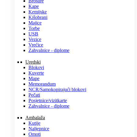
Brošure
Kape
Kemijske
Kišobrani
Majice
Torbe
USB
Vezice
Vrećice
Zahvalnice - diplome
Uredski
Blokovi
Kuverte
Mape
Memorandum
NCR/Samokopirajući blokovi
Pečati
Posjetnice/vizitkarte
Zahvalnice - diplome
Ambalaža
Kutije
Naljepnice
Omoti