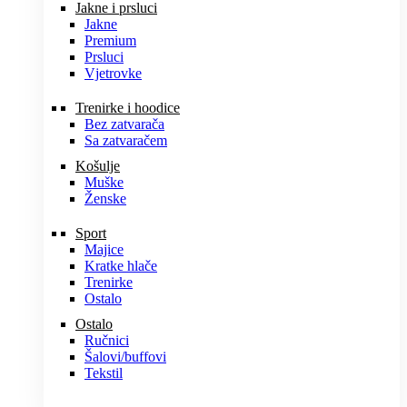
Jakne i prsluci
Jakne
Premium
Prsluci
Vjetrovke
Trenirke i hoodice
Bez zatvarača
Sa zatvaračem
Košulje
Muške
Ženske
Sport
Majice
Kratke hlače
Trenirke
Ostalo
Ostalo
Ručnici
Šalovi/buffovi
Tekstil