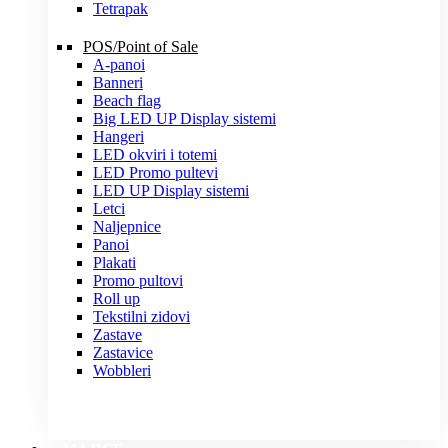
Tetrapak
POS/Point of Sale
A-panoi
Banneri
Beach flag
Big LED UP Display sistemi
Hangeri
LED okviri i totemi
LED Promo pultevi
LED UP Display sistemi
Letci
Naljepnice
Panoi
Plakati
Promo pultovi
Roll up
Tekstilni zidovi
Zastave
Zastavice
Wobbleri