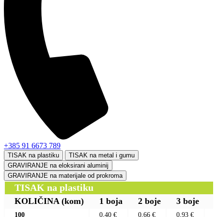
+385 91 6673 789
TISAK na plastiku
TISAK na metal i gumu
GRAVIRANJE na eloksirani aluminij
GRAVIRANJE na materijale od prokroma
TISAK na plastiku
KOLIČINA
(kom)
1 boja
2 boje
3 boje
100
0,40 €
0,66 €
0,93 €