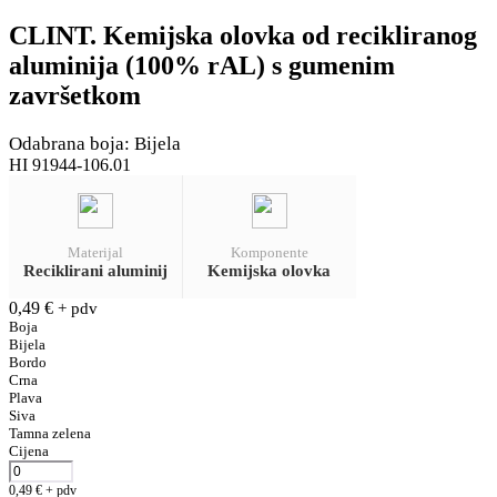
CLINT. Kemijska olovka od recikliranog
aluminija (100% rAL) s gumenim
završetkom
Odabrana boja: Bijela
HI 91944-106.01
Materijal
Komponente
Reciklirani aluminij
Kemijska olovka
0,49
€
+ pdv
Boja
Bijela
Bordo
Crna
Plava
Siva
Tamna zelena
Cijena
0,49
€
+ pdv