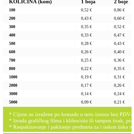
KOLIČINA
(kom)
1 boja
2 boje
100
0,52 €
0,86 €
200
0,43 €
0,60 €
300
0,35 €
0,52 €
400
0,33 €
0,47 €
500
0,28 €
0,43 €
600
0,26 €
0,40 €
700
0,25 €
0,36 €
800
0,22 €
0,35 €
1000
0,19 €
0,31 €
2000
0,17 €
0,26 €
3000
0,14 €
0,24 €
5000
0,09 €
0,21 €
* Cijene su izražene po komadu u neto iznosu bez PDV-a
* Izrada grafičkog filma i klišea/sita ili tampon tisak, po 
* Raspakiravanje i pakiranje predmeta za i nakon tiska n