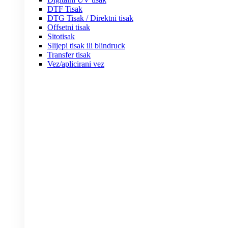
DTF Tisak
DTG Tisak / Direktni tisak
Offsetni tisak
Sitotisak
Slijepi tisak ili blindruck
Transfer tisak
Vez/aplicirani vez