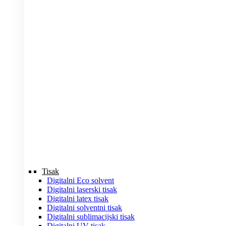
Tisak
Digitalni Eco solvent
Digitalni laserski tisak
Digitalni latex tisak
Digitalni solventni tisak
Digitalni sublimacijski tisak
Digitalni UV tisak