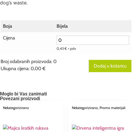
dog’s waste.
Boja
Bijela
Cijena
0,43
€
+ pdv
Broj odabranih proizvoda
:
0
Dodaj u košaricu
Ukupna cijena
:
0,00 €
0
Broj
odabranih
proizvoda.
Your
Moglo bi Vas zanimati
total
Povezani proizvodi
is
0,00 €
Nekategorizirano
Nekategorizirano
, Promo materijali