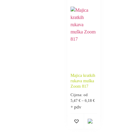
Majica kratkih
rukava muška
Zoom 817
Cijena: od
5,47
€
–
6,18
€
+ pdv