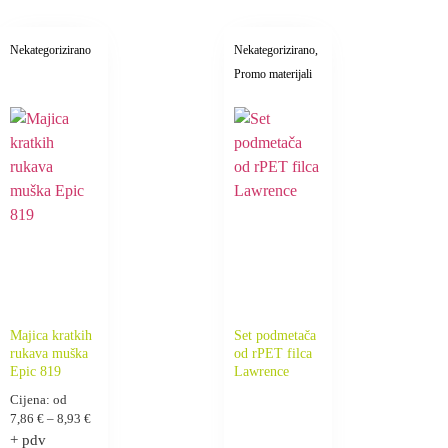
Nekategorizirano
Nekategorizirano
,
Promo materijali
Majica kratkih
Set podmetača
rukava muška
od rPET filca
Epic 819
Lawrence
Cijena: od
7,86
€
–
8,93
€
+ pdv