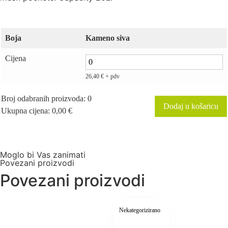
Boja
Kameno siva
Cijena
26,40
€
+ pdv
Broj odabranih proizvoda
:
0
Dodaj u košaricu
Ukupna cijena
:
0,00
€
0
Items,
Total
$0.00
Moglo bi Vas zanimati
Povezani proizvodi
Povezani proizvodi
Nekategorizirano