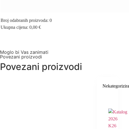
Broj odabranih proizvoda
:
0
Ukupna cijena
:
0,00
€
0
Items,
Total
$0.00
Moglo bi Vas zanimati
Povezani proizvodi
Povezani proizvodi
Nekategorizir