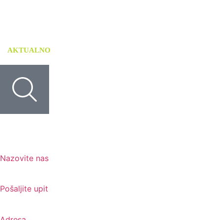
AKTUALNO
USLUGE
TISKANI MATERIJALI
Nazovite nas
+385 91 6673 789
Pošaljite upit
novival@novival.hr
Adresa