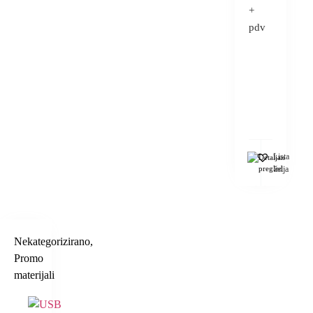
+
pdv
Lista
Detaljan
pregled
želja
Nekategorizirano
,
Promo
materijali