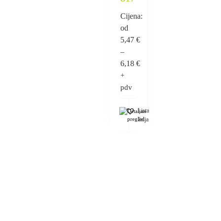
Cijena:
od
5,47
€
–
6,18
€
+
pdv
Lista
Detaljan
pregled
želja