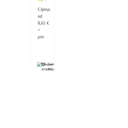
Cijena:
od
8,61
€
+
pdv
Lista
Detaljan
pregled
želja