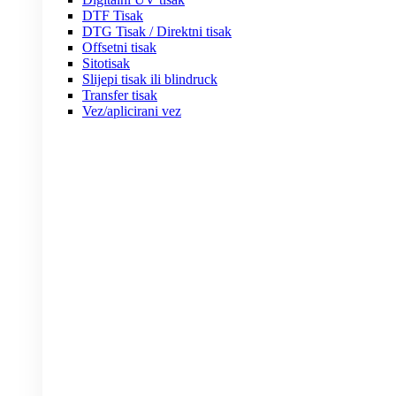
DTF Tisak
DTG Tisak / Direktni tisak
Offsetni tisak
Sitotisak
Slijepi tisak ili blindruck
Transfer tisak
Vez/aplicirani vez