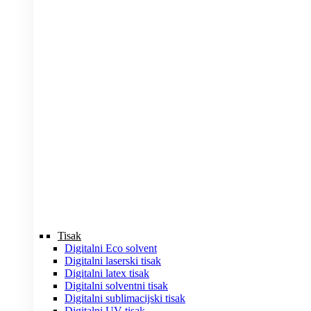
Tisak
Digitalni Eco solvent
Digitalni laserski tisak
Digitalni latex tisak
Digitalni solventni tisak
Digitalni sublimacijski tisak
Digitalni UV tisak