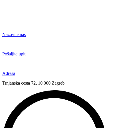
Nazovite nas
+385 91 6673 789
Pošaljite upit
novival@novival.hr
Adresa
Trnjanska cesta 72, 10 000 Zagreb