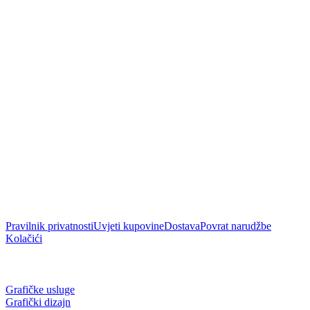
Pravilnik privatnosti
Uvjeti kupovine
Dostava
Povrat narudžbe
Kolačići
Usluge
Grafičke usluge
Grafički dizajn