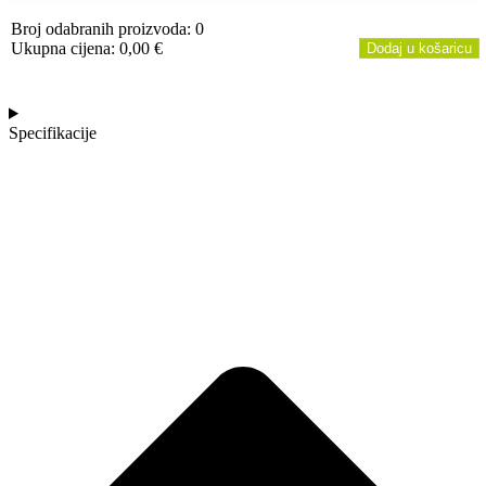
Broj odabranih proizvoda
:
0
Ukupna cijena
:
0,00
€
Dodaj u košaricu
0
Items,
Total
$0.00
Specifikacije