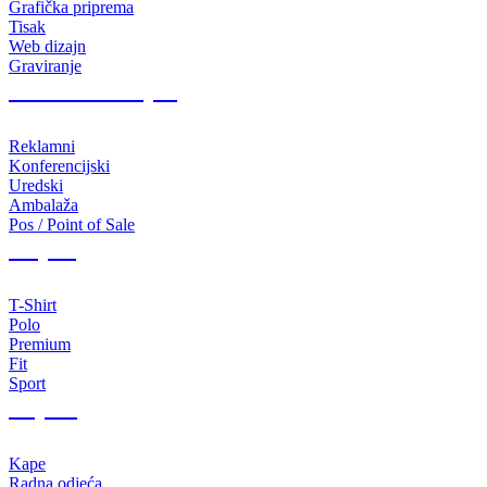
Grafička priprema
Tisak
Web dizajn
Graviranje
Tiskani materijali
Reklamni
Konferencijski
Uredski
Ambalaža
Pos / Point of Sale
Majice
T-Shirt
Polo
Premium
Fit
Sport
Odjeća
Kape
Radna odjeća