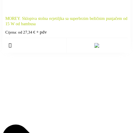
MOREY. Sklopiva stolna svjetiljka sa superbrzim bežičnim punjačem od
15 W od bambusa
+ pdv
Cijena: od
27,34
€