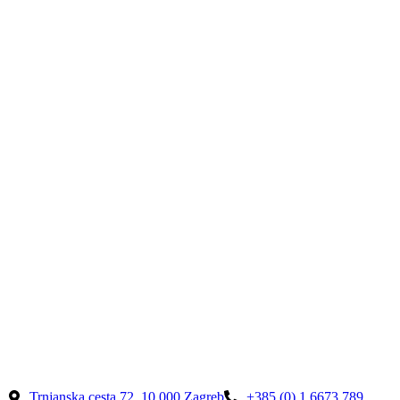
Trnjanska cesta 72, 10 000 Zagreb
+385 (0) 1 6673 789