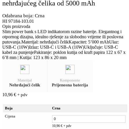
nehrđajućeg čelika od 5000 mAh
Odabrana boja: Crna
HI 97184-103.01
Opis proizvoda
Slim power bank s LED indikatorom razine baterije. Elegantnog i
otpornog dizajna, idealno rješenje za slobodno vrijeme ili poslovna
putovanja.Materijal: nehrđajući čelikKapacitet: 5’000 mAhUlaz:
USB-C (10W)Izlaz: USB-C i USB-A (10W)Uključuje: USB-C
kabel za punjenjePakiranje: poklon kutija od kraft papira 122 x 67 x
6’8 mm | Kutija: 123 x 86 x 20 mm
Materijal
Komponente
Nehrđajući čelik
Prijenosna baterija
10,96
€
+ pdv
Boja
Crna
Cijena
10,96
€
+ pdv