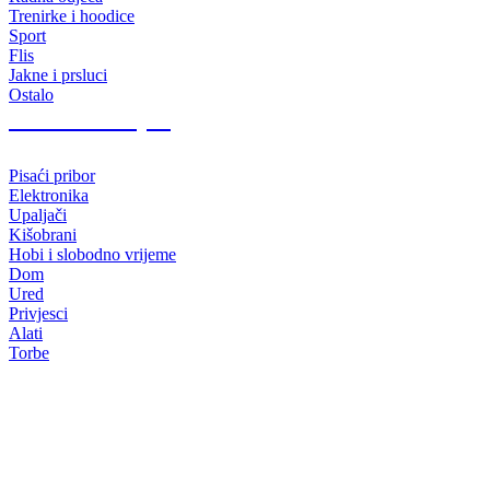
Trenirke i hoodice
Sport
Flis
Jakne i prsluci
Ostalo
Promo materijali
Pisaći pribor
Elektronika
Upaljači
Kišobrani
Hobi i slobodno vrijeme
Dom
Ured
Privjesci
Alati
Torbe