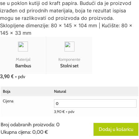
se u poklon kutiji od kraft papira. Budući da je proizvod
izrađen od prirodnih materijala, boja te rezultat ispisa
mogu se razlikovati od proizvoda do proizvoda.
Sklopljene dimenzije: 80 x 145 x 104 mm | Kućište: 80 x
145 x 33 mm
Materijal
Komponente
Bambus
Stolni set
3,90
€
+ pdv
Boja
Natural
Cijena
3,90
€
+ pdv
Broj odabranih proizvoda
:
0
Dodaj u košaricu
Ukupna cijena
:
0,00 €
0