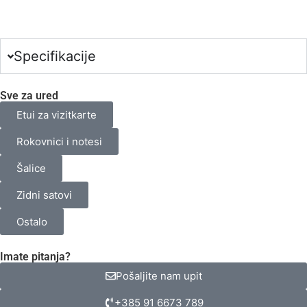
Broj
odabranih
proizvoda.
Your
total
Specifikacije
is
0,00 €
Sve za ured
Etui za vizitkarte
Rokovnici i notesi
Šalice
Zidni satovi
Ostalo
Imate pitanja?
Pošaljite nam upit
+385 91 6673 789