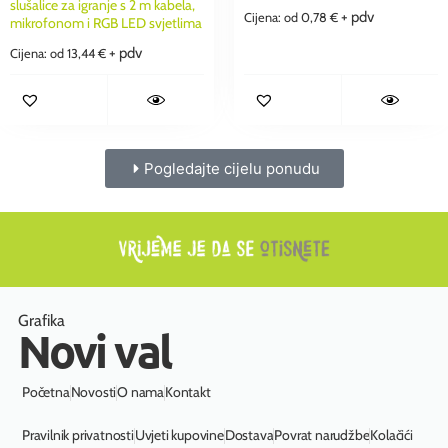
slušalice za igranje s 2 m kabela,
+ pdv
Cijena: od
0,78
€
mikrofonom i RGB LED svjetlima
+ pdv
Cijena: od
13,44
€
Pogledajte cijelu ponudu
Grafika
Novi val
Početna
Novosti
O nama
Kontakt
Pravilnik privatnosti
Uvjeti kupovine
Dostava
Povrat narudžbe
Kolačići