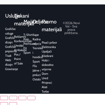
Usluge
Tiskani
Majice
Odjeća
Promo
materijali
©2026 Novi
Val - Sva
materijali
Grafičke
prava
pridržana.
usluge
T-Shirt
Kape
Reklamni
Grafički
Polo
Radna
Konferencijski
dizajn
Pisaći pribor
Premium
odjeća
Uredski
Grafička
Elektronika
Fit
Trenirke
Ambalaža
priprema
Upaljači
Sport
i
Pos /
Tisak
Kišobrani
hoodice
Point
Web
Hobi i
Sport
of Sale
dizajn
slobodno
Flis
Graviranje
vrijeme
Jakne i
Dom
prsluci
Ured
Ostalo
Privjesci
Alati
Torbe