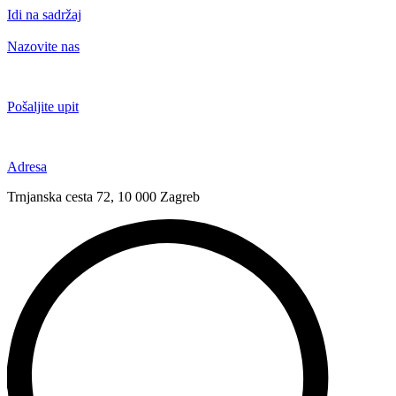
Idi na sadržaj
Nazovite nas
+385 91 6673 789
Pošaljite upit
novival@novival.hr
Adresa
Trnjanska cesta 72, 10 000 Zagreb