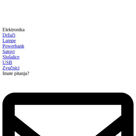
Elektronika
Držači
Lampe
Powerbank
Satovi
Slušalice
USB
Zvučnici
Imate pitanja?