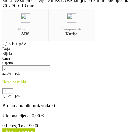
Slušalice su predstavljene u PS i ABS kutiji s prozirnim poklopcem.
70 x 70 x 18 mm
Materijal
Komponente
ABS
Kutija
2,13
€
+ pdv
Boja
Bijela
Crna
Cijena
2,13
€
+ pdv
Nema na zalihi
2,13
€
+ pdv
Broj odabranih proizvoda
:
0
Ukupna cijena
:
0,00
€
0 Items, Total $0.00
Dodaj u košaricu