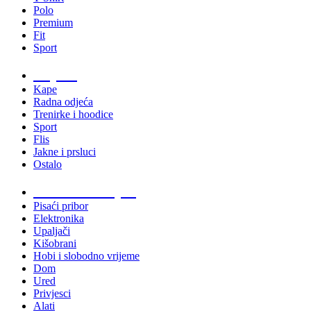
Polo
Premium
Fit
Sport
Odjeća
Kape
Radna odjeća
Trenirke i hoodice
Sport
Flis
Jakne i prsluci
Ostalo
Promo materijali
Pisaći pribor
Elektronika
Upaljači
Kišobrani
Hobi i slobodno vrijeme
Dom
Ured
Privjesci
Alati