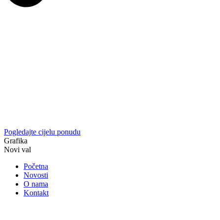
Pogledajte cijelu ponudu
Grafika
Novi val
Početna
Novosti
O nama
Kontakt