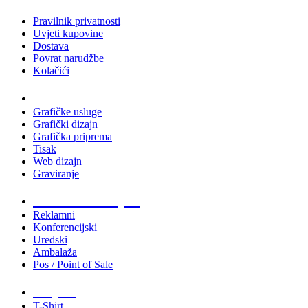
Pravilnik privatnosti
Uvjeti kupovine
Dostava
Povrat narudžbe
Kolačići
Usluge
Grafičke usluge
Grafički dizajn
Grafička priprema
Tisak
Web dizajn
Graviranje
Tiskani materijali
Reklamni
Konferencijski
Uredski
Ambalaža
Pos / Point of Sale
Majice
T-Shirt