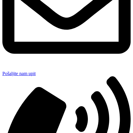
Pošaljite nam upit