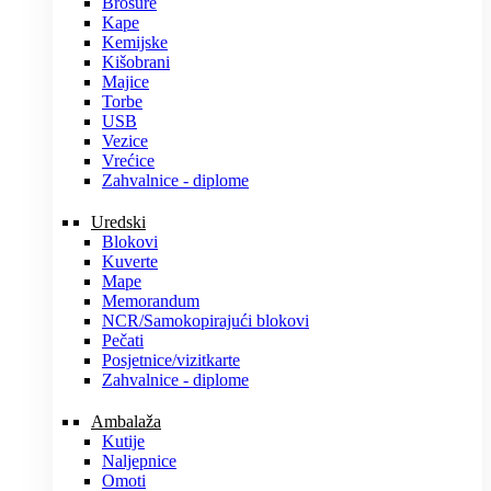
Brošure
Kape
Kemijske
Kišobrani
Majice
Torbe
USB
Vezice
Vrećice
Zahvalnice - diplome
Uredski
Blokovi
Kuverte
Mape
Memorandum
NCR/Samokopirajući blokovi
Pečati
Posjetnice/vizitkarte
Zahvalnice - diplome
Ambalaža
Kutije
Naljepnice
Omoti