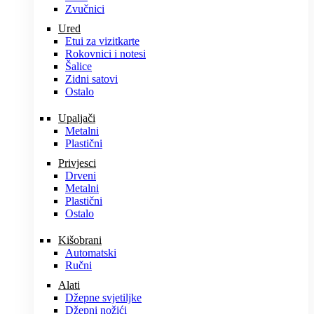
Zvučnici
Ured
Etui za vizitkarte
Rokovnici i notesi
Šalice
Zidni satovi
Ostalo
Upaljači
Metalni
Plastični
Privjesci
Drveni
Metalni
Plastični
Ostalo
Kišobrani
Automatski
Ručni
Alati
Džepne svjetiljke
Džepni nožići