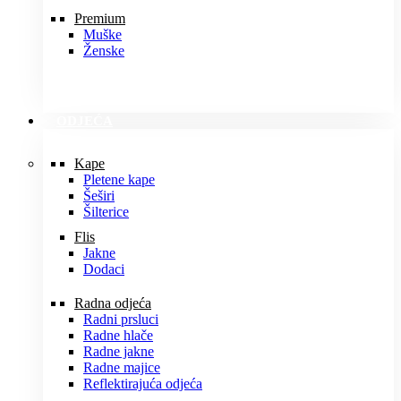
Premium
Muške
Ženske
ODJEĆA
Kape
Pletene kape
Šeširi
Šilterice
Flis
Jakne
Dodaci
Radna odjeća
Radni prsluci
Radne hlače
Radne jakne
Radne majice
Reflektirajuća odjeća