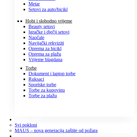
Metar
Setovi za auto/bicikl
Hobi i slobodno vrijeme
Beauty setovi
Igračke i dječji setovi
Naočale
Navijački rekviziti
Oprema za bicikl
Oprema za plažu
Vrijeme blagdana
Torbe
Dokument i laptop torbe
Ruksaci
Sportske torbe
Torbe za kupovinu
Torbe za plažu
POKLONI
Svi pokloni
MAUS – nova generacija zaštite od požara
O NAMA