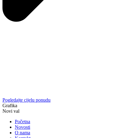
Pogledajte cijelu ponudu
Grafika
Novi val
Početna
Novosti
O nama