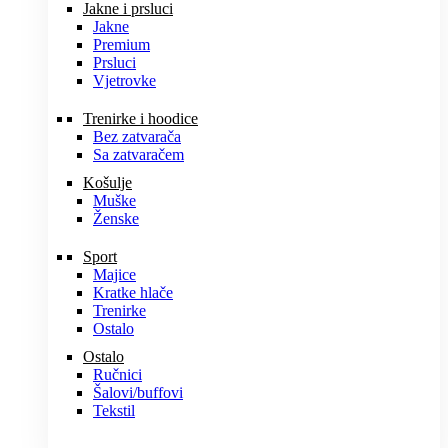
Jakne i prsluci
Jakne
Premium
Prsluci
Vjetrovke
Trenirke i hoodice
Bez zatvarača
Sa zatvaračem
Košulje
Muške
Ženske
Sport
Majice
Kratke hlače
Trenirke
Ostalo
Ostalo
Ručnici
Šalovi/buffovi
Tekstil