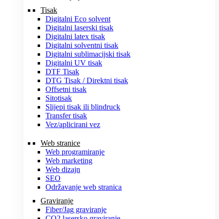
Tisak
Digitalni Eco solvent
Digitalni laserski tisak
Digitalni latex tisak
Digitalni solventni tisak
Digitalni sublimacijski tisak
Digitalni UV tisak
DTF Tisak
DTG Tisak / Direktni tisak
Offsetni tisak
Sitotisak
Slijepi tisak ili blindruck
Transfer tisak
Vez/aplicirani vez
Web stranice
Web programiranje
Web marketing
Web dizajn
SEO
Održavanje web stranica
Graviranje
Fiber/Jag graviranje
CO2 lasersko graviranje