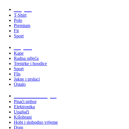
Majice
T-Shirt
Polo
Premium
Fit
Sport
Odjeća
Kape
Radna odjeća
Trenirke i hoodice
Sport
Flis
Jakne i prsluci
Ostalo
Promo materijali
Pisaći pribor
Elektronika
Upaljači
Kišobrani
Hobi i slobodno vrijeme
Dom