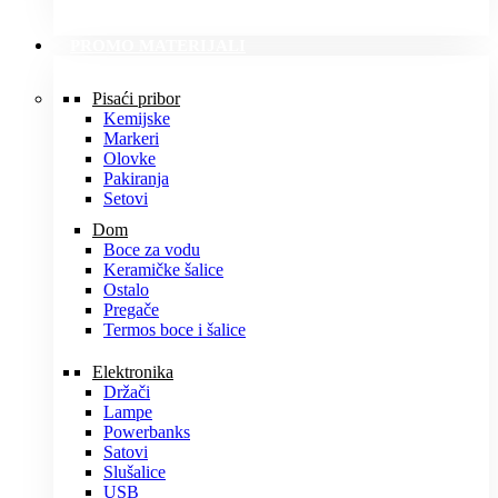
PROMO MATERIJALI
Pisaći pribor
Kemijske
Markeri
Olovke
Pakiranja
Setovi
Dom
Boce za vodu
Keramičke šalice
Ostalo
Pregače
Termos boce i šalice
Elektronika
Držači
Lampe
Powerbanks
Satovi
Slušalice
USB