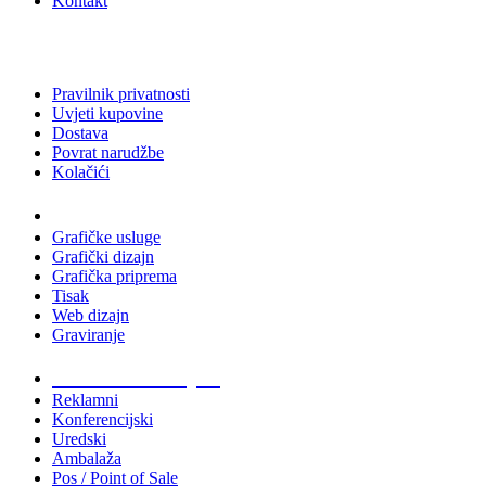
Kontakt
Pravilnik privatnosti
Uvjeti kupovine
Dostava
Povrat narudžbe
Kolačići
Usluge
Grafičke usluge
Grafički dizajn
Grafička priprema
Tisak
Web dizajn
Graviranje
Tiskani materijali
Reklamni
Konferencijski
Uredski
Ambalaža
Pos / Point of Sale