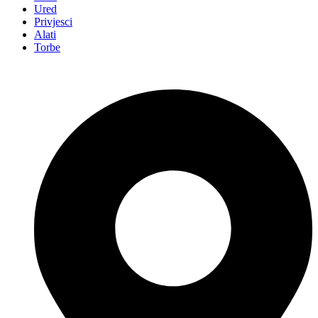
Ured
Privjesci
Alati
Torbe