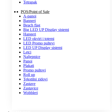
Tetrapak
POS/Point of Sale
A-panoi
Banneri
Beach flag
Big LED UP Display sistemi
Hangeri
LED okviri i totemi
LED Promo pultevi
LED UP Display sistemi
Letci
Naljepnice
Panoi
Plakati
Promo pultovi
Roll up
Tekstilni zidovi
Zastave
Zastavice
Wobbleri