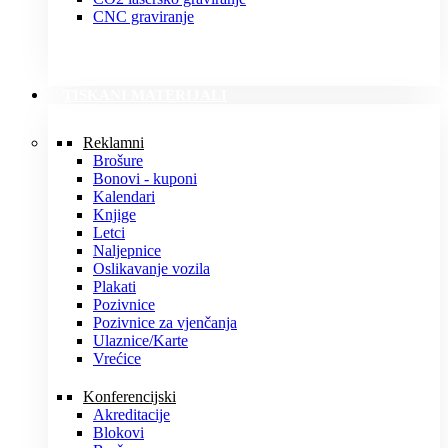
CNC graviranje
TISKANI MATERIJALI
Reklamni
Brošure
Bonovi - kuponi
Kalendari
Knjige
Letci
Naljepnice
Oslikavanje vozila
Plakati
Pozivnice
Pozivnice za vjenčanja
Ulaznice/Karte
Vrećice
Konferencijski
Akreditacije
Blokovi