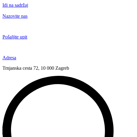
Idi na sadržaj
Nazovite nas
+385 91 6673 789
Pošaljite upit
novival@novival.hr
Adresa
Trnjanska cesta 72, 10 000 Zagreb