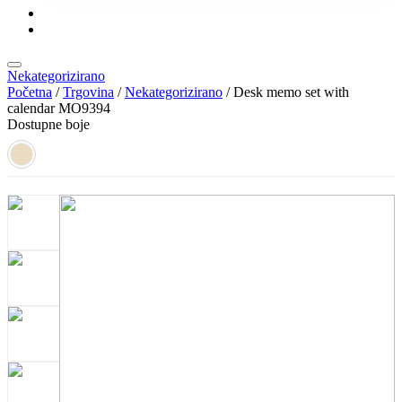
KONTAKT
KATALOZI
Nekategorizirano
Početna
/
Trgovina
/
Nekategorizirano
/ Desk memo set with
calendar MO9394
Dostupne boje