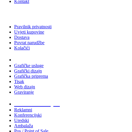
Kontakt
Pravilnik privatnosti
Uvjeti kupovine
Dostava
Povrat narudžbe
Kolačići
Usluge
Grafičke usluge
Grafički dizajn
Grafička priprema
Tisak
Web dizajn
Graviranje
Tiskani materijali
Reklamni
Konferencijski
Uredski
Ambalaža
Pos / Point of Sale