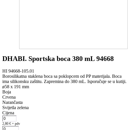
DHABI. Sportska boca 380 mL 94668
HI 94668-105.01
Borosilikatna staklena boca sa poklopcem od PP materijala. Boca
ima silikonsku zaštitu. Zapremina do 380 mL. Isporučuje se u kutiji.
ø58 x 191 mm
Boja
Crvena
Narančasta
Svijetla zelena
Cijena
2,80
€
+ pdv