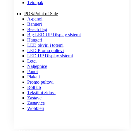
Tetrapak
POS/Point of Sale
A-panoi
Banneri
Beach flag
Big LED UP Display sistemi
Hangeri
LED okviri i totemi
LED Promo pultevi
LED UP Display sistemi
Letci
Naljepnice
Panoi
Plakati
Promo pultovi
Roll up
Tekstilni zidovi
Zastave
Zastavice
Wobbleri