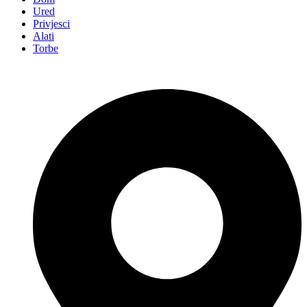
Ured
Privjesci
Alati
Torbe