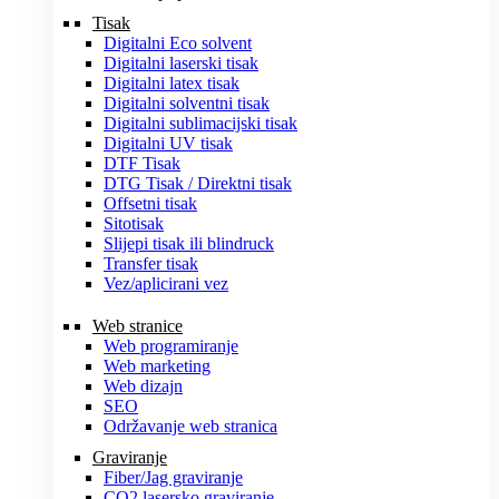
Tisak
Digitalni Eco solvent
Digitalni laserski tisak
Digitalni latex tisak
Digitalni solventni tisak
Digitalni sublimacijski tisak
Digitalni UV tisak
DTF Tisak
DTG Tisak / Direktni tisak
Offsetni tisak
Sitotisak
Slijepi tisak ili blindruck
Transfer tisak
Vez/aplicirani vez
Web stranice
Web programiranje
Web marketing
Web dizajn
SEO
Održavanje web stranica
Graviranje
Fiber/Jag graviranje
CO2 lasersko graviranje