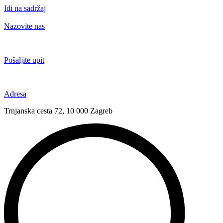
Idi na sadržaj
Nazovite nas
+385 91 6673 789
Pošaljite upit
novival@novival.hr
Adresa
Trnjanska cesta 72, 10 000 Zagreb