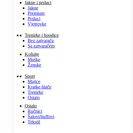
Jakne i prsluci
Jakne
Premium
Prsluci
Vjetrovke
Trenirke i hoodice
Bez zatvarača
Sa zatvaračem
Košulje
Muške
Ženske
Sport
Majice
Kratke hlače
Trenirke
Ostalo
Ostalo
Ručnici
Šalovi/buffovi
Tekstil