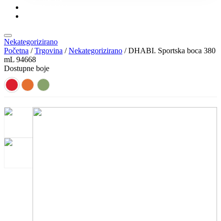
KONTAKT
KATALOZI
Nekategorizirano
Početna
/
Trgovina
/
Nekategorizirano
/ DHABI. Sportska boca 380
mL 94668
Dostupne boje