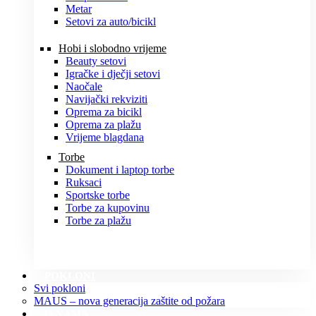
Metar
Setovi za auto/bicikl
Hobi i slobodno vrijeme
Beauty setovi
Igračke i dječji setovi
Naočale
Navijački rekviziti
Oprema za bicikl
Oprema za plažu
Vrijeme blagdana
Torbe
Dokument i laptop torbe
Ruksaci
Sportske torbe
Torbe za kupovinu
Torbe za plažu
POKLONI
Svi pokloni
MAUS – nova generacija zaštite od požara
O NAMA