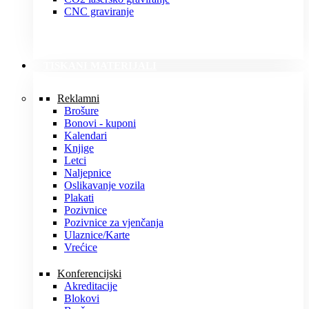
CNC graviranje
TISKANI MATERIJALI
Reklamni
Brošure
Bonovi - kuponi
Kalendari
Knjige
Letci
Naljepnice
Oslikavanje vozila
Plakati
Pozivnice
Pozivnice za vjenčanja
Ulaznice/Karte
Vrećice
Konferencijski
Akreditacije
Blokovi