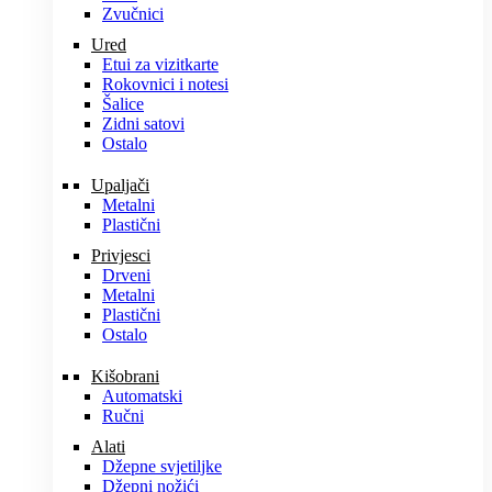
Zvučnici
Ured
Etui za vizitkarte
Rokovnici i notesi
Šalice
Zidni satovi
Ostalo
Upaljači
Metalni
Plastični
Privjesci
Drveni
Metalni
Plastični
Ostalo
Kišobrani
Automatski
Ručni
Alati
Džepne svjetiljke
Džepni nožići