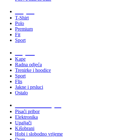
Majice
T-Shirt
Polo
Premium
Fit
Sport
Odjeća
Kape
Radna odjeća
Trenirke i hoodice
Sport
Flis
Jakne i prsluci
Ostalo
Promo materijali
Pisaći pribor
Elektronika
Upaljači
Kišobrani
Hobi i slobodno vrijeme
Dom