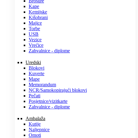
Brošure
Kape
Kemijske
Kišobrani
Majice
Torbe
USB
Vezice
Vrećice
Zahvalnice - diplome
Uredski
Blokovi
Kuverte
Mape
Memorandum
NCR/Samokopirajući blokovi
Pečati
Posjetnice/vizitkarte
Zahvalnice - diplome
Ambalaža
Kutije
Naljepnice
Omoti