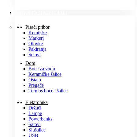
PROMO MATERIJALI
Pisaći pribor
Kemijske
Markeri
Olovke
Pakiranja
Setovi
Dom
Boce za vodu
Keramičke šalice
Ostalo
Pregače
Termos boce i šalice
Elektronika
Držači
Lampe
Powerbanks
Satovi
Slušalice
USB