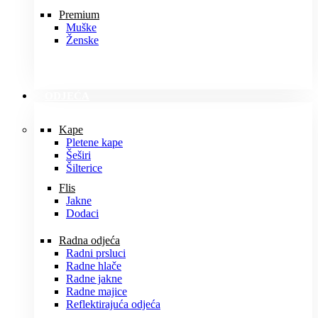
Premium
Muške
Ženske
ODJEĆA
Kape
Pletene kape
Šeširi
Šilterice
Flis
Jakne
Dodaci
Radna odjeća
Radni prsluci
Radne hlače
Radne jakne
Radne majice
Reflektirajuća odjeća