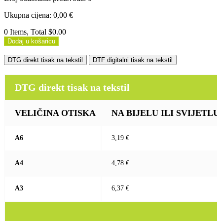
Ukupna cijena
:
0,00
€
0 Items, Total $0.00
Dodaj u košaricu
DTG direkt tisak na tekstil
DTF digitalni tisak na tekstil
DTG direkt tisak na tekstil
VELIČINA OTISKA
NA BIJELU ILI SVIJETLU (b
A6
3,19 €
A4
4,78 €
A3
6,37 €