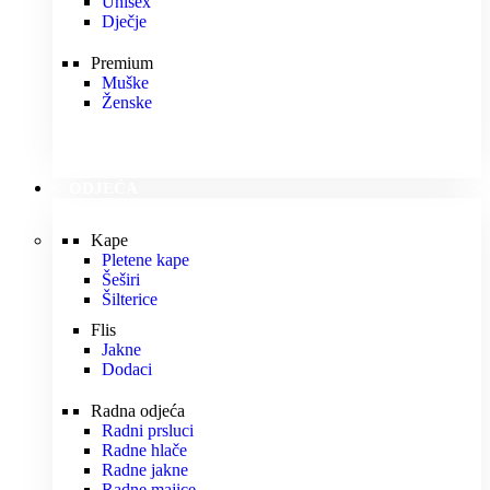
Unisex
Dječje
Premium
Muške
Ženske
ODJEĆA
Kape
Pletene kape
Šeširi
Šilterice
Flis
Jakne
Dodaci
Radna odjeća
Radni prsluci
Radne hlače
Radne jakne
Radne majice