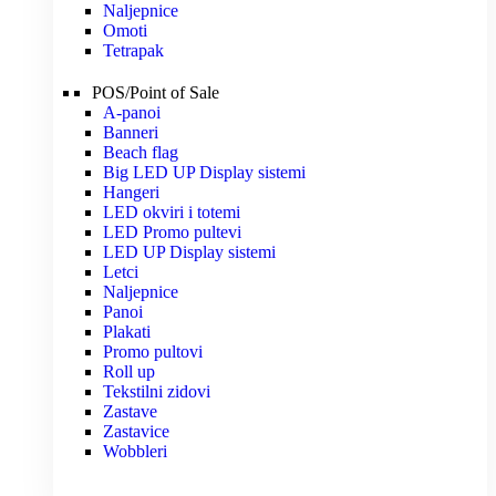
Naljepnice
Omoti
Tetrapak
POS/Point of Sale
A-panoi
Banneri
Beach flag
Big LED UP Display sistemi
Hangeri
LED okviri i totemi
LED Promo pultevi
LED UP Display sistemi
Letci
Naljepnice
Panoi
Plakati
Promo pultovi
Roll up
Tekstilni zidovi
Zastave
Zastavice
Wobbleri