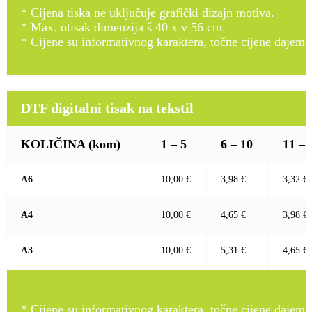
* Cijena tiska ne uključuje grafički dizajn motiva.
* Max. otisak dimenzija š 40 x v 56 cm.
* Cijene su informativnog karaktera, točne cijene dajemo
DTF digitalni tisak na tekstil
KOLIČINA
(kom)
1 – 5
6 – 10
11 – 
A6
10,00 €
3,98 €
3,32 €
A4
10,00 €
4,65 €
3,98 €
A3
10,00 €
5,31 €
4,65 €
* Cijene su informativnog karaktera, točne cijene dajemo