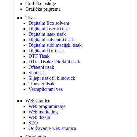
Grafičke usluge
Grafička priprema
Tisak
Digitalni Eco solvent
Digitalni laserski tisak
Digitalni latex tisak
Digitalni solventni tisak
Digitalni sublimacijski tisak
Digitalni UV tisak
DTF Tisak
DTG Tisak / Direktni tisak
Offsetni tisak
Sitotisak
Slijepi tisak ili blindruck
Transfer tisak
Vez/aplicirani vez
Web stranice
Web programiranje
Web marketing
Web dizajn
SEO
Održavanje web stranica
Graviranje