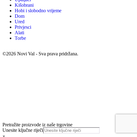
Kišobrani
Hobi i slobodno vrijeme
Dom
Ured
Privjesci
Alati
Torbe
©2026 Novi Val - Sva prava pridržana.
Pretražite proizvode iz naše trgovine
Unesite ključne riječi
×