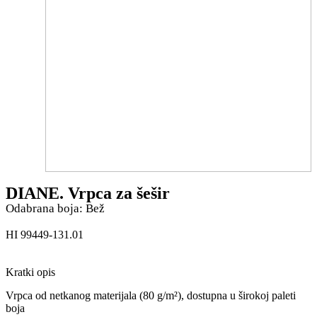
DIANE. Vrpca za šešir
Odabrana boja: Bež
HI 99449-131.01
Kratki opis
Vrpca od netkanog materijala (80 g/m²), dostupna u širokoj paleti
boja