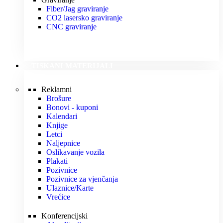
Fiber/Jag graviranje
CO2 lasersko graviranje
CNC graviranje
TISKANI MATERIJALI
Reklamni
Brošure
Bonovi - kuponi
Kalendari
Knjige
Letci
Naljepnice
Oslikavanje vozila
Plakati
Pozivnice
Pozivnice za vjenčanja
Ulaznice/Karte
Vrećice
Konferencijski