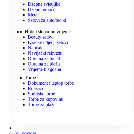
Džepne svjetiljke
Džepni nožići
Metar
Setovi za auto/bicikl
Hobi i slobodno vrijeme
Beauty setovi
Igračke i dječji setovi
Naočale
Navijački rekviziti
Oprema za bicikl
Oprema za plažu
Vrijeme blagdana
Torbe
Dokument i laptop torbe
Ruksaci
Sportske torbe
Torbe za kupovinu
Torbe za plažu
POKLONI
Svi pokloni