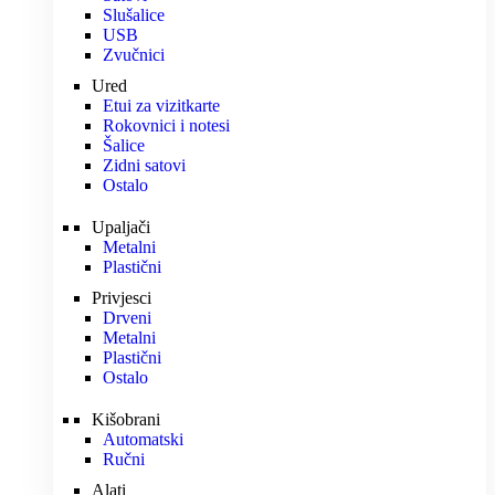
Slušalice
USB
Zvučnici
Ured
Etui za vizitkarte
Rokovnici i notesi
Šalice
Zidni satovi
Ostalo
Upaljači
Metalni
Plastični
Privjesci
Drveni
Metalni
Plastični
Ostalo
Kišobrani
Automatski
Ručni
Alati