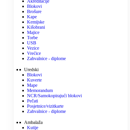
Akreditacije
Blokovi
Brošure
Kape
Kemijske
Kišobrani
Majice
Torbe
USB
Vezice
Vrećice
Zahvalnice - diplome
Uredski
Blokovi
Kuverte
Mape
Memorandum
NCR/Samokopirajući blokovi
Pečati
Posjetnice/vizitkarte
Zahvalnice - diplome
Ambalaža
Kutije