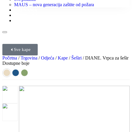
MAUS – nova generacija zaštite od požara
O NAMA
KONTAKT
KATALOZI
Sve kape
Početna
/
Trgovina
/
Odjeća
/
Kape
/
Šeširi
/ DIANE. Vrpca za šešir
Dostupne boje