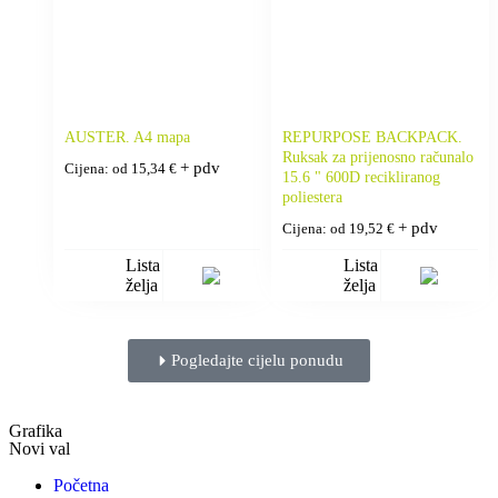
AUSTER. A4 mapa
REPURPOSE BACKPACK.
Ruksak za prijenosno računalo
+ pdv
Cijena: od
15,34
€
15.6 " 600D recikliranog
poliestera
+ pdv
Cijena: od
19,52
€
Lista
Lista
želja
želja
Pogledajte cijelu ponudu
Grafika
Novi val
Početna