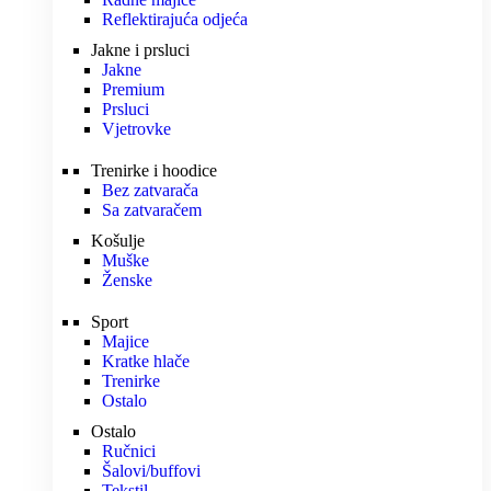
Reflektirajuća odjeća
Jakne i prsluci
Jakne
Premium
Prsluci
Vjetrovke
Trenirke i hoodice
Bez zatvarača
Sa zatvaračem
Košulje
Muške
Ženske
Sport
Majice
Kratke hlače
Trenirke
Ostalo
Ostalo
Ručnici
Šalovi/buffovi
Tekstil