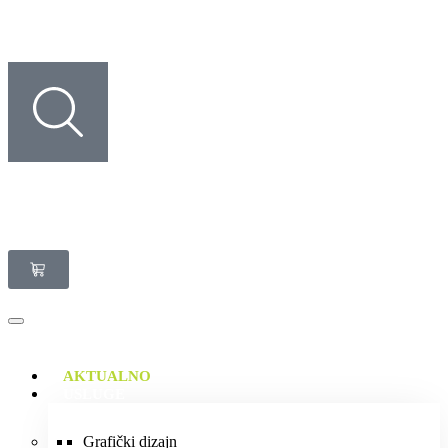
0
AKTUALNO
USLUGE
Grafički dizajn