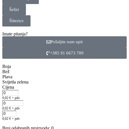
Šeširi
Šilterice
Imate pitanja?
Pošaljite nam upit
+385 91 6673 789
Boja
Bež
Plava
Svijetla zelena
Cijena
0,02
€
+ pdv
0,02
€
+ pdv
0,02
€
+ pdv
Broj odabranih proizvoda
:
0