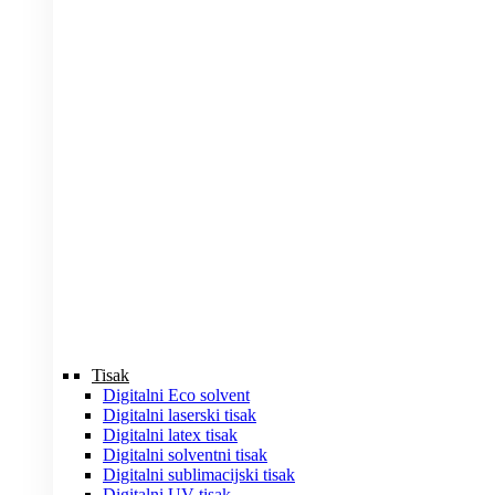
Tisak
Digitalni Eco solvent
Digitalni laserski tisak
Digitalni latex tisak
Digitalni solventni tisak
Digitalni sublimacijski tisak
Digitalni UV tisak