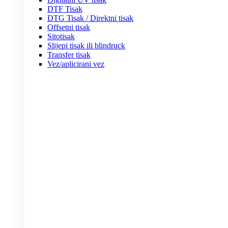
DTF Tisak
DTG Tisak / Direktni tisak
Offsetni tisak
Sitotisak
Slijepi tisak ili blindruck
Transfer tisak
Vez/aplicirani vez