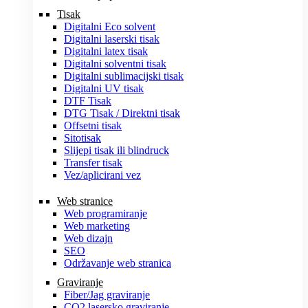
Tisak
Digitalni Eco solvent
Digitalni laserski tisak
Digitalni latex tisak
Digitalni solventni tisak
Digitalni sublimacijski tisak
Digitalni UV tisak
DTF Tisak
DTG Tisak / Direktni tisak
Offsetni tisak
Sitotisak
Slijepi tisak ili blindruck
Transfer tisak
Vez/aplicirani vez
Web stranice
Web programiranje
Web marketing
Web dizajn
SEO
Održavanje web stranica
Graviranje
Fiber/Jag graviranje
CO2 lasersko graviranje