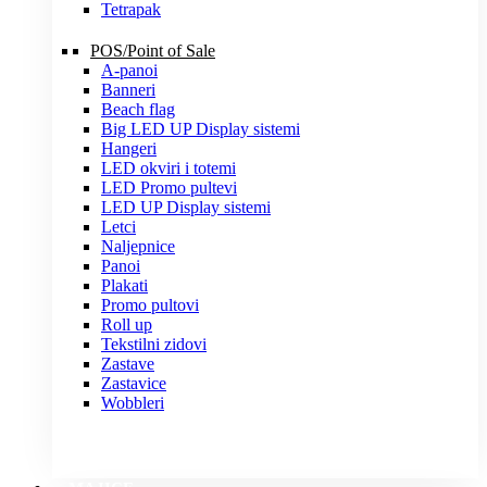
Tetrapak
POS/Point of Sale
A-panoi
Banneri
Beach flag
Big LED UP Display sistemi
Hangeri
LED okviri i totemi
LED Promo pultevi
LED UP Display sistemi
Letci
Naljepnice
Panoi
Plakati
Promo pultovi
Roll up
Tekstilni zidovi
Zastave
Zastavice
Wobbleri