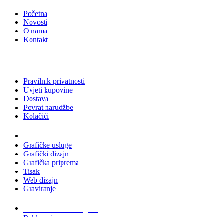
Početna
Novosti
O nama
Kontakt
Pravilnik privatnosti
Uvjeti kupovine
Dostava
Povrat narudžbe
Kolačići
Usluge
Grafičke usluge
Grafički dizajn
Grafička priprema
Tisak
Web dizajn
Graviranje
Tiskani materijali