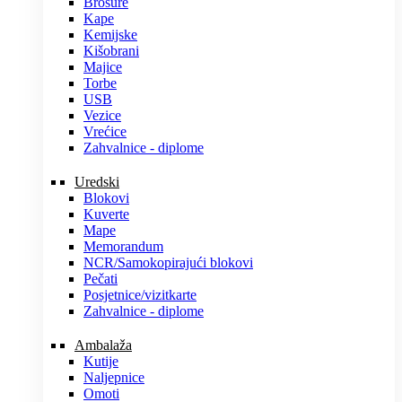
Brošure
Kape
Kemijske
Kišobrani
Majice
Torbe
USB
Vezice
Vrećice
Zahvalnice - diplome
Uredski
Blokovi
Kuverte
Mape
Memorandum
NCR/Samokopirajući blokovi
Pečati
Posjetnice/vizitkarte
Zahvalnice - diplome
Ambalaža
Kutije
Naljepnice
Omoti