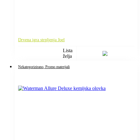
Drvena igra strpljenja Joel
Lista
želja
Nekategorizirano
, Promo materijali