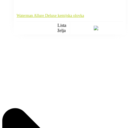
Waterman Allure Deluxe kemijska olovka
Lista
želja