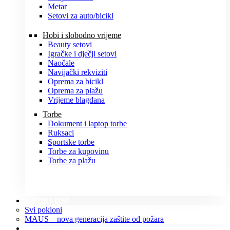
Metar
Setovi za auto/bicikl
Hobi i slobodno vrijeme
Beauty setovi
Igračke i dječji setovi
Naočale
Navijački rekviziti
Oprema za bicikl
Oprema za plažu
Vrijeme blagdana
Torbe
Dokument i laptop torbe
Ruksaci
Sportske torbe
Torbe za kupovinu
Torbe za plažu
POKLONI
Svi pokloni
MAUS – nova generacija zaštite od požara
O NAMA