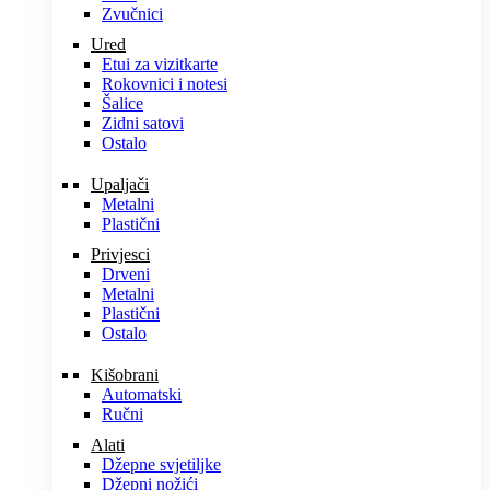
Zvučnici
Ured
Etui za vizitkarte
Rokovnici i notesi
Šalice
Zidni satovi
Ostalo
Upaljači
Metalni
Plastični
Privjesci
Drveni
Metalni
Plastični
Ostalo
Kišobrani
Automatski
Ručni
Alati
Džepne svjetiljke
Džepni nožići