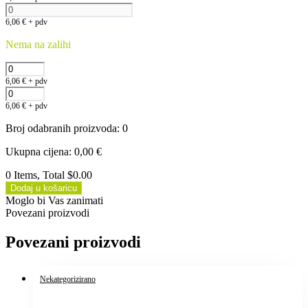
6,06
€
+ pdv
Nema na zalihi
6,06
€
+ pdv
6,06
€
+ pdv
Broj odabranih proizvoda
:
0
Ukupna cijena
:
0,00
€
0 Items, Total $0.00
Dodaj u košaricu
Moglo bi Vas zanimati
Povezani proizvodi
Povezani proizvodi
Nekategorizirano