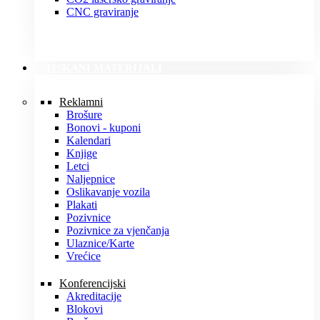
CNC graviranje
TISKANI MATERIJALI
Reklamni
Brošure
Bonovi - kuponi
Kalendari
Knjige
Letci
Naljepnice
Oslikavanje vozila
Plakati
Pozivnice
Pozivnice za vjenčanja
Ulaznice/Karte
Vrećice
Konferencijski
Akreditacije
Blokovi