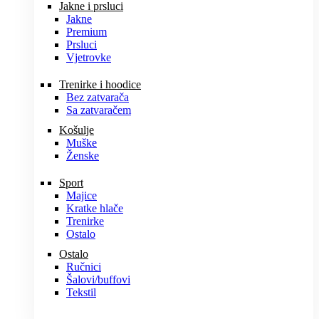
Jakne i prsluci
Jakne
Premium
Prsluci
Vjetrovke
Trenirke i hoodice
Bez zatvarača
Sa zatvaračem
Košulje
Muške
Ženske
Sport
Majice
Kratke hlače
Trenirke
Ostalo
Ostalo
Ručnici
Šalovi/buffovi
Tekstil