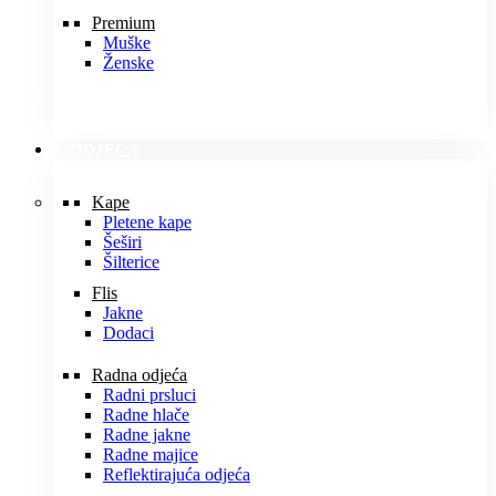
Premium
Muške
Ženske
ODJEĆA
Kape
Pletene kape
Šeširi
Šilterice
Flis
Jakne
Dodaci
Radna odjeća
Radni prsluci
Radne hlače
Radne jakne
Radne majice
Reflektirajuća odjeća