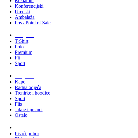
Reklamni
Konferencijski
Uredski
Ambalaža
Pos / Point of Sale
Majice
T-Shirt
Polo
Premium
Fit
Sport
Odjeća
Kape
Radna odjeća
Trenirke i hoodice
Sport
Flis
Jakne i prsluci
Ostalo
Promo materijali
Pisaći pribor