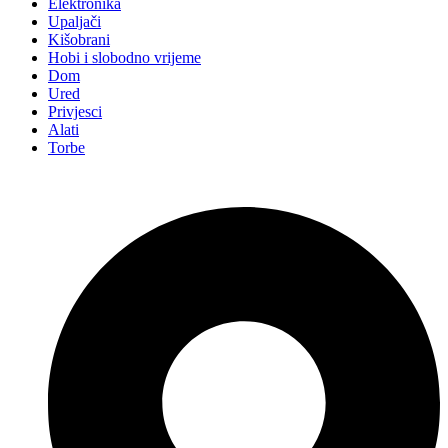
Elektronika
Upaljači
Kišobrani
Hobi i slobodno vrijeme
Dom
Ured
Privjesci
Alati
Torbe