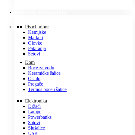
PROMO MATERIJALI
Pisaći pribor
Kemijske
Markeri
Olovke
Pakiranja
Setovi
Dom
Boce za vodu
Keramičke šalice
Ostalo
Pregače
Termos boce i šalice
Elektronika
Držači
Lampe
Powerbanks
Satovi
Slušalice
USB