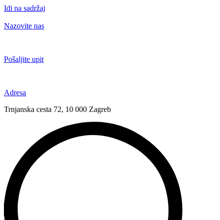
Idi na sadržaj
Nazovite nas
+385 91 6673 789
Pošaljite upit
novival@novival.hr
Adresa
Trnjanska cesta 72, 10 000 Zagreb