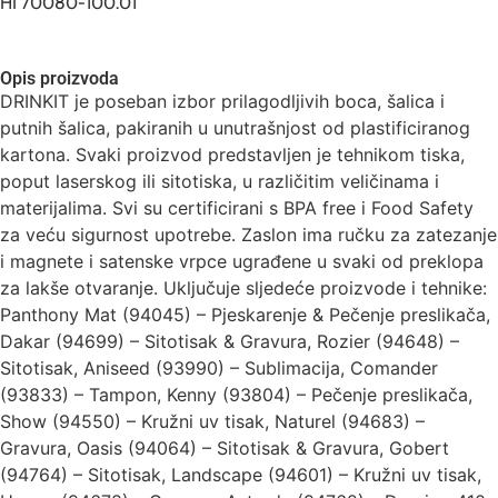
HI 70080-100.01
Opis proizvoda
DRINKIT je poseban izbor prilagodljivih boca, šalica i
putnih šalica, pakiranih u unutrašnjost od plastificiranog
kartona. Svaki proizvod predstavljen je tehnikom tiska,
poput laserskog ili sitotiska, u različitim veličinama i
materijalima. Svi su certificirani s BPA free i Food Safety
za veću sigurnost upotrebe. Zaslon ima ručku za zatezanje
i magnete i satenske vrpce ugrađene u svaki od preklopa
za lakše otvaranje. Uključuje sljedeće proizvode i tehnike:
Panthony Mat (94045) – Pjeskarenje & Pečenje preslikača,
Dakar (94699) – Sitotisak & Gravura, Rozier (94648) –
Sitotisak, Aniseed (93990) – Sublimacija, Comander
(93833) – Tampon, Kenny (93804) – Pečenje preslikača,
Show (94550) – Kružni uv tisak, Naturel (94683) –
Gravura, Oasis (94064) – Sitotisak & Gravura, Gobert
(94764) – Sitotisak, Landscape (94601) – Kružni uv tisak,