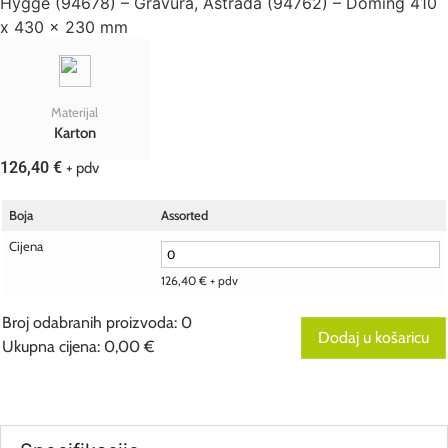
Hygge (94678) – Gravura, Astrada (94762) – Doming 410
x 430 x 230 mm
Materijal
Karton
126,40
€
+ pdv
Boja
Assorted
Cijena
126,40
€
+ pdv
Broj odabranih proizvoda
:
0
Dodaj u košaricu
Ukupna cijena
:
0,00 €
0
Broj
odabranih
proizvoda.
Your
total