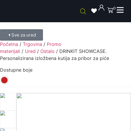
0
Sve za ured
Početna
/
Trgovina
/
Promo
materijali
/
Ured
/
Ostalo
/ DRINKIT SHOWCASE.
Personalizirana izložbena kutija za pribor za piće
Dostupne boje