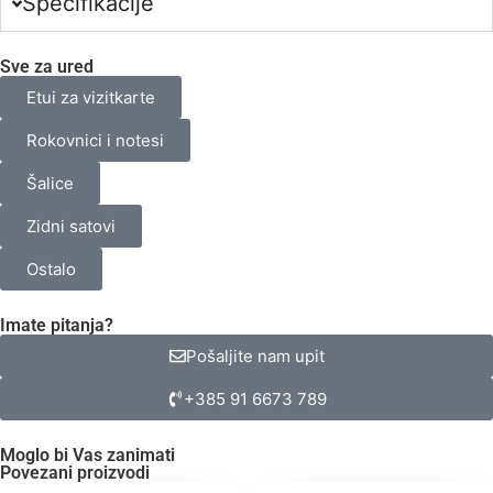
Specifikacije
is
0,00 €
Sve za ured
Etui za vizitkarte
Rokovnici i notesi
Šalice
Zidni satovi
Ostalo
Imate pitanja?
Pošaljite nam upit
+385 91 6673 789
Moglo bi Vas zanimati
Povezani proizvodi