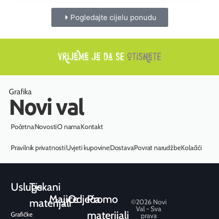
Pogledajte cijelu ponudu
Grafika
Novi val
Početna
Novosti
O nama
Kontakt
Pravilnik privatnosti
Uvjeti kupovine
Dostava
Povrat narudžbe
Kolačići
Usluge
Tiskani
Majice
Odjeća
Promo
materijali
©2026 Novi
Val - Sva
materijali
Grafičke
prava