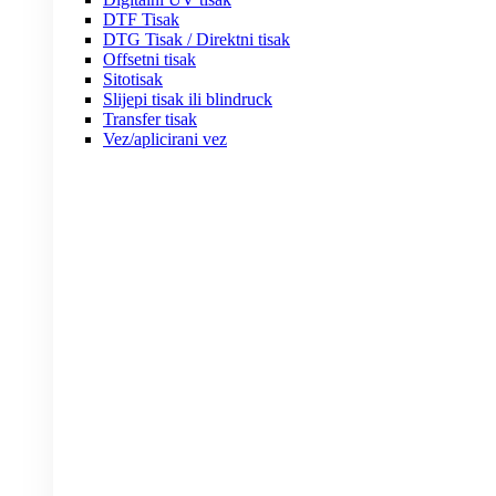
DTF Tisak
DTG Tisak / Direktni tisak
Offsetni tisak
Sitotisak
Slijepi tisak ili blindruck
Transfer tisak
Vez/aplicirani vez