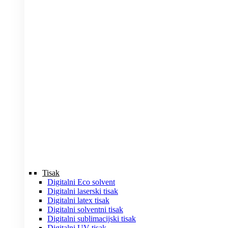
Tisak
Digitalni Eco solvent
Digitalni laserski tisak
Digitalni latex tisak
Digitalni solventni tisak
Digitalni sublimacijski tisak
Digitalni UV tisak