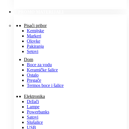
PROMO MATERIJALI
Pisaći pribor
Kemijske
Markeri
Olovke
Pakiranja
Setovi
Dom
Boce za vodu
Keramičke šalice
Ostalo
Pregače
Termos boce i šalice
Elektronika
Držači
Lampe
Powerbanks
Satovi
Slušalice
USB