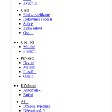
Zvučnici
Ured
Etui za vizitkarte
Rokovnici i notesi
Šalice
Zidni satovi
Ostalo
Upaljači
Metalni
Plastični
Privjesci
Drveni
Metalni
Plastični
Ostalo
Kišobrani
Automatski
Ručni
Alati
Džepne svjetiljke
Džepni nožići