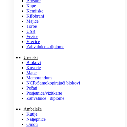
Brošure
Kape
Kemijske
Kišobrani
Majice
Torbe
USB
Vezice
Vrećice
Zahvalnice - diplome
Uredski
Blokovi
Kuverte
Mape
Memorandum
NCR/Samokopirajući blokovi
Pečati
Posjetnice/vizitkarte
Zahvalnice - diplome
Ambalaža
Kutije
Naljepnice
Omoti