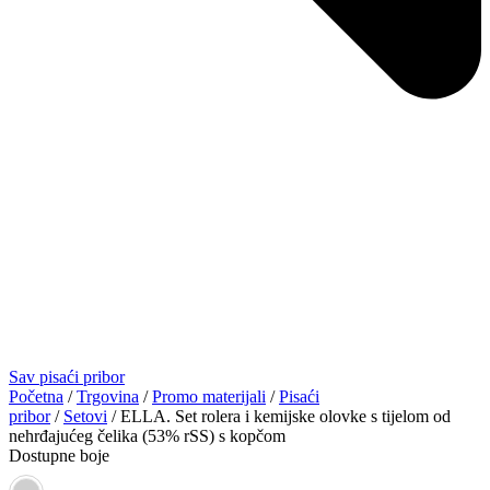
Sav pisaći pribor
Početna
/
Trgovina
/
Promo materijali
/
Pisaći
pribor
/
Setovi
/ ELLA. Set rolera i kemijske olovke s tijelom od
nehrđajućeg čelika (53% rSS) s kopčom
Dostupne boje