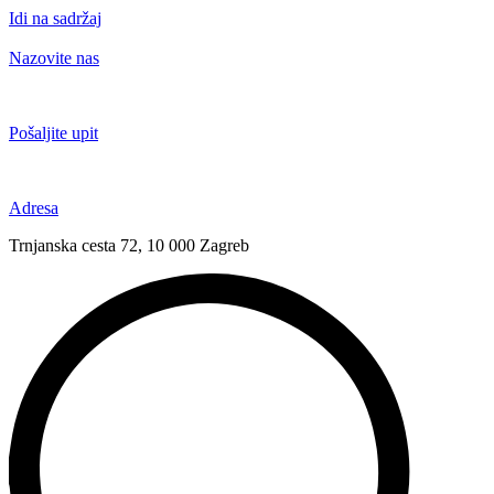
Idi na sadržaj
Nazovite nas
+385 91 6673 789
Pošaljite upit
novival@novival.hr
Adresa
Trnjanska cesta 72, 10 000 Zagreb