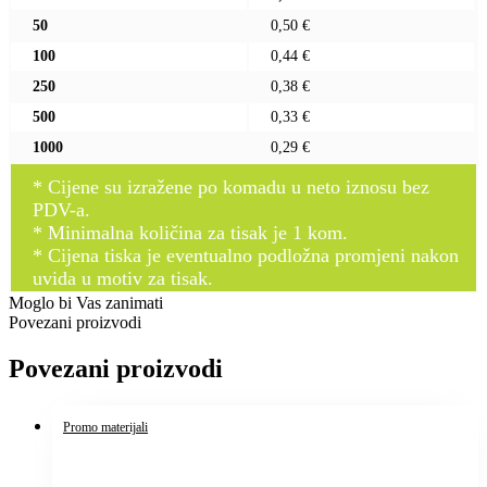
50
0,50 €
100
0,44 €
250
0,38 €
500
0,33 €
1000
0,29 €
* Cijene su izražene po komadu u neto iznosu bez
PDV-a.
* Minimalna količina za tisak je 1 kom.
* Cijena tiska je eventualno podložna promjeni nakon
uvida u motiv za tisak.
Moglo bi Vas zanimati
Povezani proizvodi
Povezani proizvodi
Promo materijali