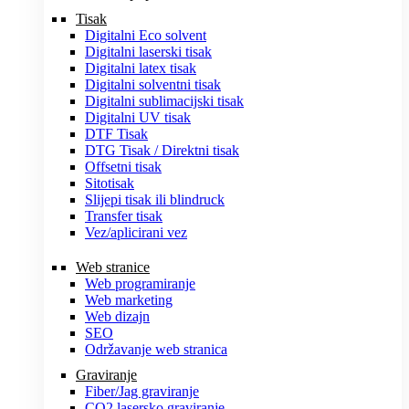
Tisak
Digitalni Eco solvent
Digitalni laserski tisak
Digitalni latex tisak
Digitalni solventni tisak
Digitalni sublimacijski tisak
Digitalni UV tisak
DTF Tisak
DTG Tisak / Direktni tisak
Offsetni tisak
Sitotisak
Slijepi tisak ili blindruck
Transfer tisak
Vez/aplicirani vez
Web stranice
Web programiranje
Web marketing
Web dizajn
SEO
Održavanje web stranica
Graviranje
Fiber/Jag graviranje
CO2 lasersko graviranje