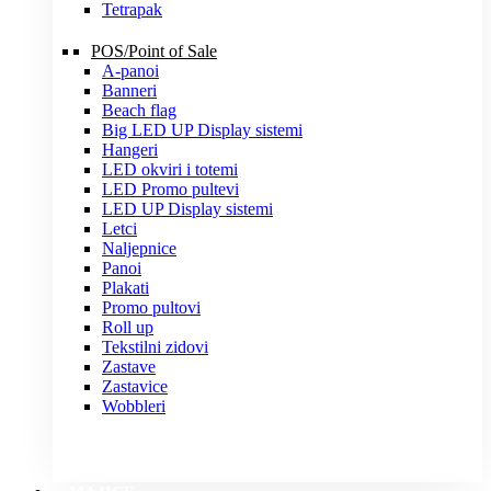
Tetrapak
POS/Point of Sale
A-panoi
Banneri
Beach flag
Big LED UP Display sistemi
Hangeri
LED okviri i totemi
LED Promo pultevi
LED UP Display sistemi
Letci
Naljepnice
Panoi
Plakati
Promo pultovi
Roll up
Tekstilni zidovi
Zastave
Zastavice
Wobbleri