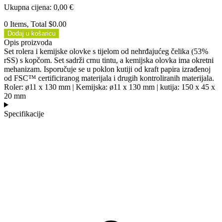
Ukupna cijena
:
0,00
€
0 Items, Total $0.00
Dodaj u košaricu
Opis proizvoda
Set rolera i kemijske olovke s tijelom od nehrđajućeg čelika (53%
rSS) s kopčom. Set sadrži crnu tintu, a kemijska olovka ima okretni
mehanizam. Isporučuje se u poklon kutiji od kraft papira izrađenoj
od FSC™ certificiranog materijala i drugih kontroliranih materijala.
Roler: ø11 x 130 mm | Kemijska: ø11 x 130 mm | kutija: 150 x 45 x
20 mm
Specifikacije