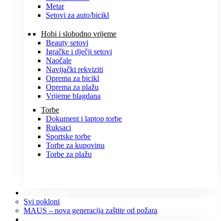
Metar
Setovi za auto/bicikl
Hobi i slobodno vrijeme
Beauty setovi
Igračke i dječji setovi
Naočale
Navijački rekviziti
Oprema za bicikl
Oprema za plažu
Vrijeme blagdana
Torbe
Dokument i laptop torbe
Ruksaci
Sportske torbe
Torbe za kupovinu
Torbe za plažu
POKLONI
Svi pokloni
MAUS – nova generacija zaštite od požara
O NAMA