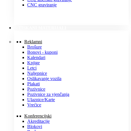
CNC graviranje
TISKANI MATERIJALI
Reklamni
Brošure
Bonovi - kuponi
Kalendari
Knjige
Letci
Naljepnice
Oslikavanje vozila
Plakati
Pozivnice
Pozivnice za vjenčanja
Ulaznice/Karte
Vrećice
Konferencijski
Akreditacije
Blokovi