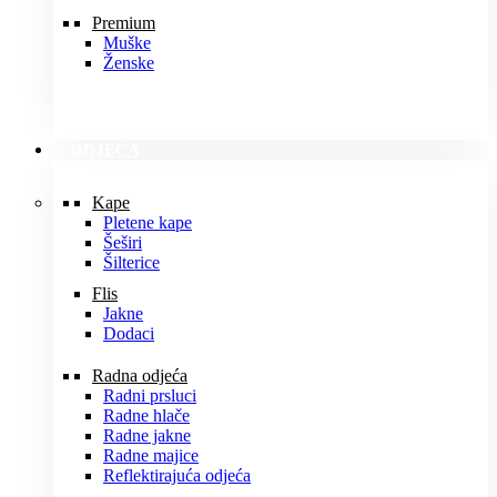
Premium
Muške
Ženske
ODJEĆA
Kape
Pletene kape
Šeširi
Šilterice
Flis
Jakne
Dodaci
Radna odjeća
Radni prsluci
Radne hlače
Radne jakne
Radne majice
Reflektirajuća odjeća