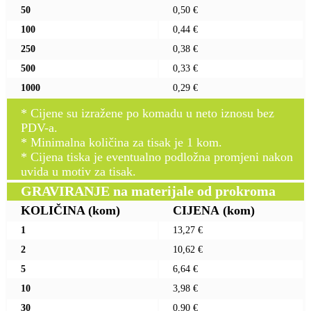
50
0,50 €
100
0,44 €
250
0,38 €
500
0,33 €
1000
0,29 €
* Cijene su izražene po komadu u neto iznosu bez
PDV-a.
* Minimalna količina za tisak je 1 kom.
* Cijena tiska je eventualno podložna promjeni nakon
uvida u motiv za tisak.
GRAVIRANJE na materijale od prokroma
KOLIČINA
(kom)
CIJENA
(kom)
1
13,27 €
2
10,62 €
5
6,64 €
10
3,98 €
30
0,90 €