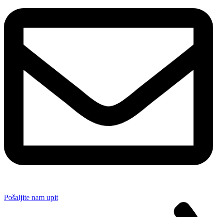
Pošaljite nam upit