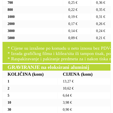
700
0,25 €
0,36 €
800
0,22 €
0,35 €
1000
0,19 €
0,31 €
2000
0,17 €
0,26 €
3000
0,14 €
0,24 €
5000
0,09 €
0,21 €
* Cijene su izražene po komadu u neto iznosu bez PDV-a
* Izrada grafičkog filma i klišea/sita ili tampon tisak, po 
* Raspakiravanje i pakiranje predmeta za i nakon tiska n
GRAVIRANJE na eloksirani aluminij
KOLIČINA
(kom)
CIJENA
(kom)
1
13,27 €
2
10,62 €
5
6,64 €
10
3,98 €
30
0,90 €