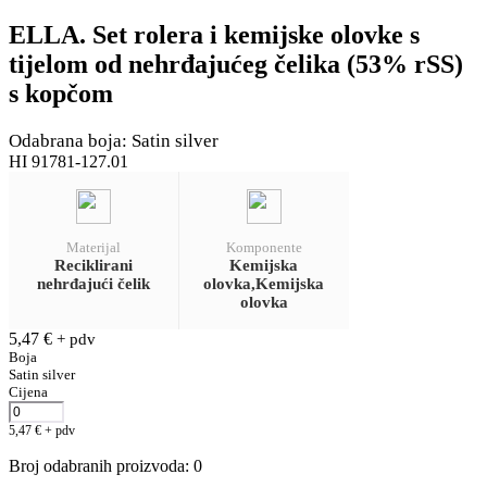
ELLA. Set rolera i kemijske olovke s
tijelom od nehrđajućeg čelika (53% rSS)
s kopčom
Odabrana boja: Satin silver
HI 91781-127.01
Materijal
Komponente
Reciklirani
Kemijska
nehrđajući čelik
olovka,Kemijska
olovka
5,47
€
+ pdv
Boja
Satin silver
Cijena
5,47
€
+ pdv
Broj odabranih proizvoda
:
0