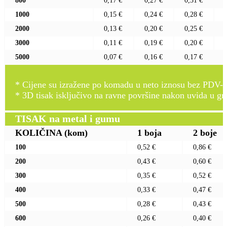
800
0,17 €
0,27 €
0,31 €
1000
0,15 €
0,24 €
0,28 €
2000
0,13 €
0,20 €
0,25 €
3000
0,11 €
0,19 €
0,20 €
5000
0,07 €
0,16 €
0,17 €
* Cijene su izražene po komadu u neto iznosu bez PDV-a
* 3D tisak isključivo na ravne površine nakon uvida u gr
TISAK na metal i gumu
KOLIČINA
(kom)
1 boja
2 boje
100
0,52 €
0,86 €
200
0,43 €
0,60 €
300
0,35 €
0,52 €
400
0,33 €
0,47 €
500
0,28 €
0,43 €
600
0,26 €
0,40 €