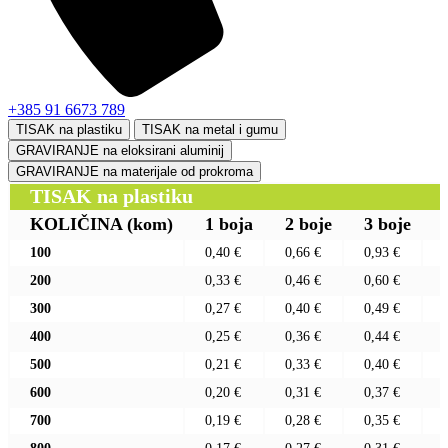
+385 91 6673 789
TISAK na plastiku
TISAK na metal i gumu
GRAVIRANJE na eloksirani aluminij
GRAVIRANJE na materijale od prokroma
TISAK na plastiku
KOLIČINA
(kom)
1 boja
2 boje
3 boje
100
0,40 €
0,66 €
0,93 €
200
0,33 €
0,46 €
0,60 €
300
0,27 €
0,40 €
0,49 €
400
0,25 €
0,36 €
0,44 €
500
0,21 €
0,33 €
0,40 €
600
0,20 €
0,31 €
0,37 €
700
0,19 €
0,28 €
0,35 €