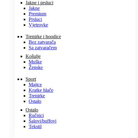
Jakne i prsluci
Jakne
Premium
Prsluci
Vjetrovke
Trenirke i hoodice
Bez zatvarača
Sa zatvaračem
Košulje
Muške
Ženske
Sport
Majice
Kratke hlače
Trenirke
Ostalo
Ostalo
Ručnici
Šalovi/buffovi
Tekstil