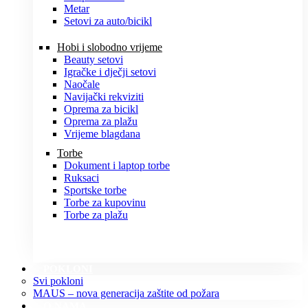
Metar
Setovi za auto/bicikl
Hobi i slobodno vrijeme
Beauty setovi
Igračke i dječji setovi
Naočale
Navijački rekviziti
Oprema za bicikl
Oprema za plažu
Vrijeme blagdana
Torbe
Dokument i laptop torbe
Ruksaci
Sportske torbe
Torbe za kupovinu
Torbe za plažu
POKLONI
Svi pokloni
MAUS – nova generacija zaštite od požara
O NAMA