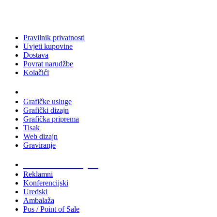
Pravilnik privatnosti
Uvjeti kupovine
Dostava
Povrat narudžbe
Kolačići
Usluge
Grafičke usluge
Grafički dizajn
Grafička priprema
Tisak
Web dizajn
Graviranje
Tiskani materijali
Reklamni
Konferencijski
Uredski
Ambalaža
Pos / Point of Sale