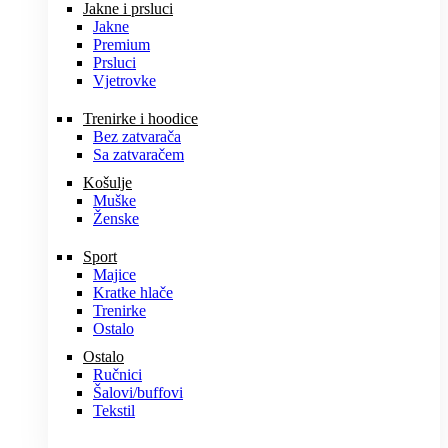
Jakne i prsluci
Jakne
Premium
Prsluci
Vjetrovke
Trenirke i hoodice
Bez zatvarača
Sa zatvaračem
Košulje
Muške
Ženske
Sport
Majice
Kratke hlače
Trenirke
Ostalo
Ostalo
Ručnici
Šalovi/buffovi
Tekstil