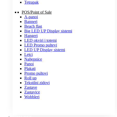
Tetrapak
POS/Point of Sale
A-panoi
Banneri
Beach flag
Big LED UP Display sistemi
Hangeri
LED okviri i totemi
LED Promo pultevi
LED UP Display sistemi
Letci
Naljepnice
Panoi
Plakati
Promo pultovi
Roll up
Tekstilni zidovi
Zastave
Zastavice
Wobbleri