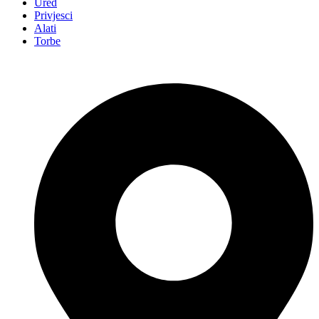
Ured
Privjesci
Alati
Torbe