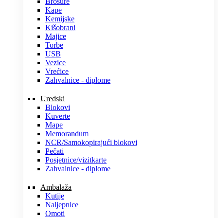
Brošure
Kape
Kemijske
Kišobrani
Majice
Torbe
USB
Vezice
Vrećice
Zahvalnice - diplome
Uredski
Blokovi
Kuverte
Mape
Memorandum
NCR/Samokopirajući blokovi
Pečati
Posjetnice/vizitkarte
Zahvalnice - diplome
Ambalaža
Kutije
Naljepnice
Omoti