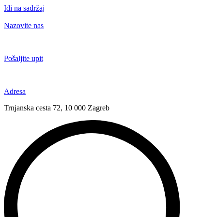
Idi na sadržaj
Nazovite nas
+385 91 6673 789
Pošaljite upit
novival@novival.hr
Adresa
Trnjanska cesta 72, 10 000 Zagreb