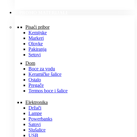
PROMO MATERIJALI
Pisaći pribor
Kemijske
Markeri
Olovke
Pakiranja
Setovi
Dom
Boce za vodu
Keramičke šalice
Ostalo
Pregače
Termos boce i šalice
Elektronika
Držači
Lampe
Powerbanks
Satovi
Slušalice
USB