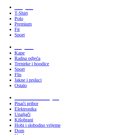
Majice
T-Shirt
Polo
Premium
Fit
Sport
Odjeća
Kape
Radna odjeća
Trenirke i hoodice
Sport
Flis
Jakne i prsluci
Ostalo
Promo materijali
Pisaći pribor
Elektronika
Upaljači
Kišobrani
Hobi i slobodno vrijeme
Dom