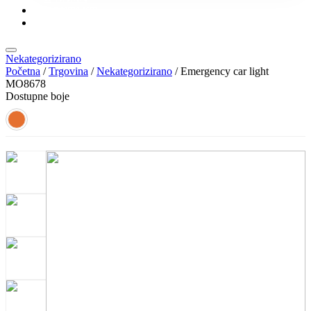
KONTAKT
KATALOZI
Nekategorizirano
Početna
/
Trgovina
/
Nekategorizirano
/ Emergency car light
MO8678
Dostupne boje