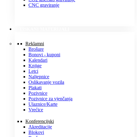
CNC graviranje
TISKANI MATERIJALI
Reklamni
Brošure
Bonovi - kuponi
Kalendari
Knjige
Letci
Naljepnice
Oslikavanje vozila
Plakati
Pozivnice
Pozivnice za vjenčanja
Ulaznice/Karte
Vrećice
Konferencijski
Akreditacije
Blokovi