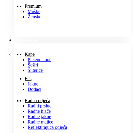
Premium
Muške
Ženske
ODJEĆA
Kape
Pletene kape
Šeširi
Šilterice
Flis
Jakne
Dodaci
Radna odjeća
Radni prsluci
Radne hlače
Radne jakne
Radne majice
Reflektirajuća odjeća