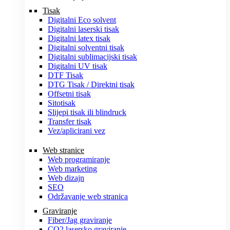
Tisak
Digitalni Eco solvent
Digitalni laserski tisak
Digitalni latex tisak
Digitalni solventni tisak
Digitalni sublimacijski tisak
Digitalni UV tisak
DTF Tisak
DTG Tisak / Direktni tisak
Offsetni tisak
Sitotisak
Slijepi tisak ili blindruck
Transfer tisak
Vez/aplicirani vez
Web stranice
Web programiranje
Web marketing
Web dizajn
SEO
Održavanje web stranica
Graviranje
Fiber/Jag graviranje
CO2 lasersko graviranje