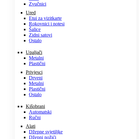
Zvučnici
Ured
Etui za vizitkarte
Rokovnici i notesi
Šalice
Zidni satovi
Ostalo
Upaljači
Metalni
Plastični
Privjesci
Drveni
Metalni
Plastični
Ostalo
Kišobrani
Automatski
Ručni
Alati
Džepne svjetiljke
Džepni nožići