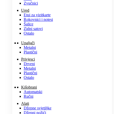
Zvučnici
Ured
Etui za vizitkarte
Rokovnici i notesi
Šalice
Zidni satovi
Ostalo
Upaljači
Metalni
Plastični
Privjesci
Drveni
Metalni
Plastični
Ostalo
Kišobrani
Automatski
Ručni
Alati
Džepne svjetiljke
Džepni nožići