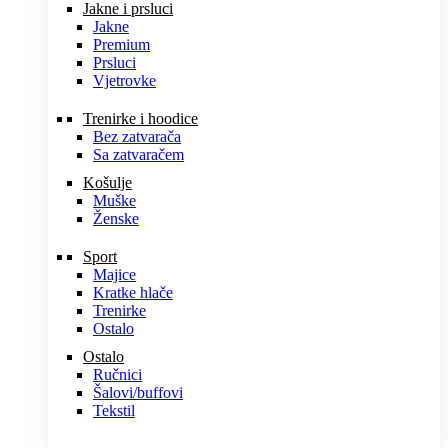
Jakne i prsluci
Jakne
Premium
Prsluci
Vjetrovke
Trenirke i hoodice
Bez zatvarača
Sa zatvaračem
Košulje
Muške
Ženske
Sport
Majice
Kratke hlače
Trenirke
Ostalo
Ostalo
Ručnici
Šalovi/buffovi
Tekstil