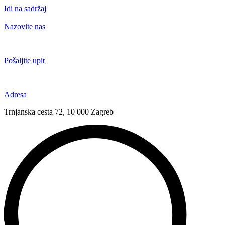
Idi na sadržaj
Nazovite nas
+385 91 6673 789
Pošaljite upit
novival@novival.hr
Adresa
Trnjanska cesta 72, 10 000 Zagreb