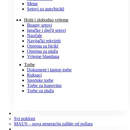
Metar
Setovi za auto/bicikl
Hobi i slobodno vrijeme
Beauty setovi
Igračke i dječji setovi
Naočale
Navijački rekviziti
Oprema za bicikl
Oprema za plažu
Vrijeme blagdana
Torbe
Dokument i laptop torbe
Ruksaci
Sportske torbe
Torbe za kupovinu
Torbe za plažu
POKLONI
Svi pokloni
MAUS – nova generacija zaštite od požara
O NAMA