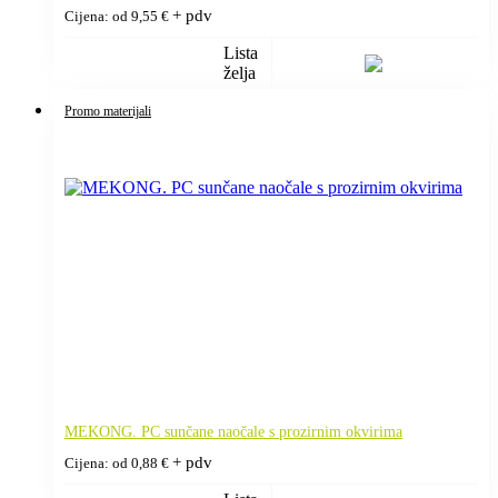
+ pdv
Cijena: od
9,55
€
Lista
želja
Promo materijali
MEKONG. PC sunčane naočale s prozirnim okvirima
+ pdv
Cijena: od
0,88
€