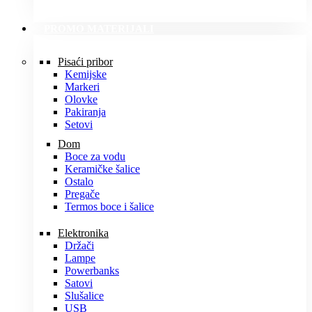
PROMO MATERIJALI
Pisaći pribor
Kemijske
Markeri
Olovke
Pakiranja
Setovi
Dom
Boce za vodu
Keramičke šalice
Ostalo
Pregače
Termos boce i šalice
Elektronika
Držači
Lampe
Powerbanks
Satovi
Slušalice
USB