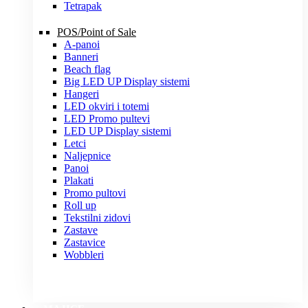
Tetrapak
POS/Point of Sale
A-panoi
Banneri
Beach flag
Big LED UP Display sistemi
Hangeri
LED okviri i totemi
LED Promo pultevi
LED UP Display sistemi
Letci
Naljepnice
Panoi
Plakati
Promo pultovi
Roll up
Tekstilni zidovi
Zastave
Zastavice
Wobbleri