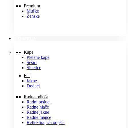
Premium
Muške
Ženske
ODJEĆA
Kape
Pletene kape
Šeširi
Šilterice
Flis
Jakne
Dodaci
Radna odjeća
Radni prsluci
Radne hlače
Radne jakne
Radne majice
Reflektirajuća odjeća