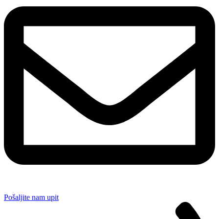
Pošaljite nam upit