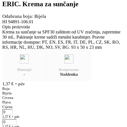
ERIC. Krema za sunčanje
Odabrana boja: Bijela
HI 94891-106.01
Opis proizvoda
Krema za sunčanje sa SPF30 zaštitom od UV zračenja, zapremine
30 mL. Pakiranje kreme sadrži metalni karabinjer. Pravne
informacije dostupne: PT, EN, ES, FR, IT, DE, PL, CZ, SK, RO,
RS, HR, NL, HU, DK, NO, SV, BG. 93 x 50 x 23 mm
Materijal
Komponente
-
Staklenka
1,37
€
+ pdv
Boja
Bijela
Crvena
Plava
Cijena
1,37
€
+ pdv
1,37
€
+ pdv