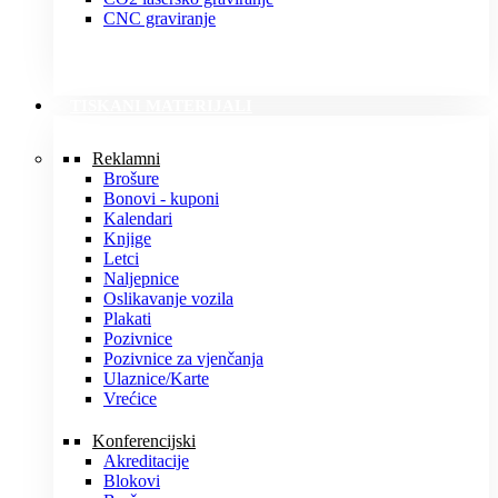
CNC graviranje
TISKANI MATERIJALI
Reklamni
Brošure
Bonovi - kuponi
Kalendari
Knjige
Letci
Naljepnice
Oslikavanje vozila
Plakati
Pozivnice
Pozivnice za vjenčanja
Ulaznice/Karte
Vrećice
Konferencijski
Akreditacije
Blokovi