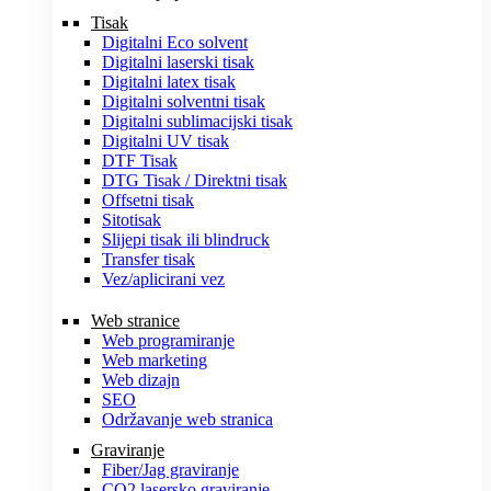
Tisak
Digitalni Eco solvent
Digitalni laserski tisak
Digitalni latex tisak
Digitalni solventni tisak
Digitalni sublimacijski tisak
Digitalni UV tisak
DTF Tisak
DTG Tisak / Direktni tisak
Offsetni tisak
Sitotisak
Slijepi tisak ili blindruck
Transfer tisak
Vez/aplicirani vez
Web stranice
Web programiranje
Web marketing
Web dizajn
SEO
Održavanje web stranica
Graviranje
Fiber/Jag graviranje
CO2 lasersko graviranje