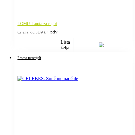
LOMU. Lopta za ragbi
+ pdv
Cijena: od
5,09
€
Lista
želja
Promo materijali