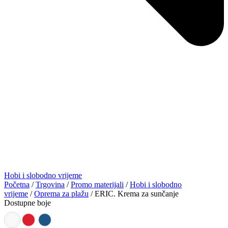
Hobi i slobodno vrijeme
Početna
/
Trgovina
/
Promo materijali
/
Hobi i slobodno
vrijeme
/
Oprema za plažu
/ ERIC. Krema za sunčanje
Dostupne boje