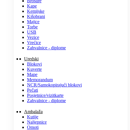
Brošure
Kape
Kemijske
Kišobrani
Majice
Torbe
USB
Vezice
Vrećice
Zahvalnice - diplome
Uredski
Blokovi
Kuverte
Mape
Memorandum
NCR/Samokopirajući blokovi
Pečati
Posjetnice/vizitkarte
Zahvalnice - diplome
Ambalaža
Kutije
Naljepnice
Omoti