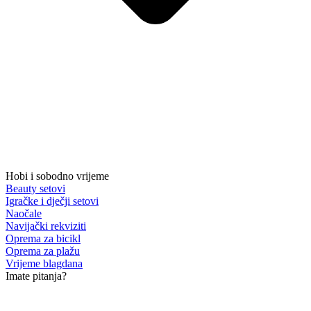
Hobi i sobodno vrijeme
Beauty setovi
Igračke i dječji setovi
Naočale
Navijački rekviziti
Oprema za bicikl
Oprema za plažu
Vrijeme blagdana
Imate pitanja?