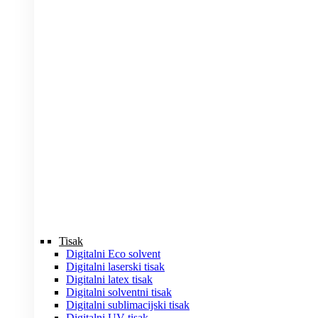
Tisak
Digitalni Eco solvent
Digitalni laserski tisak
Digitalni latex tisak
Digitalni solventni tisak
Digitalni sublimacijski tisak
Digitalni UV tisak