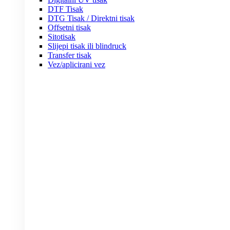
DTF Tisak
DTG Tisak / Direktni tisak
Offsetni tisak
Sitotisak
Slijepi tisak ili blindruck
Transfer tisak
Vez/aplicirani vez