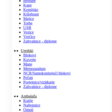
Brošure
Kape
Kemijske
Kišobrani
Majice
Torbe
USB
Vezice
Vrećice
Zahvalnice - diplome
Uredski
Blokovi
Kuverte
Mape
Memorandum
NCR/Samokopirajući blokovi
Pečati
Posjetnice/vizitkarte
Zahvalnice - diplome
Ambalaža
Kutije
Naljepnice
Omoti