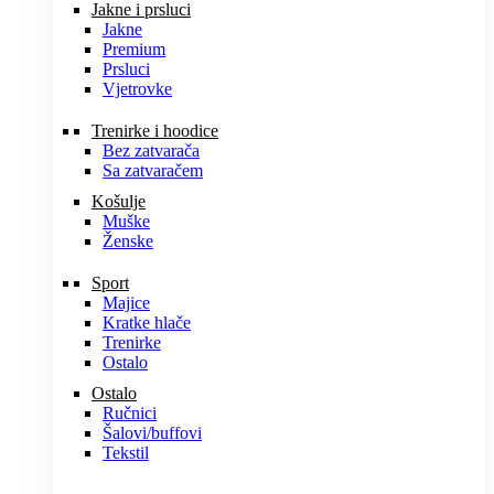
Jakne i prsluci
Jakne
Premium
Prsluci
Vjetrovke
Trenirke i hoodice
Bez zatvarača
Sa zatvaračem
Košulje
Muške
Ženske
Sport
Majice
Kratke hlače
Trenirke
Ostalo
Ostalo
Ručnici
Šalovi/buffovi
Tekstil