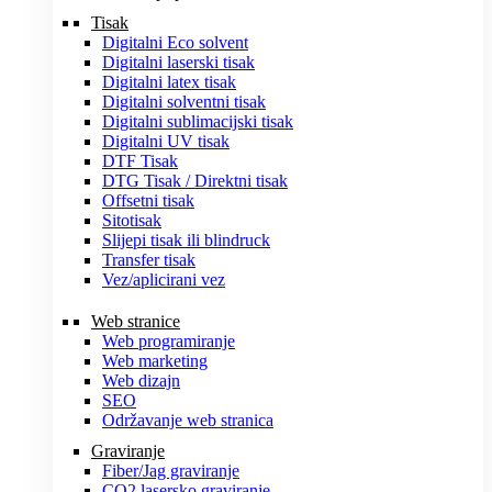
Tisak
Digitalni Eco solvent
Digitalni laserski tisak
Digitalni latex tisak
Digitalni solventni tisak
Digitalni sublimacijski tisak
Digitalni UV tisak
DTF Tisak
DTG Tisak / Direktni tisak
Offsetni tisak
Sitotisak
Slijepi tisak ili blindruck
Transfer tisak
Vez/aplicirani vez
Web stranice
Web programiranje
Web marketing
Web dizajn
SEO
Održavanje web stranica
Graviranje
Fiber/Jag graviranje
CO2 lasersko graviranje