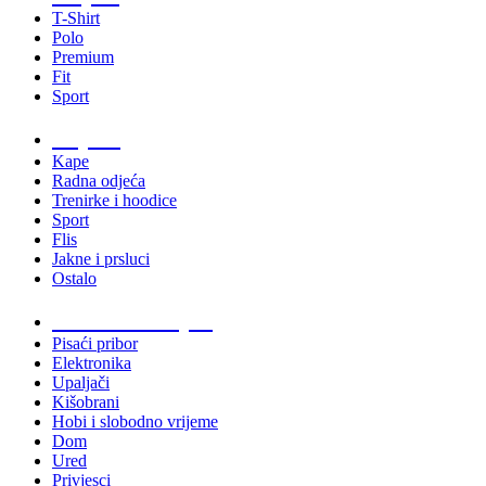
T-Shirt
Polo
Premium
Fit
Sport
Odjeća
Kape
Radna odjeća
Trenirke i hoodice
Sport
Flis
Jakne i prsluci
Ostalo
Promo materijali
Pisaći pribor
Elektronika
Upaljači
Kišobrani
Hobi i slobodno vrijeme
Dom
Ured
Privjesci