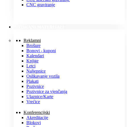
CNC graviranje
TISKANI MATERIJALI
Reklamni
Brošure
Bonovi - kuponi
Kalendari
Knjige
Letci
Naljepnice
Oslikavanje vozila
Plakati
Pozivnice
Pozivnice za vjenčanja
Ulaznice/Karte
Vrećice
Konferencijski
Akreditacije
Blokovi