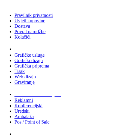
Pravilnik privatnosti
Uvjeti kupovine
Dostava
Povrat narudžbe
Kolačići
Usluge
Grafičke usluge
Grafički dizajn
Grafička priprema
Tisak
Web dizajn
Graviranje
Tiskani materijali
Reklamni
Konferencijski
Uredski
Ambalaža
Pos / Point of Sale
Majice