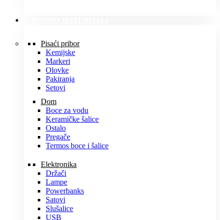
PROMO MATERIJALI
Pisaći pribor
Kemijske
Markeri
Olovke
Pakiranja
Setovi
Dom
Boce za vodu
Keramičke šalice
Ostalo
Pregače
Termos boce i šalice
Elektronika
Držači
Lampe
Powerbanks
Satovi
Slušalice
USB