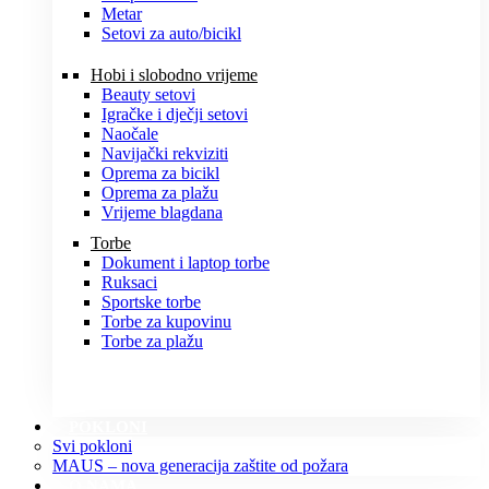
Metar
Setovi za auto/bicikl
Hobi i slobodno vrijeme
Beauty setovi
Igračke i dječji setovi
Naočale
Navijački rekviziti
Oprema za bicikl
Oprema za plažu
Vrijeme blagdana
Torbe
Dokument i laptop torbe
Ruksaci
Sportske torbe
Torbe za kupovinu
Torbe za plažu
POKLONI
Svi pokloni
MAUS – nova generacija zaštite od požara
O NAMA