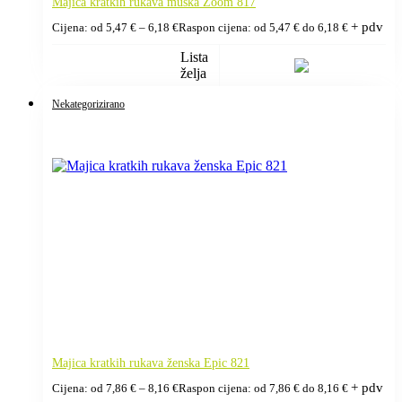
Majica kratkih rukava muška Zoom 817
+ pdv
Cijena: od
5,47
€
–
6,18
€
Raspon cijena: od 5,47 € do 6,18 €
Lista
želja
Nekategorizirano
Majica kratkih rukava ženska Epic 821
+ pdv
Cijena: od
7,86
€
–
8,16
€
Raspon cijena: od 7,86 € do 8,16 €