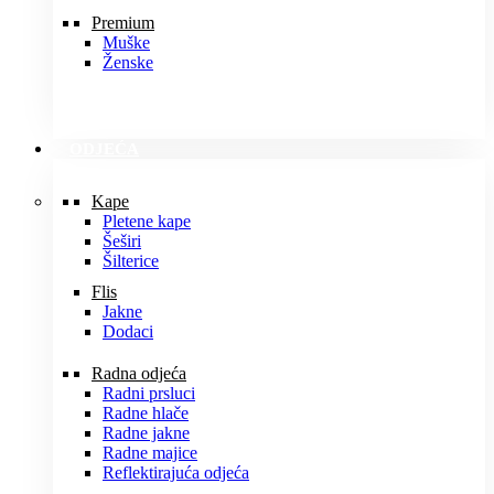
Premium
Muške
Ženske
ODJEĆA
Kape
Pletene kape
Šeširi
Šilterice
Flis
Jakne
Dodaci
Radna odjeća
Radni prsluci
Radne hlače
Radne jakne
Radne majice
Reflektirajuća odjeća