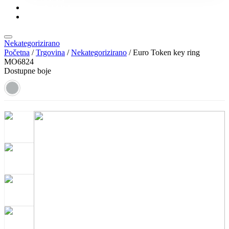
KONTAKT
KATALOZI
Nekategorizirano
Početna
/
Trgovina
/
Nekategorizirano
/ Euro Token key ring
MO6824
Dostupne boje