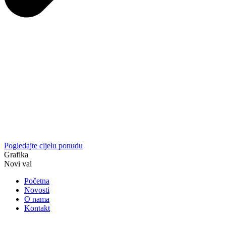
Pogledajte cijelu ponudu
Grafika
Novi val
Početna
Novosti
O nama
Kontakt