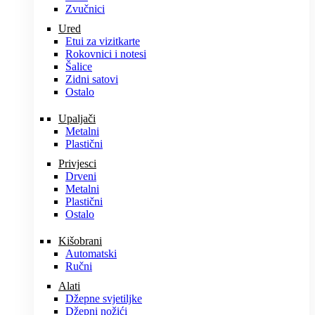
Zvučnici
Ured
Etui za vizitkarte
Rokovnici i notesi
Šalice
Zidni satovi
Ostalo
Upaljači
Metalni
Plastični
Privjesci
Drveni
Metalni
Plastični
Ostalo
Kišobrani
Automatski
Ručni
Alati
Džepne svjetiljke
Džepni nožići