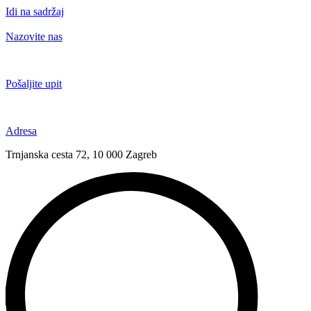
Idi na sadržaj
Nazovite nas
+385 91 6673 789
Pošaljite upit
novival@novival.hr
Adresa
Trnjanska cesta 72, 10 000 Zagreb