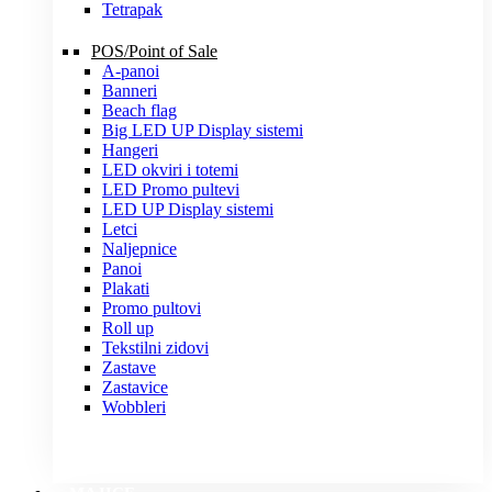
Tetrapak
POS/Point of Sale
A-panoi
Banneri
Beach flag
Big LED UP Display sistemi
Hangeri
LED okviri i totemi
LED Promo pultevi
LED UP Display sistemi
Letci
Naljepnice
Panoi
Plakati
Promo pultovi
Roll up
Tekstilni zidovi
Zastave
Zastavice
Wobbleri