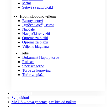
Metar
Setovi za auto/bicikl
Hobi i slobodno vrijeme
Beauty setovi
Igračke i dječji setovi
Naočale
Navijački rekviziti
Oprema za bicikl
Oprema za plažu
Vrijeme blagdana
Torbe
Dokument i laptop torbe
Ruksaci
Sportske torbe
Torbe za kupovinu
Torbe za plažu
POKLONI
Svi pokloni
MAUS – nova generacija zaštite od požara
O NAMA