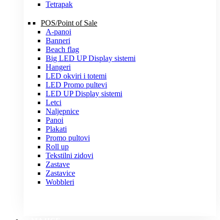
Tetrapak
POS/Point of Sale
A-panoi
Banneri
Beach flag
Big LED UP Display sistemi
Hangeri
LED okviri i totemi
LED Promo pultevi
LED UP Display sistemi
Letci
Naljepnice
Panoi
Plakati
Promo pultovi
Roll up
Tekstilni zidovi
Zastave
Zastavice
Wobbleri