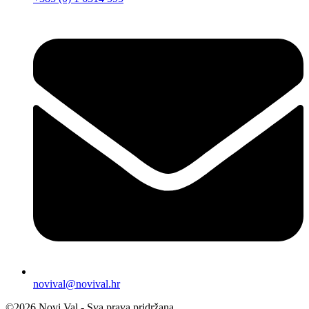
novival@novival.hr
©2026 Novi Val - Sva prava pridržana.