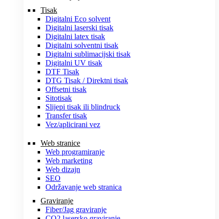
Tisak
Digitalni Eco solvent
Digitalni laserski tisak
Digitalni latex tisak
Digitalni solventni tisak
Digitalni sublimacijski tisak
Digitalni UV tisak
DTF Tisak
DTG Tisak / Direktni tisak
Offsetni tisak
Sitotisak
Slijepi tisak ili blindruck
Transfer tisak
Vez/aplicirani vez
Web stranice
Web programiranje
Web marketing
Web dizajn
SEO
Održavanje web stranica
Graviranje
Fiber/Jag graviranje
CO2 lasersko graviranje