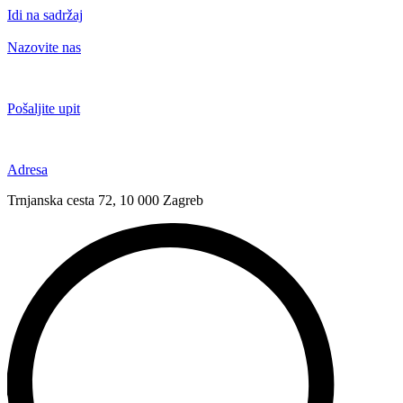
Idi na sadržaj
Nazovite nas
+385 91 6673 789
Pošaljite upit
novival@novival.hr
Adresa
Trnjanska cesta 72, 10 000 Zagreb