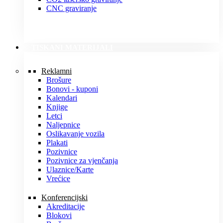
CNC graviranje
TISKANI MATERIJALI
Reklamni
Brošure
Bonovi - kuponi
Kalendari
Knjige
Letci
Naljepnice
Oslikavanje vozila
Plakati
Pozivnice
Pozivnice za vjenčanja
Ulaznice/Karte
Vrećice
Konferencijski
Akreditacije
Blokovi