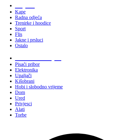
Odjeća
Kape
Radna odjeća
Trenirke i hoodice
Sport
Flis
Jakne i prsluci
Ostalo
Promo materijali
Pisaći pribor
Elektronika
Upaljači
Kišobrani
Hobi i slobodno vrijeme
Dom
Ured
Privjesci
Alati
Torbe