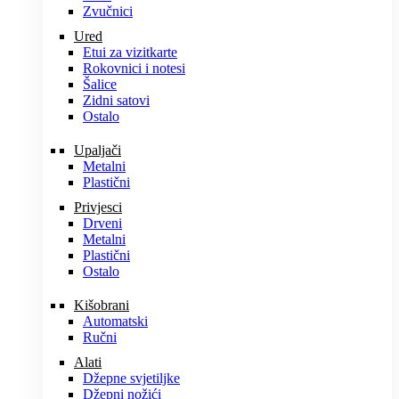
Zvučnici
Ured
Etui za vizitkarte
Rokovnici i notesi
Šalice
Zidni satovi
Ostalo
Upaljači
Metalni
Plastični
Privjesci
Drveni
Metalni
Plastični
Ostalo
Kišobrani
Automatski
Ručni
Alati
Džepne svjetiljke
Džepni nožići