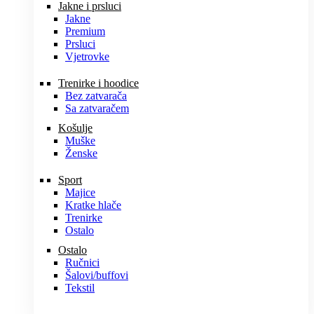
Jakne i prsluci
Jakne
Premium
Prsluci
Vjetrovke
Trenirke i hoodice
Bez zatvarača
Sa zatvaračem
Košulje
Muške
Ženske
Sport
Majice
Kratke hlače
Trenirke
Ostalo
Ostalo
Ručnici
Šalovi/buffovi
Tekstil