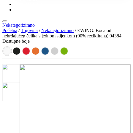
KONTAKT
KATALOZI
Nekategorizirano
Početna
/
Trgovina
/
Nekategorizirano
/ EWING. Boca od
nehrđajućeg čelika s jednom stijenkom (90% reciklirana) 94384
Dostupne boje