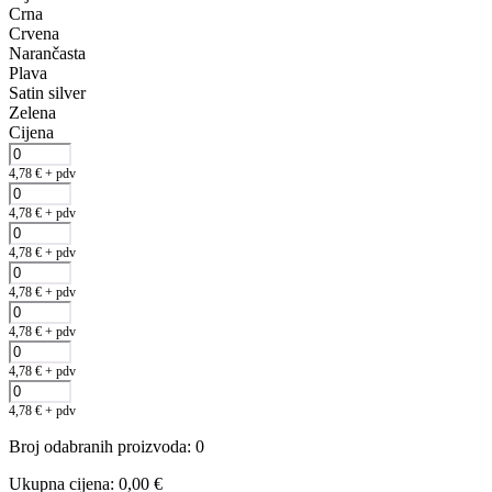
Crna
Crvena
Narančasta
Plava
Satin silver
Zelena
Cijena
4,78
€
+ pdv
4,78
€
+ pdv
4,78
€
+ pdv
4,78
€
+ pdv
4,78
€
+ pdv
4,78
€
+ pdv
4,78
€
+ pdv
Broj odabranih proizvoda
:
0
Ukupna cijena
:
0,00
€