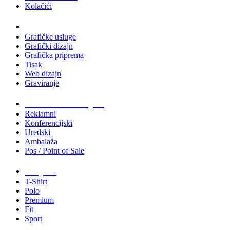
Kolačići
Usluge
Grafičke usluge
Grafički dizajn
Grafička priprema
Tisak
Web dizajn
Graviranje
Tiskani materijali
Reklamni
Konferencijski
Uredski
Ambalaža
Pos / Point of Sale
Majice
T-Shirt
Polo
Premium
Fit
Sport