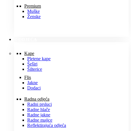
Premium
Muške
Ženske
ODJEĆA
Kape
Pletene kape
Šeširi
Šilterice
Flis
Jakne
Dodaci
Radna odjeća
Radni prsluci
Radne hlače
Radne jakne
Radne majice
Reflektirajuća odjeća