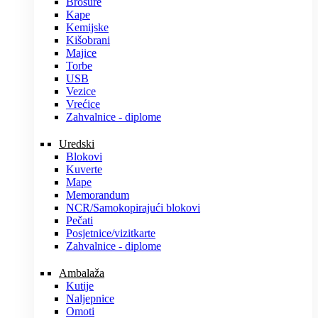
Brošure
Kape
Kemijske
Kišobrani
Majice
Torbe
USB
Vezice
Vrećice
Zahvalnice - diplome
Uredski
Blokovi
Kuverte
Mape
Memorandum
NCR/Samokopirajući blokovi
Pečati
Posjetnice/vizitkarte
Zahvalnice - diplome
Ambalaža
Kutije
Naljepnice
Omoti