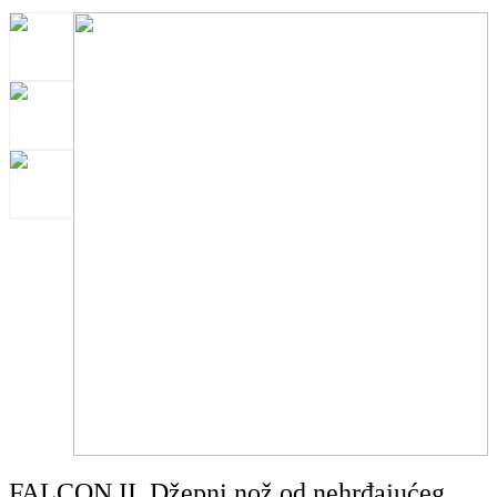
FALCON II. Džepni nož od nehrđajućeg