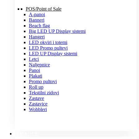
POS/Point of Sale
A-panoi
Banneri
Beach flag
Big LED UP Display sistemi
Hangeri
LED okviri i totemi
LED Promo pultevi
LED UP Display sistemi
Letci
Naljepnice
Panoi
Plakati
Promo pultovi
Roll up
Tekstilni zidovi
Zastave
Zastavice
Wobbleri
MAJICE