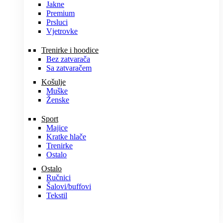
Jakne
Premium
Prsluci
Vjetrovke
Trenirke i hoodice
Bez zatvarača
Sa zatvaračem
Košulje
Muške
Ženske
Sport
Majice
Kratke hlače
Trenirke
Ostalo
Ostalo
Ručnici
Šalovi/buffovi
Tekstil