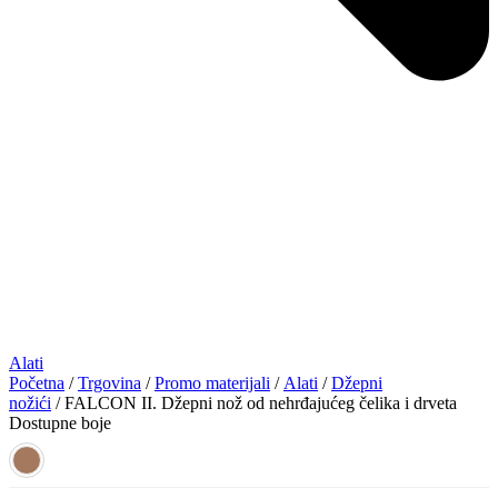
Alati
Početna
/
Trgovina
/
Promo materijali
/
Alati
/
Džepni
nožići
/ FALCON II. Džepni nož od nehrđajućeg čelika i drveta
Dostupne boje