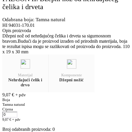
čelika i drveta
Odabrana boja: Tamna natural
HI 94031-170.01
Opis proizvoda
Džepni nož od nehrđajućeg čelika i drveta sa sigurnosnom
bravom.Budući da je proizvod izrađen od prirodnih materijala, boja
te rezultat ispisa mogu se razlikovati od proizvoda do proizvoda. 110
x 19 x 30 mm
Materijal
Komponente
Nehrđajući čelik i
Džepni nožić
drvo
9,07
€
+ pdv
Boja
Tamna natural
Cijena
9,07
€
+ pdv
Broj odabranih proizvoda
:
0