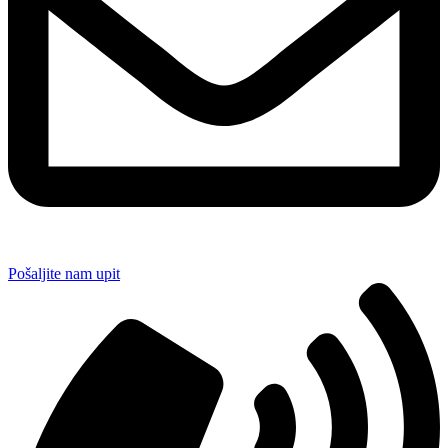
Pošaljite nam upit