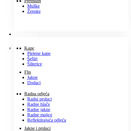
Premium
Muške
Ženske
ODJEĆA
Kape
Pletene kape
Šeširi
Šilterice
Flis
Jakne
Dodaci
Radna odjeća
Radni prsluci
Radne hlače
Radne jakne
Radne majice
Reflektirajuća odjeća
Jakne i prsluci