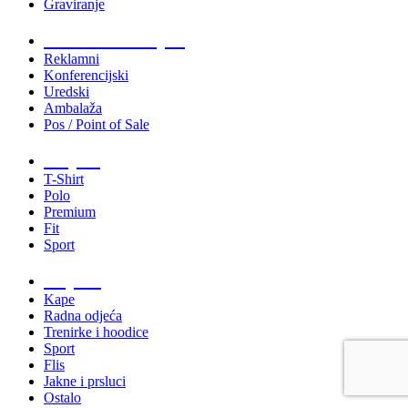
Graviranje
Tiskani materijali
Reklamni
Konferencijski
Uredski
Ambalaža
Pos / Point of Sale
Majice
T-Shirt
Polo
Premium
Fit
Sport
Odjeća
Kape
Radna odjeća
Trenirke i hoodice
Sport
Flis
Jakne i prsluci
Ostalo