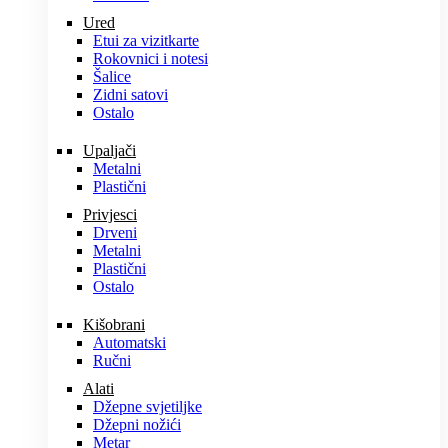
Ured
Etui za vizitkarte
Rokovnici i notesi
Šalice
Zidni satovi
Ostalo
Upaljači
Metalni
Plastični
Privjesci
Drveni
Metalni
Plastični
Ostalo
Kišobrani
Automatski
Ručni
Alati
Džepne svjetiljke
Džepni nožići
Metar