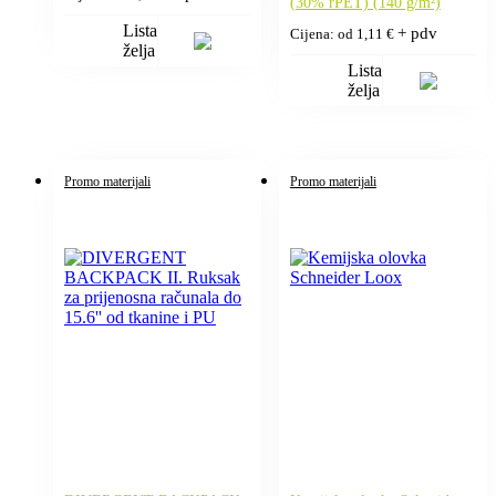
(30% rPET) (140 g/m²)
Lista
+ pdv
Cijena: od
1,11
€
želja
Lista
želja
Promo materijali
Promo materijali