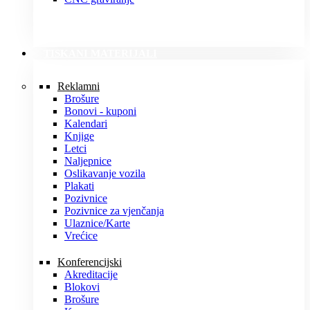
TISKANI MATERIJALI
Reklamni
Brošure
Bonovi - kuponi
Kalendari
Knjige
Letci
Naljepnice
Oslikavanje vozila
Plakati
Pozivnice
Pozivnice za vjenčanja
Ulaznice/Karte
Vrećice
Konferencijski
Akreditacije
Blokovi
Brošure