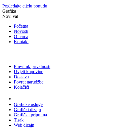
Pogledajte cijelu ponudu
Grafika
Novi val
Početna
Novosti
O nama
Kontakt
Pravilnik privatnosti
Uvjeti kupovine
Dostava
Povrat narudžbe
Kolačići
Usluge
Grafičke usluge
Grafički dizajn
Grafička priprema
Tisak
Web dizajn