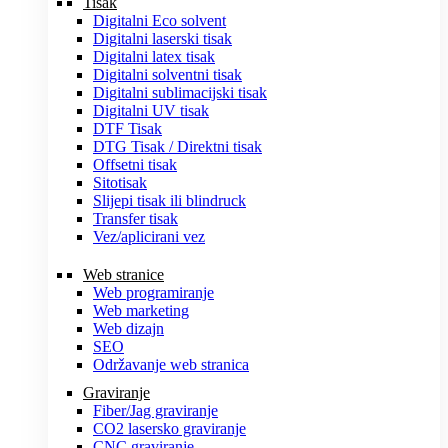
Tisak
Digitalni Eco solvent
Digitalni laserski tisak
Digitalni latex tisak
Digitalni solventni tisak
Digitalni sublimacijski tisak
Digitalni UV tisak
DTF Tisak
DTG Tisak / Direktni tisak
Offsetni tisak
Sitotisak
Slijepi tisak ili blindruck
Transfer tisak
Vez/aplicirani vez
Web stranice
Web programiranje
Web marketing
Web dizajn
SEO
Održavanje web stranica
Graviranje
Fiber/Jag graviranje
CO2 lasersko graviranje
CNC graviranje