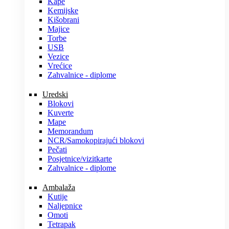
Kape
Kemijske
Kišobrani
Majice
Torbe
USB
Vezice
Vrećice
Zahvalnice - diplome
Uredski
Blokovi
Kuverte
Mape
Memorandum
NCR/Samokopirajući blokovi
Pečati
Posjetnice/vizitkarte
Zahvalnice - diplome
Ambalaža
Kutije
Naljepnice
Omoti
Tetrapak