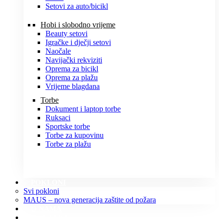
Setovi za auto/bicikl
Hobi i slobodno vrijeme
Beauty setovi
Igračke i dječji setovi
Naočale
Navijački rekviziti
Oprema za bicikl
Oprema za plažu
Vrijeme blagdana
Torbe
Dokument i laptop torbe
Ruksaci
Sportske torbe
Torbe za kupovinu
Torbe za plažu
POKLONI
Svi pokloni
MAUS – nova generacija zaštite od požara
O NAMA
KONTAKT