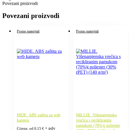
Povezani proizvodi
Povezani proizvodi
Promo materijali
Promo materijali
HIDE. ABS zaštita za web
MILLIE. Višenamjenska
kameru
vrećica s recikliranim
pamukom (70%)i poliester
+ pdv
Cijena: od
0,15
€