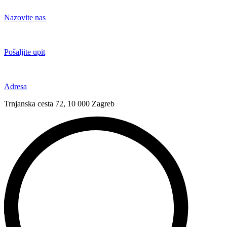
Idi
na
Nazovite nas
sadržaj
+385 91 6673 789
Pošaljite upit
novival@novival.hr
Adresa
Trnjanska cesta 72, 10 000 Zagreb