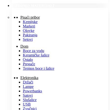
PROMO MATERIJALI
Pisaći pribor
Kemijske
Markeri
Olovke
Pakiranja
Setovi
Dom
Boce za vodu
Keramičke šalice
Ostalo
Pregače
Termos boce i šalice
Elektronika
Držači
Lampe
Powerbanks
Satovi
Slušalice
USB
Zvučnici