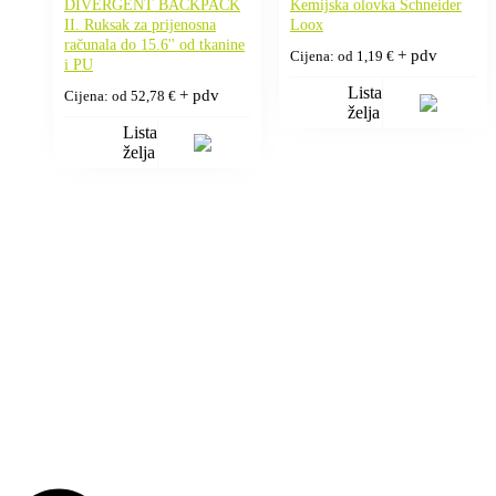
DIVERGENT BACKPACK
Kemijska olovka Schneider
II. Ruksak za prijenosna
Loox
računala do 15.6'' od tkanine
+ pdv
Cijena: od
1,19
€
i PU
Lista
+ pdv
Cijena: od
52,78
€
želja
Lista
želja