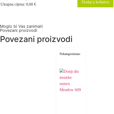
Dodaj u košaricu
Ukupna cijena
:
0,00
€
0
Items,
Total
$0.00
Moglo bi Vas zanimati
Povezani proizvodi
Povezani proizvodi
Nekategorizirano