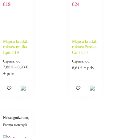
Majica kratkih
Majica kratkih
rukava muška
rukava ženska
Epic 819
Gulf 824
Cijena: od
Cijena: od
7,86
€
–
8,93
€
+ pdv
8,61
€
+ pdv
Nekategorizirano
,
Promo materijali