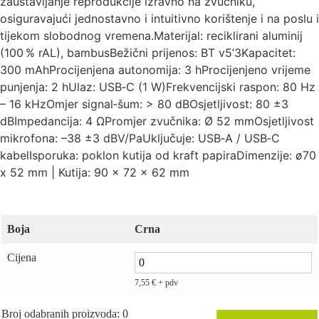
zaustavljanje reprodukcije izravno na zvučniku,
osiguravajući jednostavno i intuitivno korištenje i na poslu i
tijekom slobodnog vremena.Materijal: reciklirani aluminij
(100 % rAL), bambusBežični prijenos: BT v5’3Kapacitet:
300 mAhProcijenjena autonomija: 3 hProcijenjeno vrijeme
punjenja: 2 hUlaz: USB‑C (1 W)Frekvencijski raspon: 80 Hz
– 16 kHzOmjer signal‑šum: > 80 dBOsjetljivost: 80 ±3
dBImpedancija: 4 ΩPromjer zvučnika: Ø 52 mmOsjetljivost
mikrofona: –38 ±3 dBV/PaUključuje: USB‑A / USB‑C
kabelIsporuka: poklon kutija od kraft papiraDimenzije: ø70
x 52 mm | Kutija: 90 x 72 x 62 mm
Boja
Crna
Cijena
7,55
€
+ pdv
Broj odabranih proizvoda
:
0