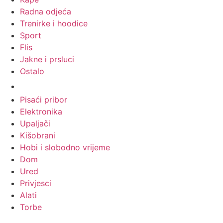
Radna odjeća
Trenirke i hoodice
Sport
Flis
Jakne i prsluci
Ostalo
Promo materijali
Pisaći pribor
Elektronika
Upaljači
Kišobrani
Hobi i slobodno vrijeme
Dom
Ured
Privjesci
Alati
Torbe