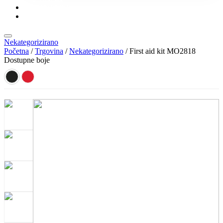
KONTAKT
KATALOZI
Nekategorizirano
Početna
/
Trgovina
/
Nekategorizirano
/ First aid kit MO2818
Dostupne boje