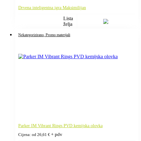
Drvena inteligentna igra Maksimilijan
Lista
želja
Nekategorizirano
, Promo materijali
Parker IM Vibrant Rings PVD kemijska olovka
+ pdv
Cijena: od
26,61
€