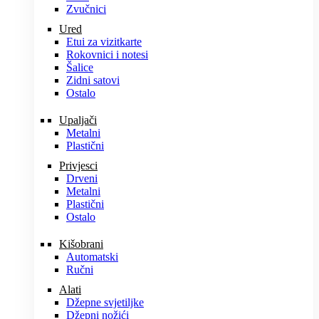
Zvučnici
Ured
Etui za vizitkarte
Rokovnici i notesi
Šalice
Zidni satovi
Ostalo
Upaljači
Metalni
Plastični
Privjesci
Drveni
Metalni
Plastični
Ostalo
Kišobrani
Automatski
Ručni
Alati
Džepne svjetiljke
Džepni nožići