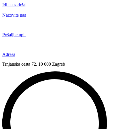
Idi na sadržaj
Nazovite nas
+385 91 6673 789
Pošaljite upit
novival@novival.hr
Adresa
Trnjanska cesta 72, 10 000 Zagreb