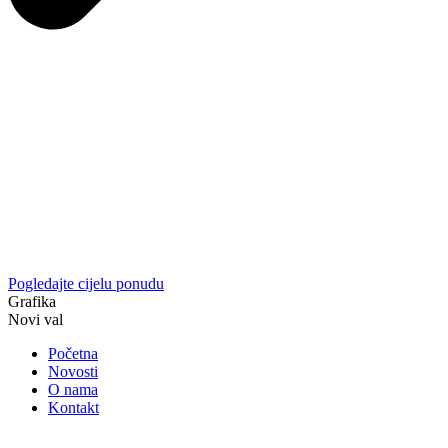
Pogledajte cijelu ponudu
Grafika
Novi val
Početna
Novosti
O nama
Kontakt