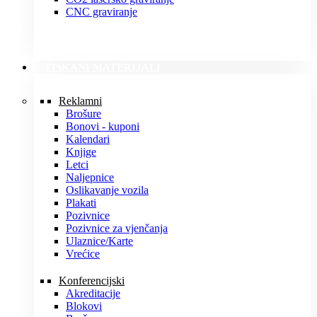
CNC graviranje
TISKANI MATERIJALI
Reklamni
Brošure
Bonovi - kuponi
Kalendari
Knjige
Letci
Naljepnice
Oslikavanje vozila
Plakati
Pozivnice
Pozivnice za vjenčanja
Ulaznice/Karte
Vrećice
Konferencijski
Akreditacije
Blokovi