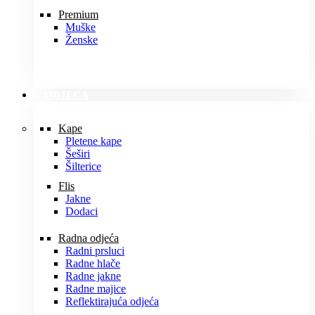
Premium
Muške
Ženske
ODJEĆA
Kape
Pletene kape
Šeširi
Šilterice
Flis
Jakne
Dodaci
Radna odjeća
Radni prsluci
Radne hlače
Radne jakne
Radne majice
Reflektirajuća odjeća