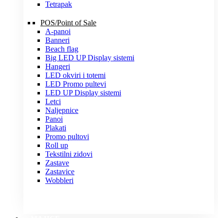
Tetrapak
POS/Point of Sale
A-panoi
Banneri
Beach flag
Big LED UP Display sistemi
Hangeri
LED okviri i totemi
LED Promo pultevi
LED UP Display sistemi
Letci
Naljepnice
Panoi
Plakati
Promo pultovi
Roll up
Tekstilni zidovi
Zastave
Zastavice
Wobbleri