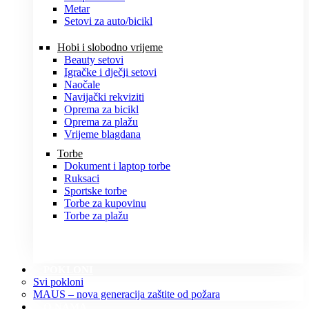
Metar
Setovi za auto/bicikl
Hobi i slobodno vrijeme
Beauty setovi
Igračke i dječji setovi
Naočale
Navijački rekviziti
Oprema za bicikl
Oprema za plažu
Vrijeme blagdana
Torbe
Dokument i laptop torbe
Ruksaci
Sportske torbe
Torbe za kupovinu
Torbe za plažu
POKLONI
Svi pokloni
MAUS – nova generacija zaštite od požara
O NAMA