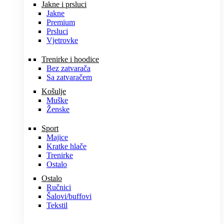
Jakne i prsluci
Jakne
Premium
Prsluci
Vjetrovke
Trenirke i hoodice
Bez zatvarača
Sa zatvaračem
Košulje
Muške
Ženske
Sport
Majice
Kratke hlače
Trenirke
Ostalo
Ostalo
Ručnici
Šalovi/buffovi
Tekstil