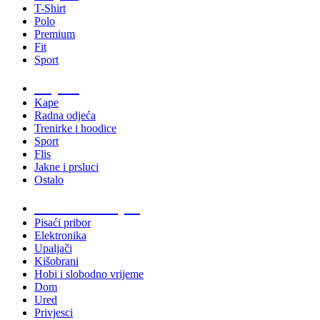
T-Shirt
Polo
Premium
Fit
Sport
Odjeća
Kape
Radna odjeća
Trenirke i hoodice
Sport
Flis
Jakne i prsluci
Ostalo
Promo materijali
Pisaći pribor
Elektronika
Upaljači
Kišobrani
Hobi i slobodno vrijeme
Dom
Ured
Privjesci