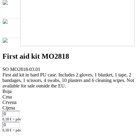
First aid kit MO2818
SO MO2818-03.01
First aid kit in hard PU case. Includes 2 gloves, 1 blanket, 1 tape, 2
bandages, 1 scissors, 4 swabs, 10 plasters and 6 cleaning wipes. Not
available for sale outside the EU.
Boja
Crna
Crvena
Cijena
6,18
€
+ pdv
6,18
€
+ pdv