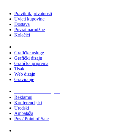
Pravilnik privatnosti
Uvjeti kupovine
Dostava
Povrat narudžbe
Kolačići
Usluge
Grafičke usluge
Grafički dizajn
Grafička priprema
Tisak
Web dizajn
Graviranje
Tiskani materijali
Reklamni
Konferencijski
Uredski
Ambalaža
Pos / Point of Sale
Majice