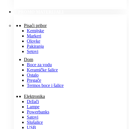
PROMO MATERIJALI
Pisaći pribor
Kemijske
Markeri
Olovke
Pakiranja
Setovi
Dom
Boce za vodu
Keramičke šalice
Ostalo
Pregače
Termos boce i šalice
Elektronika
Držači
Lampe
Powerbanks
Satovi
Slušalice
USB