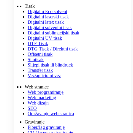
Tisak
Digitalni Eco solvent
Digitalni laserski tisak
Digitalni latex tisak
Digitalni solventni tisak
Digitalni sublimacijski tisak
Digitalni UV tisak
DTF Tisak
DTG Tisak / Direktni tisak
Offsetni tisak
Sitotisak
Slijepi tisak ili blindruck
Transfer tisak
Vez/aplicirani vez
Web stranice
Web programiranje
Web marketing
Web dizajn
SEO
Održavanje web stranica
Graviranje
Fiber/Jag graviranje
CO2 lasersko graviranje