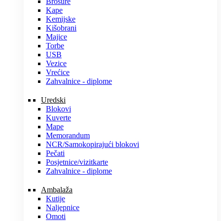
Brošure
Kape
Kemijske
Kišobrani
Majice
Torbe
USB
Vezice
Vrećice
Zahvalnice - diplome
Uredski
Blokovi
Kuverte
Mape
Memorandum
NCR/Samokopirajući blokovi
Pečati
Posjetnice/vizitkarte
Zahvalnice - diplome
Ambalaža
Kutije
Naljepnice
Omoti