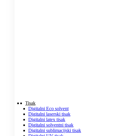
Tisak
Digitalni Eco solvent
Digitalni laserski tisak
Digitalni latex tisak
Digitalni solventni tisak
Digitalni sublimacijski tisak
Digitalni UV tisak