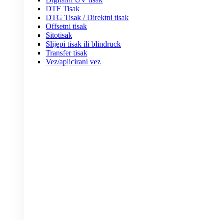
DTF Tisak
DTG Tisak / Direktni tisak
Offsetni tisak
Sitotisak
Slijepi tisak ili blindruck
Transfer tisak
Vez/aplicirani vez