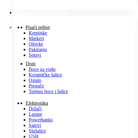
PROMO MATERIJALI
Pisaći pribor
Kemijske
Markeri
Olovke
Pakiranja
Setovi
Dom
Boce za vodu
Keramičke šalice
Ostalo
Pregače
Termos boce i šalice
Elektronika
Držači
Lampe
Powerbanks
Satovi
Slušalice
USB