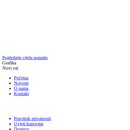
Pogledajte cijelu ponudu
Grafika
Novi val
Početna
Novosti
O nama
Kontakt
Pravilnik privatnosti
Uvjeti kupovine
Dostava