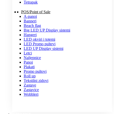
Tetrapak
POS/Point of Sale
A-panoi
Banneri
Beach flag
Big LED UP Display sistemi
Hangeri
LED okviri i totemi
LED Promo pultevi
LED UP Display sistemi
Letci
Naljepnice
Panoi
Plakati
Promo pultovi
Roll up
Tekstilni zidovi
Zastave
Zastavice
Wobbleri