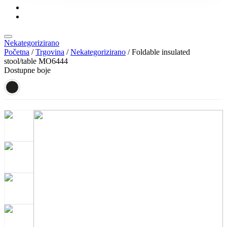
KONTAKT
KATALOZI
Nekategorizirano
Početna
/
Trgovina
/
Nekategorizirano
/ Foldable insulated
stool/table MO6444
Dostupne boje