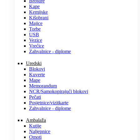
Brošure
Kape
Kemijske
Kišobrani
Majice
Torbe
USB
Vezice
Vrećice
Zahvalnice - diplome
Uredski
Blokovi
Kuverte
Mape
Memorandum
NCR/Samokopirajući blokovi
Pečati
Posjetnice/vizitkarte
Zahvalnice - diplome
Ambalaža
Kutije
Naljepnice
Omoti