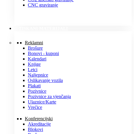
CNC graviranje
TISKANI MATERIJALI
Reklamni
Brošure
Bonovi - kuponi
Kalendari
Knjige
Letci
Naljepnice
Oslikavanje vozila
Plakati
Pozivnice
Pozivnice za vjenčanja
Ulaznice/Karte
Vrećice
Konferencijski
Akreditacije
Blokovi