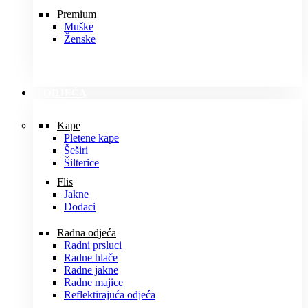
Premium
Muške
Ženske
ODJEĆA
Kape
Pletene kape
Šeširi
Šilterice
Flis
Jakne
Dodaci
Radna odjeća
Radni prsluci
Radne hlače
Radne jakne
Radne majice
Reflektirajuća odjeća