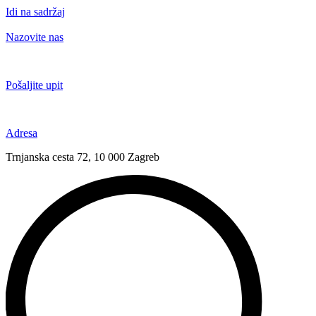
Idi na sadržaj
Nazovite nas
+385 91 6673 789
Pošaljite upit
novival@novival.hr
Adresa
Trnjanska cesta 72, 10 000 Zagreb