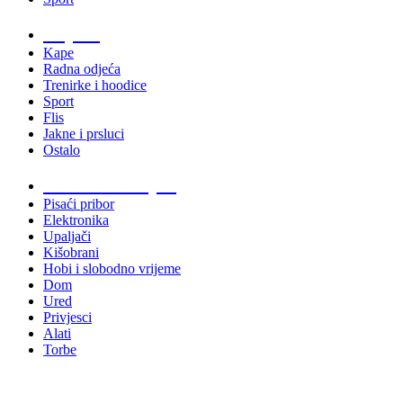
Odjeća
Kape
Radna odjeća
Trenirke i hoodice
Sport
Flis
Jakne i prsluci
Ostalo
Promo materijali
Pisaći pribor
Elektronika
Upaljači
Kišobrani
Hobi i slobodno vrijeme
Dom
Ured
Privjesci
Alati
Torbe