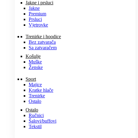
Jakne i prsluci
Jakne
Premium
Prsluci
Vjetrovke
Trenirke i hoodice
Bez zatvarača
Sa zatvaračem
Košulje
Muške
Ženske
Sport
Majice
Kratke hlače
Trenirke
Ostalo
Ostalo
Ručnici
Šalovi/buffovi
Tekstil