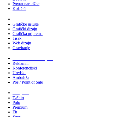
Povrat narudžbe
Kolačići
Usluge
Grafičke usluge
Grafički dizajn
Grafička priprema
Tisak
Web dizajn
Graviranje
Tiskani materijali
Reklamni
Konferencijski
Uredski
Ambalaža
Pos / Point of Sale
Majice
T-Shirt
Polo
Premium
Fit
Sport