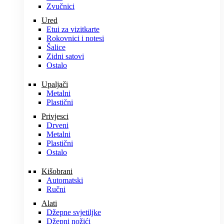
Zvučnici
Ured
Etui za vizitkarte
Rokovnici i notesi
Šalice
Zidni satovi
Ostalo
Upaljači
Metalni
Plastični
Privjesci
Drveni
Metalni
Plastični
Ostalo
Kišobrani
Automatski
Ručni
Alati
Džepne svjetiljke
Džepni nožići