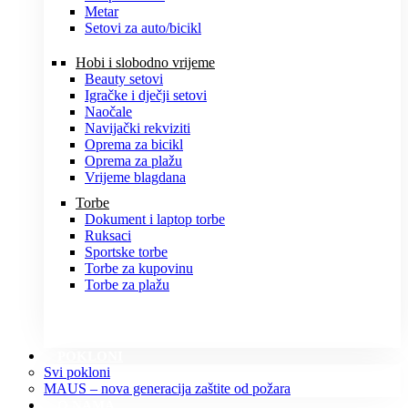
Metar
Setovi za auto/bicikl
Hobi i slobodno vrijeme
Beauty setovi
Igračke i dječji setovi
Naočale
Navijački rekviziti
Oprema za bicikl
Oprema za plažu
Vrijeme blagdana
Torbe
Dokument i laptop torbe
Ruksaci
Sportske torbe
Torbe za kupovinu
Torbe za plažu
POKLONI
Svi pokloni
MAUS – nova generacija zaštite od požara
O NAMA