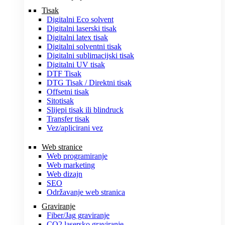
Tisak
Digitalni Eco solvent
Digitalni laserski tisak
Digitalni latex tisak
Digitalni solventni tisak
Digitalni sublimacijski tisak
Digitalni UV tisak
DTF Tisak
DTG Tisak / Direktni tisak
Offsetni tisak
Sitotisak
Slijepi tisak ili blindruck
Transfer tisak
Vez/aplicirani vez
Web stranice
Web programiranje
Web marketing
Web dizajn
SEO
Održavanje web stranica
Graviranje
Fiber/Jag graviranje
CO2 lasersko graviranje