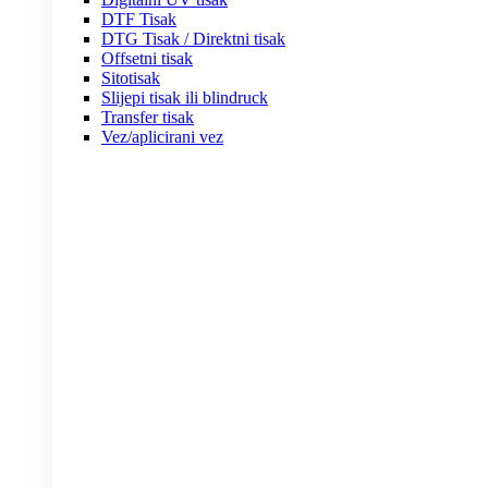
DTF Tisak
DTG Tisak / Direktni tisak
Offsetni tisak
Sitotisak
Slijepi tisak ili blindruck
Transfer tisak
Vez/aplicirani vez