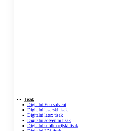
Tisak
Digitalni Eco solvent
Digitalni laserski tisak
Digitalni latex tisak
Digitalni solventni tisak
Digitalni sublimacijski tisak
Digitalni UV tisak