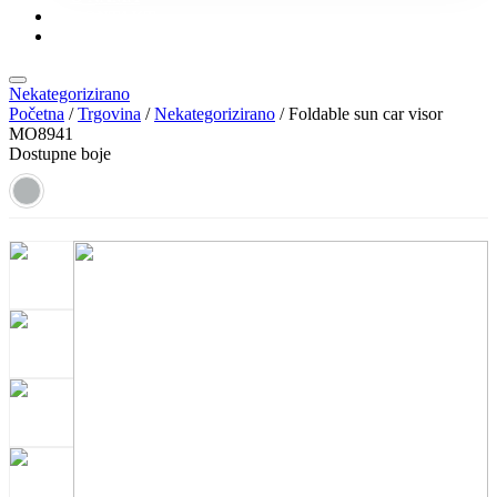
KONTAKT
KATALOZI
Nekategorizirano
Početna
/
Trgovina
/
Nekategorizirano
/ Foldable sun car visor
MO8941
Dostupne boje