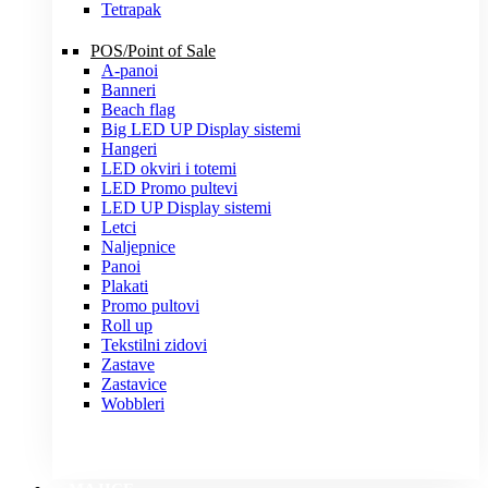
Tetrapak
POS/Point of Sale
A-panoi
Banneri
Beach flag
Big LED UP Display sistemi
Hangeri
LED okviri i totemi
LED Promo pultevi
LED UP Display sistemi
Letci
Naljepnice
Panoi
Plakati
Promo pultovi
Roll up
Tekstilni zidovi
Zastave
Zastavice
Wobbleri