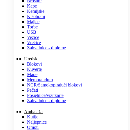
Brošure
Kape
Kemijske
Kišobrani
Majice
Torbe
USB
Vezice
Vrećice
Zahvalnice - diplome
Uredski
Blokovi
Kuverte
Mape
Memorandum
NCR/Samokopirajući blokovi
Pečati
Posjetnice/vizitkarte
Zahvalnice - diplome
Ambalaža
Kutije
Naljepnice
Omoti