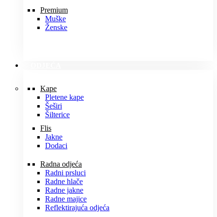
Premium
Muške
Ženske
ODJEĆA
Kape
Pletene kape
Šeširi
Šilterice
Flis
Jakne
Dodaci
Radna odjeća
Radni prsluci
Radne hlače
Radne jakne
Radne majice
Reflektirajuća odjeća