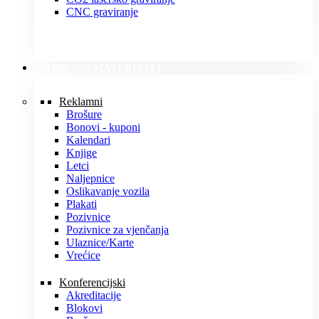
CNC graviranje
TISKANI MATERIJALI
Reklamni
Brošure
Bonovi - kuponi
Kalendari
Knjige
Letci
Naljepnice
Oslikavanje vozila
Plakati
Pozivnice
Pozivnice za vjenčanja
Ulaznice/Karte
Vrećice
Konferencijski
Akreditacije
Blokovi