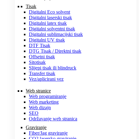
Tisak
Digitalni Eco solvent
Digitalni laserski tisak
Digitalni latex tisak
Digitalni solventni tisak
Digitalni sublimacijski tisak
Digitalni UV tisak
DTF Tisak
DTG Tisak / Direktni tisak
Offsetni tisak
Sitotisak
Slijepi tisak ili blindruck
Transfer tisak
Vez/aplicirani vez
Web stranice
Web programiranje
Web marketing
Web dizajn
SEO
Održavanje web stranica
Graviranje
Fiber/Jag graviranje
CO2 lasersko graviranje