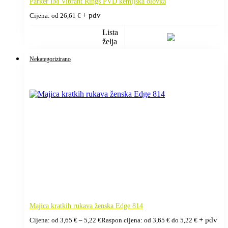
Parker IM Vibrant Rings PVD kemijska olovka
+ pdv
Cijena: od
26,61
€
Lista
želja
Nekategorizirano
Majica kratkih rukava ženska Edge 814
+ pdv
Cijena: od
3,65
€
–
5,22
€
Raspon cijena: od 3,65 € do 5,22 €