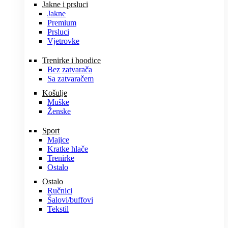
Jakne i prsluci
Jakne
Premium
Prsluci
Vjetrovke
Trenirke i hoodice
Bez zatvarača
Sa zatvaračem
Košulje
Muške
Ženske
Sport
Majice
Kratke hlače
Trenirke
Ostalo
Ostalo
Ručnici
Šalovi/buffovi
Tekstil