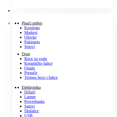
PROMO MATERIJALI
Pisaći pribor
Kemijske
Markeri
Olovke
Pakiranja
Setovi
Dom
Boce za vodu
Keramičke šalice
Ostalo
Pregače
Termos boce i šalice
Elektronika
Držači
Lampe
Powerbanks
Satovi
Slušalice
USB