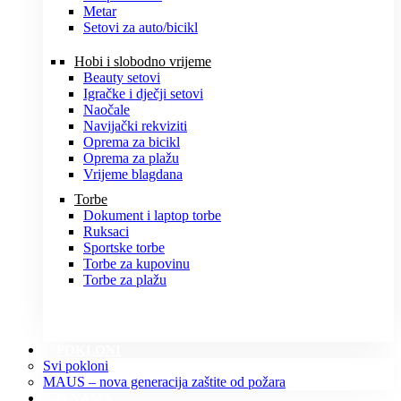
Metar
Setovi za auto/bicikl
Hobi i slobodno vrijeme
Beauty setovi
Igračke i dječji setovi
Naočale
Navijački rekviziti
Oprema za bicikl
Oprema za plažu
Vrijeme blagdana
Torbe
Dokument i laptop torbe
Ruksaci
Sportske torbe
Torbe za kupovinu
Torbe za plažu
POKLONI
Svi pokloni
MAUS – nova generacija zaštite od požara
O NAMA