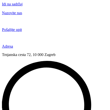
Idi na sadržaj
Nazovite nas
+385 91 6673 789
Pošaljite upit
novival@novival.hr
Adresa
Trnjanska cesta 72, 10 000 Zagreb