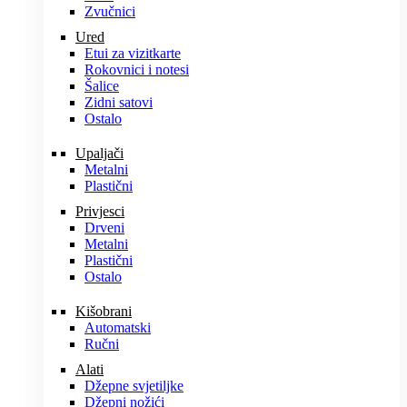
Zvučnici
Ured
Etui za vizitkarte
Rokovnici i notesi
Šalice
Zidni satovi
Ostalo
Upaljači
Metalni
Plastični
Privjesci
Drveni
Metalni
Plastični
Ostalo
Kišobrani
Automatski
Ručni
Alati
Džepne svjetiljke
Džepni nožići