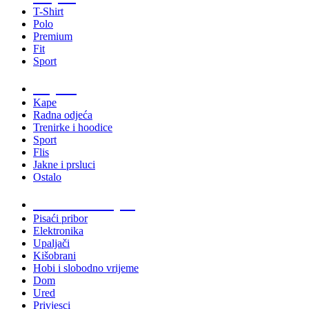
T-Shirt
Polo
Premium
Fit
Sport
Odjeća
Kape
Radna odjeća
Trenirke i hoodice
Sport
Flis
Jakne i prsluci
Ostalo
Promo materijali
Pisaći pribor
Elektronika
Upaljači
Kišobrani
Hobi i slobodno vrijeme
Dom
Ured
Privjesci