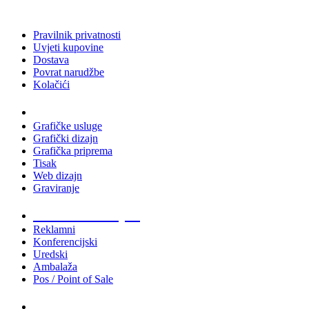
Pravilnik privatnosti
Uvjeti kupovine
Dostava
Povrat narudžbe
Kolačići
Usluge
Grafičke usluge
Grafički dizajn
Grafička priprema
Tisak
Web dizajn
Graviranje
Tiskani materijali
Reklamni
Konferencijski
Uredski
Ambalaža
Pos / Point of Sale
Majice