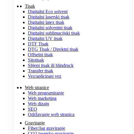
Tisak
Digitalni Eco solvent
Digitalni laserski tisak
Digitalni latex tisak
Digitalni solventni tisak
Digitalni sublimacijski tisak
Digitalni UV tisak
DTF Tisak
DTG Tisak / Direktni tisak
Offsetni tisak
Sitotisak
Slijepi tisak ili blindruck
Transfer tisak
Vez/aplicirani vez
Web stranice
Web programiranje
Web marketing
Web dizajn
SEO
Održavanje web stranica
Graviranje
Fiber/Jag graviranje
CO2 lasersko graviranje