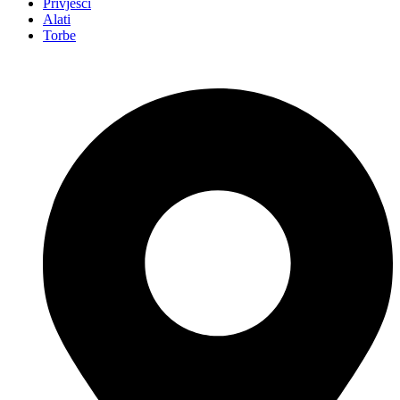
Privjesci
Alati
Torbe