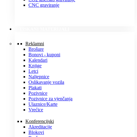
CNC graviranje
TISKANI MATERIJALI
Reklamni
Brošure
Bonovi - kuponi
Kalendari
Knjige
Letci
Naljepnice
Oslikavanje vozila
Plakati
Pozivnice
Pozivnice za vjenčanja
Ulaznice/Karte
Vrećice
Konferencijski
Akreditacije
Blokovi