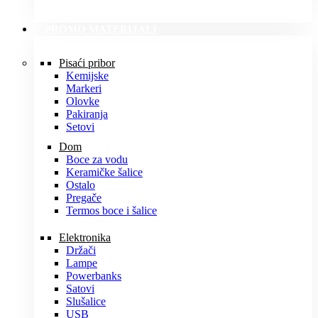
PROMO MATERIJALI
Pisaći pribor
Kemijske
Markeri
Olovke
Pakiranja
Setovi
Dom
Boce za vodu
Keramičke šalice
Ostalo
Pregače
Termos boce i šalice
Elektronika
Držači
Lampe
Powerbanks
Satovi
Slušalice
USB