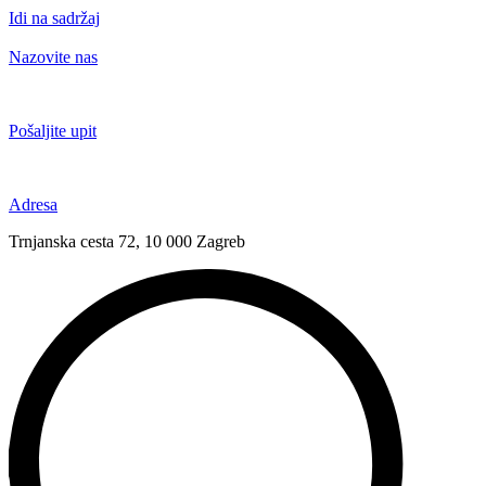
Idi na sadržaj
Nazovite nas
+385 91 6673 789
Pošaljite upit
novival@novival.hr
Adresa
Trnjanska cesta 72, 10 000 Zagreb