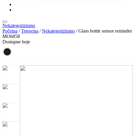
KONTAKT
KATALOZI
Nekategorizirano
Početna
/
Trgovina
/
Nekategorizirano
/ Glass bottle sensor reminder
MO6858
Dostupne boje