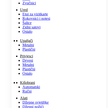
Zvučnici
Ured
Etui za vizitkarte
Rokovnici i notesi
Šalice
Zidni satovi
Ostalo
Upaljači
Metalni
Plastični
Privjesci
Drveni
Metalni
Plastični
Ostalo
Kišobrani
Automatski
Ručni
Alati
Džepne svjetiljke
Džepni nožići