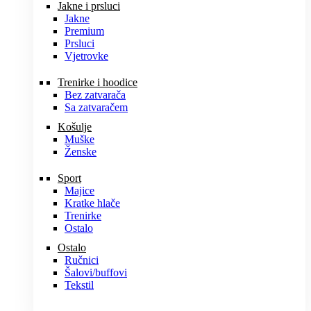
Jakne i prsluci
Jakne
Premium
Prsluci
Vjetrovke
Trenirke i hoodice
Bez zatvarača
Sa zatvaračem
Košulje
Muške
Ženske
Sport
Majice
Kratke hlače
Trenirke
Ostalo
Ostalo
Ručnici
Šalovi/buffovi
Tekstil