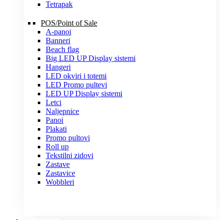
Tetrapak
POS/Point of Sale
A-panoi
Banneri
Beach flag
Big LED UP Display sistemi
Hangeri
LED okviri i totemi
LED Promo pultevi
LED UP Display sistemi
Letci
Naljepnice
Panoi
Plakati
Promo pultovi
Roll up
Tekstilni zidovi
Zastave
Zastavice
Wobbleri