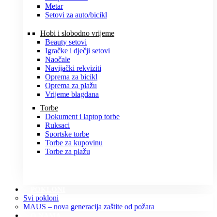
Metar
Setovi za auto/bicikl
Hobi i slobodno vrijeme
Beauty setovi
Igračke i dječji setovi
Naočale
Navijački rekviziti
Oprema za bicikl
Oprema za plažu
Vrijeme blagdana
Torbe
Dokument i laptop torbe
Ruksaci
Sportske torbe
Torbe za kupovinu
Torbe za plažu
POKLONI
Svi pokloni
MAUS – nova generacija zaštite od požara
O NAMA