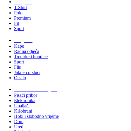
Majice
T-Shirt
Polo
Premium
Fit
Sport
Odjeća
Kape
Radna odjeća
Trenirke i hoodice
Sport
Flis
Jakne i prsluci
Ostalo
Promo materijali
Pisaći pribor
Elektronika
Upaljači
Kišobrani
Hobi i slobodno vrijeme
Dom
Ured