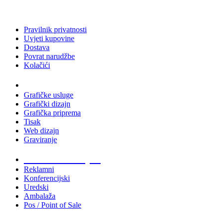
Pravilnik privatnosti
Uvjeti kupovine
Dostava
Povrat narudžbe
Kolačići
Usluge
Grafičke usluge
Grafički dizajn
Grafička priprema
Tisak
Web dizajn
Graviranje
Tiskani materijali
Reklamni
Konferencijski
Uredski
Ambalaža
Pos / Point of Sale