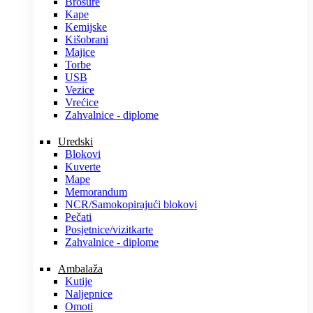
Brošure
Kape
Kemijske
Kišobrani
Majice
Torbe
USB
Vezice
Vrećice
Zahvalnice - diplome
Uredski
Blokovi
Kuverte
Mape
Memorandum
NCR/Samokopirajući blokovi
Pečati
Posjetnice/vizitkarte
Zahvalnice - diplome
Ambalaža
Kutije
Naljepnice
Omoti