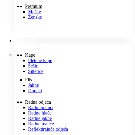
Premium
Muške
Ženske
ODJEĆA
Kape
Pletene kape
Šeširi
Šilterice
Flis
Jakne
Dodaci
Radna odjeća
Radni prsluci
Radne hlače
Radne jakne
Radne majice
Reflektirajuća odjeća