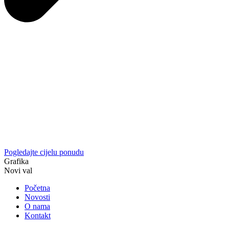
Pogledajte cijelu ponudu
Grafika
Novi val
Početna
Novosti
O nama
Kontakt