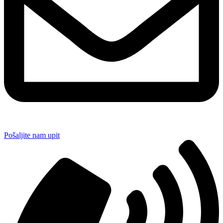
Pošaljite nam upit