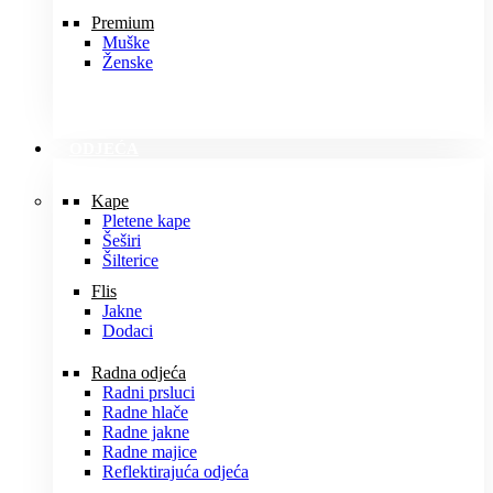
Premium
Muške
Ženske
ODJEĆA
Kape
Pletene kape
Šeširi
Šilterice
Flis
Jakne
Dodaci
Radna odjeća
Radni prsluci
Radne hlače
Radne jakne
Radne majice
Reflektirajuća odjeća