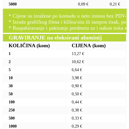
5000
0,09 €
0,21 €
* Cijene su izražene po komadu u neto iznosu bez PDV-a
* Izrada grafičkog filma i klišea/sita ili tampon tisak, po 
* Raspakiravanje i pakiranje predmeta za i nakon tiska n
GRAVIRANJE na eloksirani aluminij
KOLIČINA
(kom)
CIJENA
(kom)
1
13,27 €
2
10,62 €
5
6,64 €
10
3,98 €
30
0,90 €
50
0,50 €
100
0,44 €
250
0,38 €
500
0,33 €
1000
0,29 €