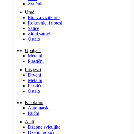
Zvučnici
Ured
Etui za vizitkarte
Rokovnici i notesi
Šalice
Zidni satovi
Ostalo
Upaljači
Metalni
Plastični
Privjesci
Drveni
Metalni
Plastični
Ostalo
Kišobrani
Automatski
Ručni
Alati
Džepne svjetiljke
Džepni nožići