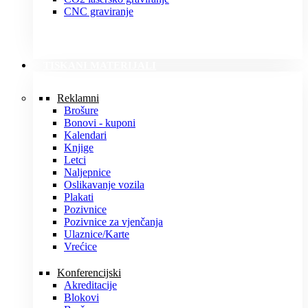
CNC graviranje
TISKANI MATERIJALI
Reklamni
Brošure
Bonovi - kuponi
Kalendari
Knjige
Letci
Naljepnice
Oslikavanje vozila
Plakati
Pozivnice
Pozivnice za vjenčanja
Ulaznice/Karte
Vrećice
Konferencijski
Akreditacije
Blokovi