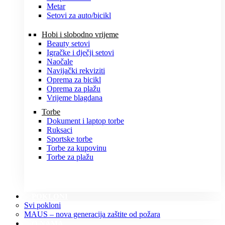
Metar
Setovi za auto/bicikl
Hobi i slobodno vrijeme
Beauty setovi
Igračke i dječji setovi
Naočale
Navijački rekviziti
Oprema za bicikl
Oprema za plažu
Vrijeme blagdana
Torbe
Dokument i laptop torbe
Ruksaci
Sportske torbe
Torbe za kupovinu
Torbe za plažu
POKLONI
Svi pokloni
MAUS – nova generacija zaštite od požara
O NAMA