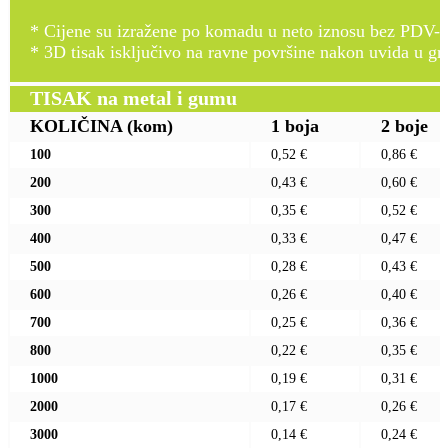
* Cijene su izražene po komadu u neto iznosu bez PDV-a
* 3D tisak isključivo na ravne površine nakon uvida u gr
TISAK na metal i gumu
KOLIČINA
(kom)
1 boja
2 boje
100
0,52 €
0,86 €
200
0,43 €
0,60 €
300
0,35 €
0,52 €
400
0,33 €
0,47 €
500
0,28 €
0,43 €
600
0,26 €
0,40 €
700
0,25 €
0,36 €
800
0,22 €
0,35 €
1000
0,19 €
0,31 €
2000
0,17 €
0,26 €
3000
0,14 €
0,24 €