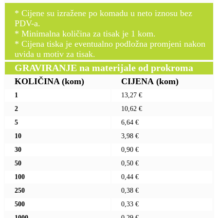
* Cijene su izražene po komadu u neto iznosu bez
PDV-a.
* Minimalna količina za tisak je 1 kom.
* Cijena tiska je eventualno podložna promjeni nakon
uvida u motiv za tisak.
GRAVIRANJE na materijale od prokroma
KOLIČINA
(kom)
CIJENA
(kom)
1
13,27 €
2
10,62 €
5
6,64 €
10
3,98 €
30
0,90 €
50
0,50 €
100
0,44 €
250
0,38 €
500
0,33 €
1000
0,29 €