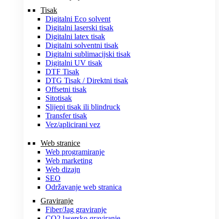
Tisak
Digitalni Eco solvent
Digitalni laserski tisak
Digitalni latex tisak
Digitalni solventni tisak
Digitalni sublimacijski tisak
Digitalni UV tisak
DTF Tisak
DTG Tisak / Direktni tisak
Offsetni tisak
Sitotisak
Slijepi tisak ili blindruck
Transfer tisak
Vez/aplicirani vez
Web stranice
Web programiranje
Web marketing
Web dizajn
SEO
Održavanje web stranica
Graviranje
Fiber/Jag graviranje
CO2 lasersko graviranje