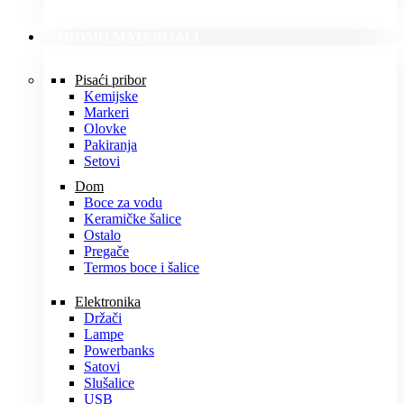
PROMO MATERIJALI
Pisaći pribor
Kemijske
Markeri
Olovke
Pakiranja
Setovi
Dom
Boce za vodu
Keramičke šalice
Ostalo
Pregače
Termos boce i šalice
Elektronika
Držači
Lampe
Powerbanks
Satovi
Slušalice
USB