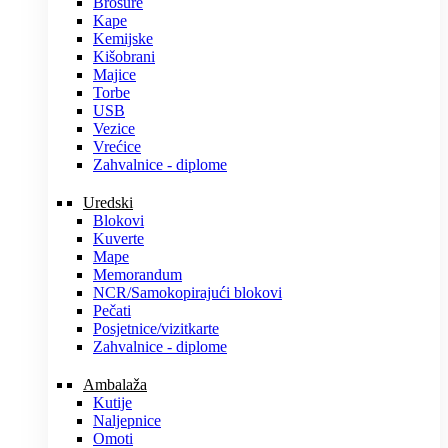
Brošure
Kape
Kemijske
Kišobrani
Majice
Torbe
USB
Vezice
Vrećice
Zahvalnice - diplome
Uredski
Blokovi
Kuverte
Mape
Memorandum
NCR/Samokopirajući blokovi
Pečati
Posjetnice/vizitkarte
Zahvalnice - diplome
Ambalaža
Kutije
Naljepnice
Omoti