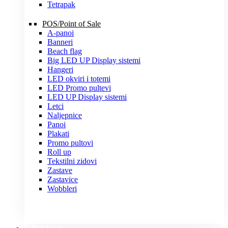
Tetrapak
POS/Point of Sale
A-panoi
Banneri
Beach flag
Big LED UP Display sistemi
Hangeri
LED okviri i totemi
LED Promo pultevi
LED UP Display sistemi
Letci
Naljepnice
Panoi
Plakati
Promo pultovi
Roll up
Tekstilni zidovi
Zastave
Zastavice
Wobbleri