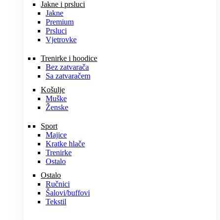
Jakne i prsluci
Jakne
Premium
Prsluci
Vjetrovke
Trenirke i hoodice
Bez zatvarača
Sa zatvaračem
Košulje
Muške
Ženske
Sport
Majice
Kratke hlače
Trenirke
Ostalo
Ostalo
Ručnici
Šalovi/buffovi
Tekstil