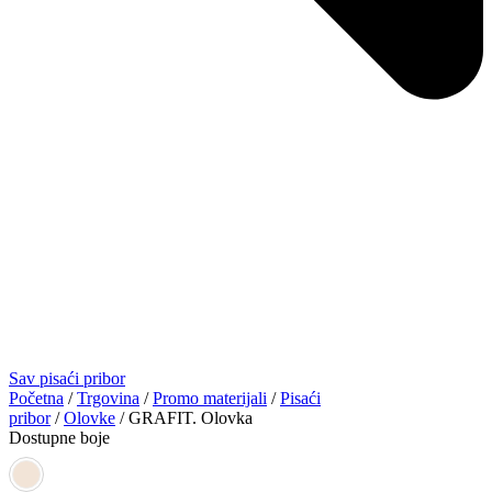
Sav pisaći pribor
Početna
/
Trgovina
/
Promo materijali
/
Pisaći
pribor
/
Olovke
/ GRAFIT. Olovka
Dostupne boje