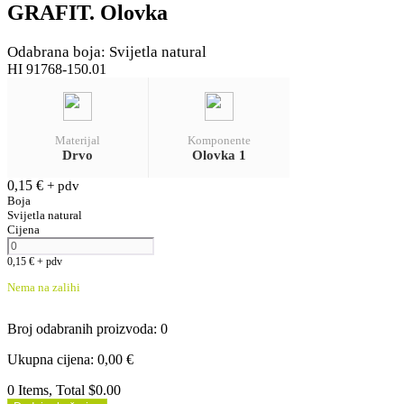
GRAFIT. Olovka
Odabrana boja: Svijetla natural
HI 91768-150.01
Materijal
Komponente
Drvo
Olovka 1
0,15
€
+ pdv
Boja
Svijetla natural
Cijena
0,15
€
+ pdv
Nema na zalihi
Broj odabranih proizvoda
:
0
Ukupna cijena
:
0,00
€
0 Items, Total $0.00