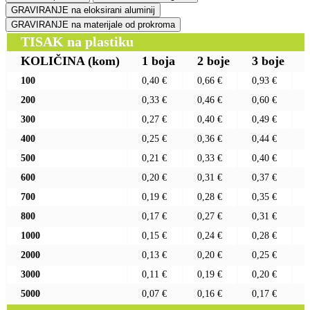
GRAVIRANJE na eloksirani aluminij
GRAVIRANJE na materijale od prokroma
TISAK na plastiku
KOLIČINA
(kom)
1 boja
2 boje
3 boje
100
0,40 €
0,66 €
0,93 €
200
0,33 €
0,46 €
0,60 €
300
0,27 €
0,40 €
0,49 €
400
0,25 €
0,36 €
0,44 €
500
0,21 €
0,33 €
0,40 €
600
0,20 €
0,31 €
0,37 €
700
0,19 €
0,28 €
0,35 €
800
0,17 €
0,27 €
0,31 €
1000
0,15 €
0,24 €
0,28 €
2000
0,13 €
0,20 €
0,25 €
3000
0,11 €
0,19 €
0,20 €
5000
0,07 €
0,16 €
0,17 €