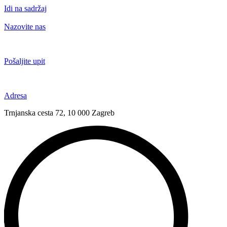
Idi na sadržaj
Nazovite nas
+385 91 6673 789
Pošaljite upit
novival@novival.hr
Adresa
Trnjanska cesta 72, 10 000 Zagreb