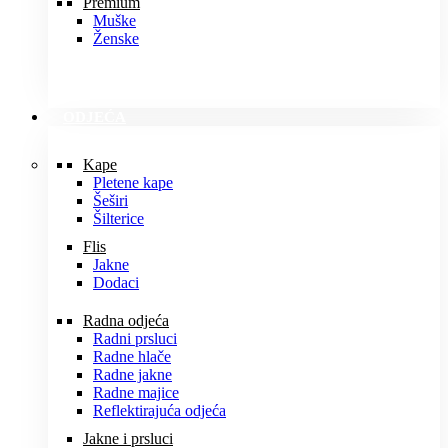
Premium
Muške
Ženske
ODJEĆA
Kape
Pletene kape
Šeširi
Šilterice
Flis
Jakne
Dodaci
Radna odjeća
Radni prsluci
Radne hlače
Radne jakne
Radne majice
Reflektirajuća odjeća
Jakne i prsluci