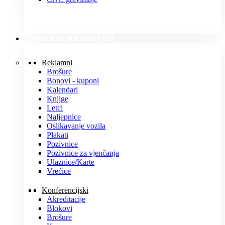
TISKANI MATERIJALI
Reklamni
Brošure
Bonovi - kuponi
Kalendari
Knjige
Letci
Naljepnice
Oslikavanje vozila
Plakati
Pozivnice
Pozivnice za vjenčanja
Ulaznice/Karte
Vrećice
Konferencijski
Akreditacije
Blokovi
Brošure