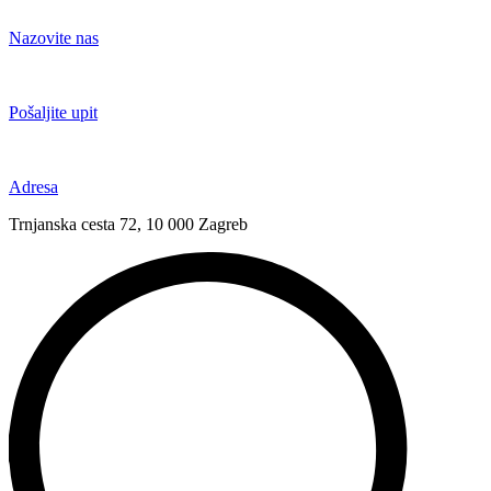
Idi
na
Nazovite nas
sadržaj
+385 91 6673 789
Pošaljite upit
novival@novival.hr
Adresa
Trnjanska cesta 72, 10 000 Zagreb