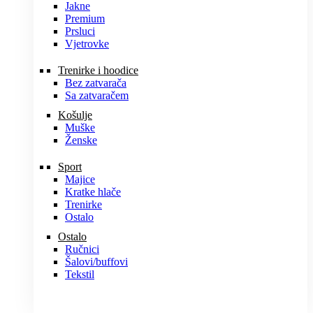
Jakne
Premium
Prsluci
Vjetrovke
Trenirke i hoodice
Bez zatvarača
Sa zatvaračem
Košulje
Muške
Ženske
Sport
Majice
Kratke hlače
Trenirke
Ostalo
Ostalo
Ručnici
Šalovi/buffovi
Tekstil