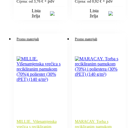
+ pdv
+ pdv
Cijena: od
3,76
€
Cijena: od
0,92
€
Lista
Lista
želja
želja
Promo materijali
Promo materijali
MILLIE. Višenamjenska
MARACAY. Torba s
vrećica s recikliranim
recikliranim pamukom