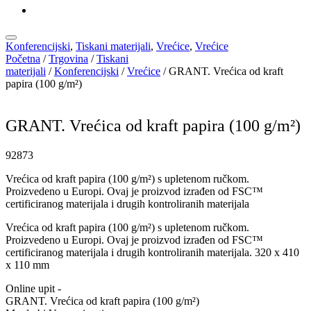
KATALOZI
Konferencijski
,
Tiskani materijali
,
Vrećice
,
Vrećice
Početna
/
Trgovina
/
Tiskani
materijali
/
Konferencijski
/
Vrećice
/ GRANT. Vrećica od kraft
papira (100 g/m²)
GRANT. Vrećica od kraft papira (100 g/m²)
92873
Vrećica od kraft papira (100 g/m²) s upletenom ručkom.
Proizvedeno u Europi. Ovaj je proizvod izrađen od FSC™
certificiranog materijala i drugih kontroliranih materijala
Vrećica od kraft papira (100 g/m²) s upletenom ručkom.
Proizvedeno u Europi. Ovaj je proizvod izrađen od FSC™
certificiranog materijala i drugih kontroliranih materijala. 320 x 410
x 110 mm
Online upit -
GRANT. Vrećica od kraft papira (100 g/m²)