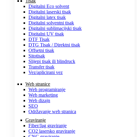
Tisak
Digitalni Eco solvent
Digitalni laserski tisak
Digitalni latex tisak
Digitalni solventni tisak
Digitalni sublimacijski tisak
Digitalni UV tisak
DTF Tisak
DTG Tisak / Direktni tisak
Offsetni tisak
Sitotisak
Slijepi tisak ili blindruck
Transfer tisak
Vez/aplicirani vez
Web stranice
Web programiranje
Web marketing
Web dizajn
SEO
Održavanje web stranica
Graviranje
Fiber/Jag graviranje
CO2 lasersko graviranje
CNC graviranje