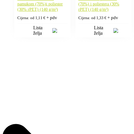
pamukom (70%)i poliester
(70%) i poliestera (30%
(30% rPET) (140 g/m²)
rPET) (140 g/m²)
+ pdv
+ pdv
Cijena: od
1,11
€
Cijena: od
1,33
€
Lista
Lista
želja
želja