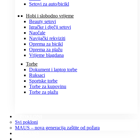
Setovi za auto/bicikl
Hobi i slobodno vrijeme
Beauty setovi
Igračke i dječji setovi
Naočale
Navijački rekviziti
Oprema za bicikl
Oprema za plažu
Vrijeme blagdana
Torbe
Dokument i laptop torbe
Ruksaci
Sportske torbe
Torbe za kupovinu
Torbe za plažu
POKLONI
Svi pokloni
MAUS – nova generacija zaštite od požara
O NAMA
KONTAKT