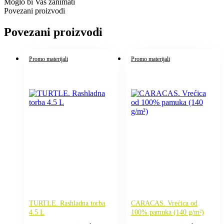
Moglo bi Vas zanimati
Povezani proizvodi
Povezani proizvodi
Promo materijali
Promo materijali
TURTLE. Rashladna torba
CARACAS. Vrećica od
4.5 L
100% pamuka (140 g/m²)