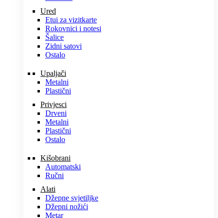
Ured
Etui za vizitkarte
Rokovnici i notesi
Šalice
Zidni satovi
Ostalo
Upaljači
Metalni
Plastični
Privjesci
Drveni
Metalni
Plastični
Ostalo
Kišobrani
Automatski
Ručni
Alati
Džepne svjetiljke
Džepni nožići
Metar