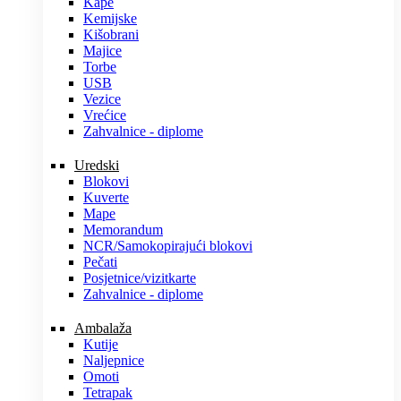
Kape
Kemijske
Kišobrani
Majice
Torbe
USB
Vezice
Vrećice
Zahvalnice - diplome
Uredski
Blokovi
Kuverte
Mape
Memorandum
NCR/Samokopirajući blokovi
Pečati
Posjetnice/vizitkarte
Zahvalnice - diplome
Ambalaža
Kutije
Naljepnice
Omoti
Tetrapak