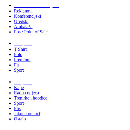
Tiskani materijali
Reklamni
Konferencijski
Uredski
Ambalaža
Pos / Point of Sale
Majice
T-Shirt
Polo
Premium
Fit
Sport
Odjeća
Kape
Radna odjeća
Trenirke i hoodice
Sport
Flis
Jakne i prsluci
Ostalo
Promo materijali