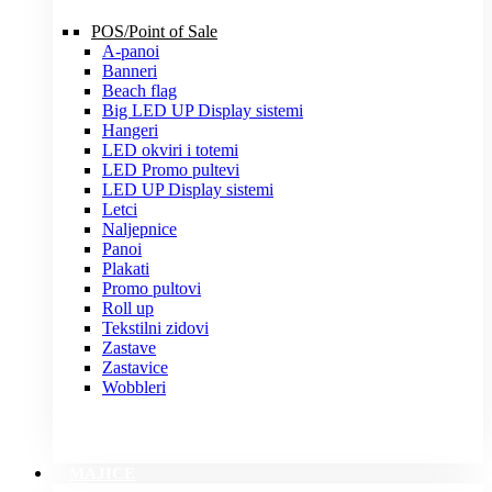
POS/Point of Sale
A-panoi
Banneri
Beach flag
Big LED UP Display sistemi
Hangeri
LED okviri i totemi
LED Promo pultevi
LED UP Display sistemi
Letci
Naljepnice
Panoi
Plakati
Promo pultovi
Roll up
Tekstilni zidovi
Zastave
Zastavice
Wobbleri
MAJICE