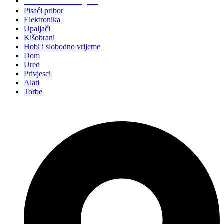
Pisaći pribor
Elektronika
Upaljači
Kišobrani
Hobi i slobodno vrijeme
Dom
Ured
Privjesci
Alati
Torbe