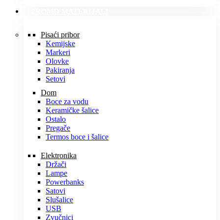
PROMO MATERIJALI
Pisaći pribor
Kemijske
Markeri
Olovke
Pakiranja
Setovi
Dom
Boce za vodu
Keramičke šalice
Ostalo
Pregače
Termos boce i šalice
Elektronika
Držači
Lampe
Powerbanks
Satovi
Slušalice
USB
Zvučnici