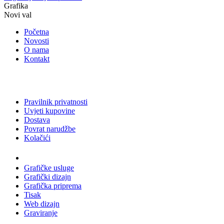
Grafika
Novi val
Početna
Novosti
O nama
Kontakt
Pravilnik privatnosti
Uvjeti kupovine
Dostava
Povrat narudžbe
Kolačići
Usluge
Grafičke usluge
Grafički dizajn
Grafička priprema
Tisak
Web dizajn
Graviranje