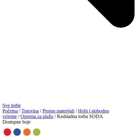
Sve torbe
Početna
/
Trgovina
/
Promo materijali
/
Hobi i slobodno
vrijeme
/
Oprema za plažu
/ Rashladna torba SODA
Dostupne boje