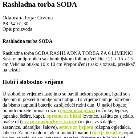
Rashladna torba SODA
Odabrana boja: Crvena
PR 34161.30
Opis proizvoda
Rashladna torba SODA
Rashladna torba SODA RASHLADNA TORBA ZA 6 LIMENKI
Sastav: polipropilen sa aluminijskom folijom Veličina: 21 x 15 x 15
cm Veličina otiska: 10 x 10 cm Preporučeni tisak: sitotisak, preslikač
na tekstil
Hobi i slobodno vrijeme
U slobodno vrijeme nastojimo se baviti nekom sportom, igrati se s
djecom ili posvetiti omiljenom hobiju. To vrijeme nam je potrebno
da bismo napunili baterije za slijedeći radni dan. U našoj bogatoj
ponudi možete pronaći raznu
opremu za plažu
(ručnike, lepeze,
japanke, šešire, kape),
opremu za bicikl
(zvonce, zaštitu za sjedalo,
mačje oči),
razne navijačke rekvizite
(majice, zviždaljke,
zastavice, udaraljke, šalove),
setove za ljepotu
(džepna ogledalca,
labelo). Za one malo mlađe u ponudi imamo i
dječje igračke
poput