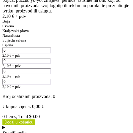
bojica, puzzla, yo-yo, zmajeva, pernica. Otisnite na bilo koji od
navednih proizvoda svoj logotip ili reklamnu poruku te prezentirajte
tvrtku, proizvod ili uslugu.
2,10
€
+ pdv
Boja
Crvena
Kraljevski plava
Narančasta
Svijetla zelena
Cijena
2,10
€
+ pdv
2,10
€
+ pdv
2,10
€
+ pdv
2,10
€
+ pdv
Broj odabranih proizvoda
:
0
Ukupna cijena
:
0,00
€
0 Items, Total $0.00
Dodaj u košaricu
Specifikacije