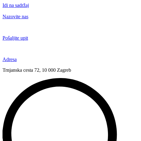
Idi na sadržaj
Nazovite nas
+385 91 6673 789
Pošaljite upit
novival@novival.hr
Adresa
Trnjanska cesta 72, 10 000 Zagreb