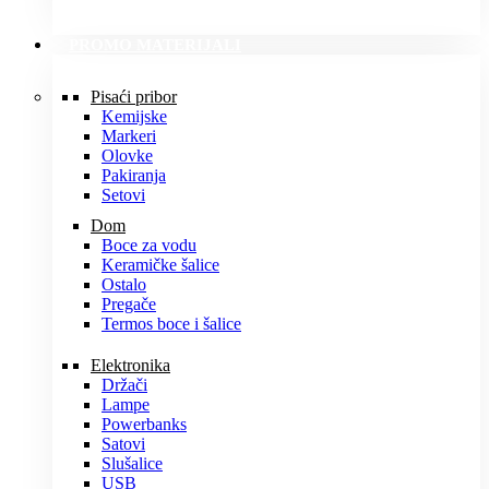
PROMO MATERIJALI
Pisaći pribor
Kemijske
Markeri
Olovke
Pakiranja
Setovi
Dom
Boce za vodu
Keramičke šalice
Ostalo
Pregače
Termos boce i šalice
Elektronika
Držači
Lampe
Powerbanks
Satovi
Slušalice
USB