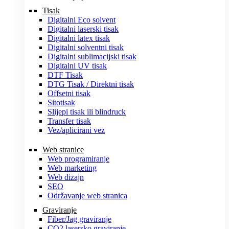
Tisak
Digitalni Eco solvent
Digitalni laserski tisak
Digitalni latex tisak
Digitalni solventni tisak
Digitalni sublimacijski tisak
Digitalni UV tisak
DTF Tisak
DTG Tisak / Direktni tisak
Offsetni tisak
Sitotisak
Slijepi tisak ili blindruck
Transfer tisak
Vez/aplicirani vez
Web stranice
Web programiranje
Web marketing
Web dizajn
SEO
Održavanje web stranica
Graviranje
Fiber/Jag graviranje
CO2 lasersko graviranje