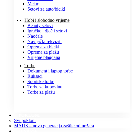
Metar
Setovi za auto/bicikl
Hobi i slobodno vrijeme
Beauty setovi
Igračke i dječji setovi
Naočale
Navijački rekviziti
Oprema za bicikl
Oprema za plažu
Vrijeme blagdana
Torbe
Dokument i laptop torbe
Ruksaci
Sportske torbe
Torbe za kupovinu
Torbe za plažu
POKLONI
Svi pokloni
MAUS – nova generacija zaštite od požara
O NAMA