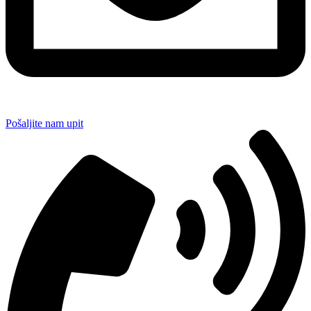
Pošaljite nam upit