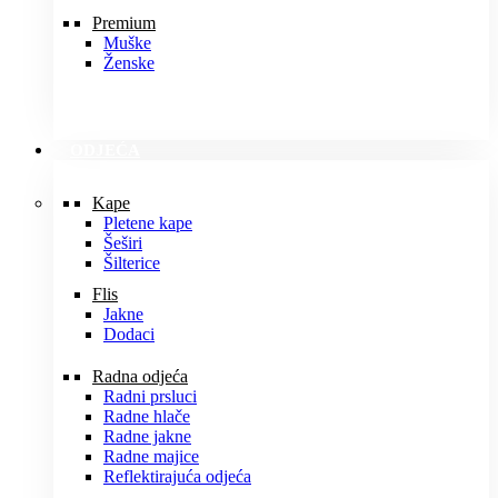
Premium
Muške
Ženske
ODJEĆA
Kape
Pletene kape
Šeširi
Šilterice
Flis
Jakne
Dodaci
Radna odjeća
Radni prsluci
Radne hlače
Radne jakne
Radne majice
Reflektirajuća odjeća