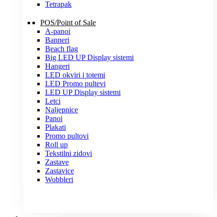
Tetrapak
POS/Point of Sale
A-panoi
Banneri
Beach flag
Big LED UP Display sistemi
Hangeri
LED okviri i totemi
LED Promo pultevi
LED UP Display sistemi
Letci
Naljepnice
Panoi
Plakati
Promo pultovi
Roll up
Tekstilni zidovi
Zastave
Zastavice
Wobbleri