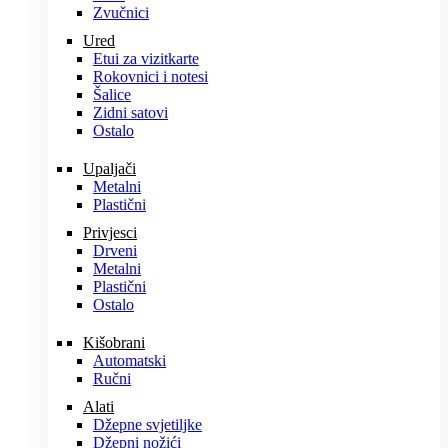
Zvučnici
Ured
Etui za vizitkarte
Rokovnici i notesi
Šalice
Zidni satovi
Ostalo
Upaljači
Metalni
Plastični
Privjesci
Drveni
Metalni
Plastični
Ostalo
Kišobrani
Automatski
Ručni
Alati
Džepne svjetiljke
Džepni nožići