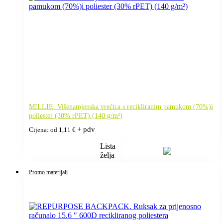
MILLIE. Višenamjenska vrećica s recikliranim pamukom (70%)i
poliester (30% rPET) (140 g/m²)
+ pdv
Cijena: od
1,11
€
Lista
želja
Promo materijali