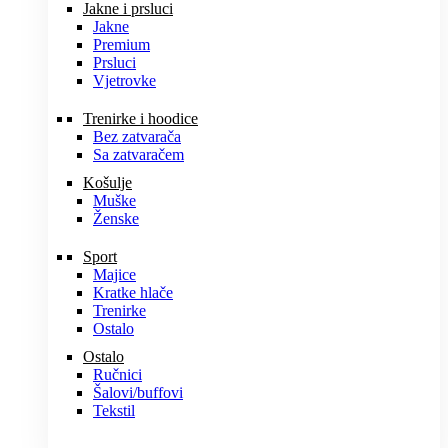
Jakne i prsluci
Jakne
Premium
Prsluci
Vjetrovke
Trenirke i hoodice
Bez zatvarača
Sa zatvaračem
Košulje
Muške
Ženske
Sport
Majice
Kratke hlače
Trenirke
Ostalo
Ostalo
Ručnici
Šalovi/buffovi
Tekstil