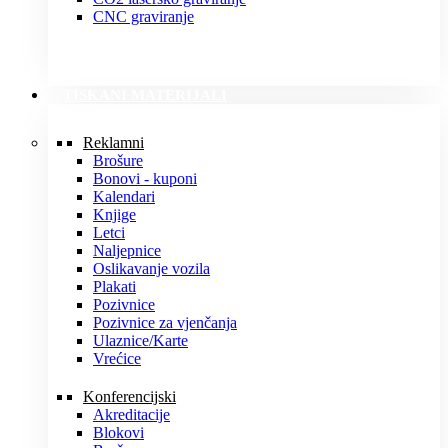
CNC graviranje
TISKANI MATERIJALI
Reklamni
Brošure
Bonovi - kuponi
Kalendari
Knjige
Letci
Naljepnice
Oslikavanje vozila
Plakati
Pozivnice
Pozivnice za vjenčanja
Ulaznice/Karte
Vrećice
Konferencijski
Akreditacije
Blokovi