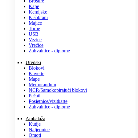
Brošure
Kape
Kemijske
Kišobrani
Majice
Torbe
USB
Vezice
Vrećice
Zahvalnice - diplome
Uredski
Blokovi
Kuverte
Mape
Memorandum
NCR/Samokopirajući blokovi
Pečati
Posjetnice/vizitkarte
Zahvalnice - diplome
Ambalaža
Kutije
Naljepnice
Omoti