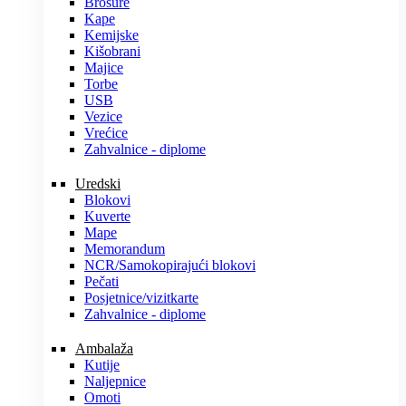
Brošure
Kape
Kemijske
Kišobrani
Majice
Torbe
USB
Vezice
Vrećice
Zahvalnice - diplome
Uredski
Blokovi
Kuverte
Mape
Memorandum
NCR/Samokopirajući blokovi
Pečati
Posjetnice/vizitkarte
Zahvalnice - diplome
Ambalaža
Kutije
Naljepnice
Omoti