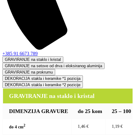
+385 91 6673 789
GRAVIRANJE na staklo i kristal
GRAVIRANJE na setove od drva i eloksiranog aluminija
GRAVIRANJE na prokrumu
DEKORACIJA stakla i keramike *1 pozicija
DEKORACIJA stakla i keramike *2 pozicije
GRAVIRANJE na staklo i kristal
DIMENZIJA GRAVURE
do 25 kom
25 – 100
2
1,46 €
1,19 €
do 4 c
m