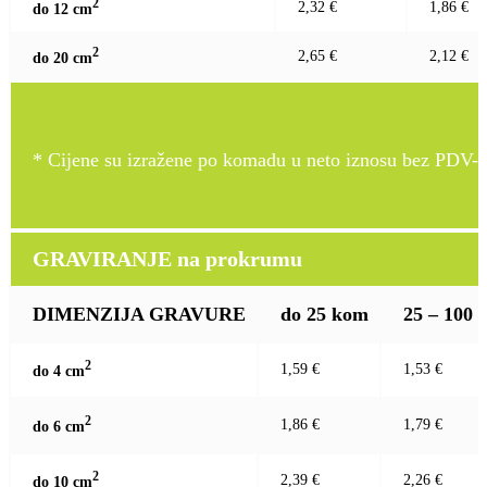
2
2,32 €
1,86 €
do 12 c
m
2
2,65 €
2,12 €
do 20 c
m
* Cijene su izražene po komadu u neto iznosu bez PDV-a
GRAVIRANJE na prokrumu
DIMENZIJA GRAVURE
do 25 kom
25 – 100
2
1,59 €
1,53 €
do 4 c
m
2
1,86 €
1,79 €
do 6 c
m
2
2,39 €
2,26 €
do 10 c
m