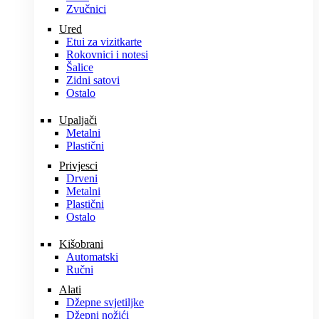
Zvučnici
Ured
Etui za vizitkarte
Rokovnici i notesi
Šalice
Zidni satovi
Ostalo
Upaljači
Metalni
Plastični
Privjesci
Drveni
Metalni
Plastični
Ostalo
Kišobrani
Automatski
Ručni
Alati
Džepne svjetiljke
Džepni nožići