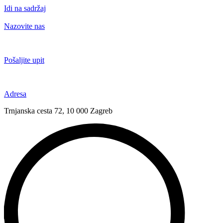
Idi na sadržaj
Nazovite nas
+385 91 6673 789
Pošaljite upit
novival@novival.hr
Adresa
Trnjanska cesta 72, 10 000 Zagreb