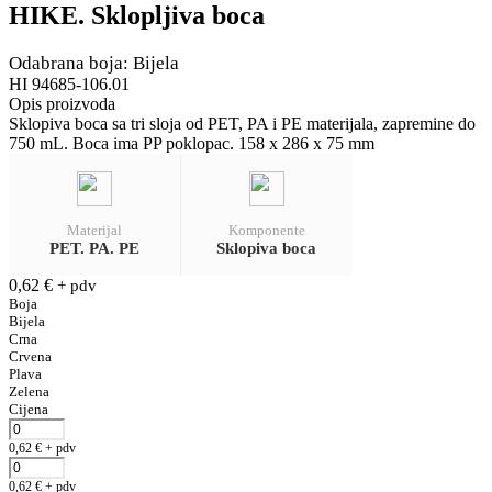
HIKE. Sklopljiva boca
Odabrana boja: Bijela
HI 94685-106.01
Opis proizvoda
Sklopiva boca sa tri sloja od PET, PA i PE materijala, zapremine do
750 mL. Boca ima PP poklopac. 158 x 286 x 75 mm
Materijal
Komponente
PET. PA. PE
Sklopiva boca
0,62
€
+ pdv
Boja
Bijela
Crna
Crvena
Plava
Zelena
Cijena
0,62
€
+ pdv
0,62
€
+ pdv