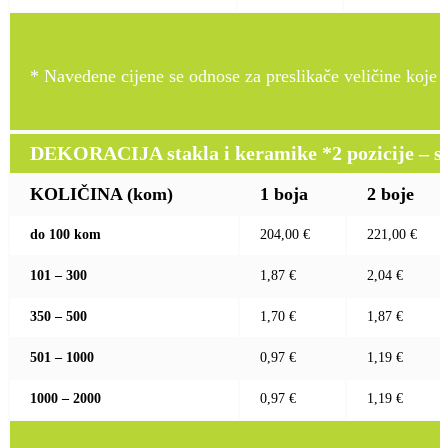
* Navedene cijene se odnose za preslikače veličine koje pr
DEKORACIJA stakla i keramike *2 pozicije – sito 
KOLIČINA (kom)
1 boja
2 boje
do 100 kom
204,00 €
221,00 €
101 – 300
1,87 €
2,04 €
350 – 500
1,70 €
1,87 €
501 – 1000
0,97 €
1,19 €
1000 – 2000
0,97 €
1,19 €