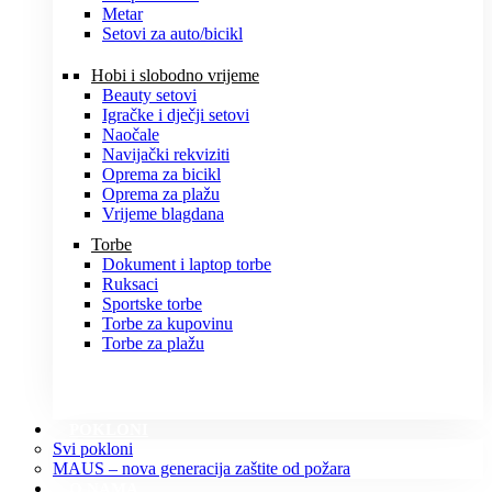
Metar
Setovi za auto/bicikl
Hobi i slobodno vrijeme
Beauty setovi
Igračke i dječji setovi
Naočale
Navijački rekviziti
Oprema za bicikl
Oprema za plažu
Vrijeme blagdana
Torbe
Dokument i laptop torbe
Ruksaci
Sportske torbe
Torbe za kupovinu
Torbe za plažu
POKLONI
Svi pokloni
MAUS – nova generacija zaštite od požara
O NAMA