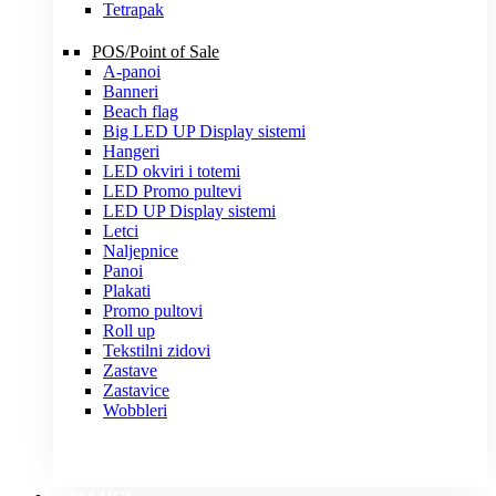
Tetrapak
POS/Point of Sale
A-panoi
Banneri
Beach flag
Big LED UP Display sistemi
Hangeri
LED okviri i totemi
LED Promo pultevi
LED UP Display sistemi
Letci
Naljepnice
Panoi
Plakati
Promo pultovi
Roll up
Tekstilni zidovi
Zastave
Zastavice
Wobbleri