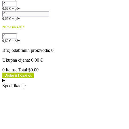
0,62
€
+ pdv
0,62
€
+ pdv
Nema na zalihi
0,62
€
+ pdv
Broj odabranih proizvoda
:
0
Ukupna cijena
:
0,00
€
0 Items, Total $0.00
Dodaj u košaricu
Specifikacije