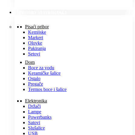
PROMO MATERIJALI
Pisaći pribor
Kemijske
Markeri
Olovke
Pakiranja
Setovi
Dom
Boce za vodu
Keramičke šalice
Ostalo
Pregače
Termos boce i šalice
Elektronika
Držači
Lampe
Powerbanks
Satovi
Slušalice
USB