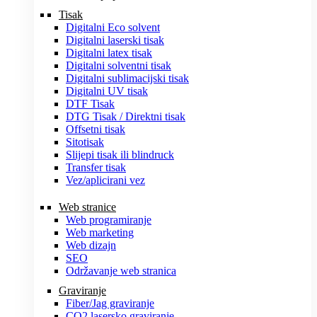
Tisak
Digitalni Eco solvent
Digitalni laserski tisak
Digitalni latex tisak
Digitalni solventni tisak
Digitalni sublimacijski tisak
Digitalni UV tisak
DTF Tisak
DTG Tisak / Direktni tisak
Offsetni tisak
Sitotisak
Slijepi tisak ili blindruck
Transfer tisak
Vez/aplicirani vez
Web stranice
Web programiranje
Web marketing
Web dizajn
SEO
Održavanje web stranica
Graviranje
Fiber/Jag graviranje
CO2 lasersko graviranje