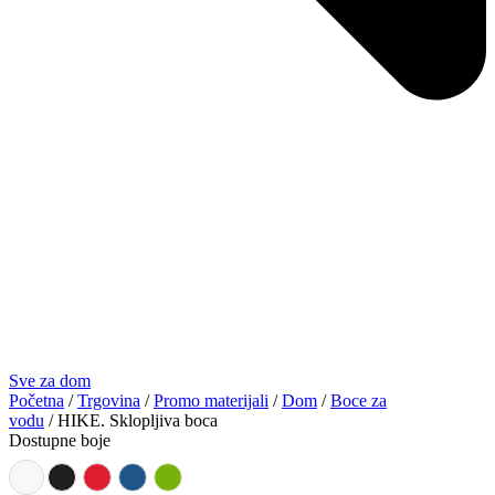
Sve za dom
Početna
/
Trgovina
/
Promo materijali
/
Dom
/
Boce za
vodu
/ HIKE. Sklopljiva boca
Dostupne boje