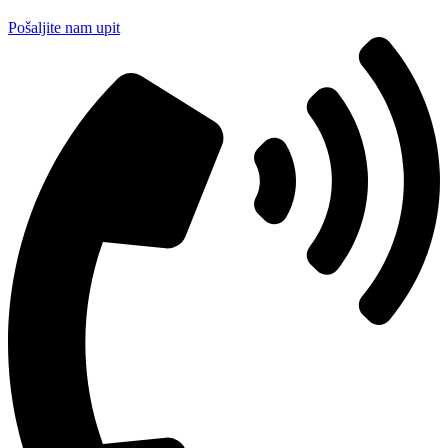
Pošaljite nam upit