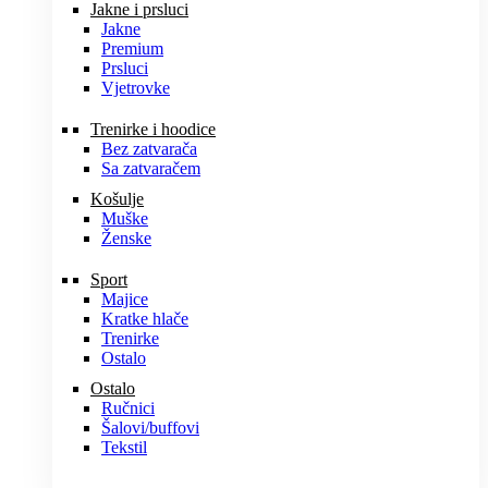
Jakne i prsluci
Jakne
Premium
Prsluci
Vjetrovke
Trenirke i hoodice
Bez zatvarača
Sa zatvaračem
Košulje
Muške
Ženske
Sport
Majice
Kratke hlače
Trenirke
Ostalo
Ostalo
Ručnici
Šalovi/buffovi
Tekstil