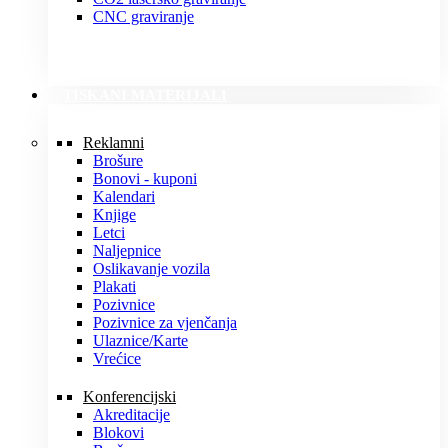
CNC graviranje
TISKANI MATERIJALI
Reklamni
Brošure
Bonovi - kuponi
Kalendari
Knjige
Letci
Naljepnice
Oslikavanje vozila
Plakati
Pozivnice
Pozivnice za vjenčanja
Ulaznice/Karte
Vrećice
Konferencijski
Akreditacije
Blokovi