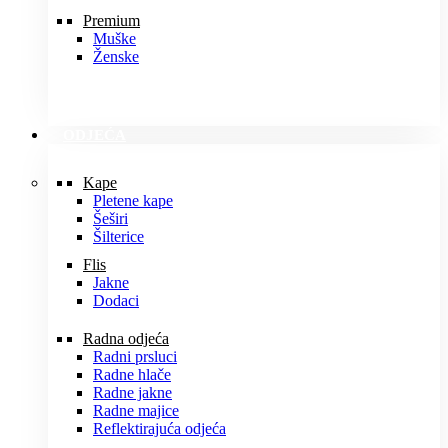
Premium
Muške
Ženske
ODJEĆA
Kape
Pletene kape
Šeširi
Šilterice
Flis
Jakne
Dodaci
Radna odjeća
Radni prsluci
Radne hlače
Radne jakne
Radne majice
Reflektirajuća odjeća