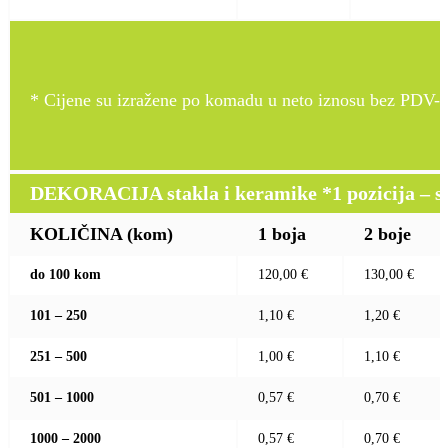
* Cijene su izražene po komadu u neto iznosu bez PDV-a
DEKORACIJA stakla i keramike *1 pozicija – sito
KOLIČINA (kom)
1 boja
2 boje
do 100 kom
120,00 €
130,00 €
101 – 250
1,10 €
1,20 €
251 – 500
1,00 €
1,10 €
501 – 1000
0,57 €
0,70 €
1000 – 2000
0,57 €
0,70 €