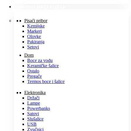
PROMO MATERIJALI
Pisaći pribor
Kemijske
Markeri
Olovke
Pakiranja
Setovi
Dom
Boce za vodu
Keramičke šalice
Ostalo
Pregače
Termos boce i šalice
Elektronika
Držači
Lampe
Powerbanks
Satovi
Slušalice
USB
Zvučnici