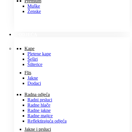
Premium
Muške
Ženske
ODJEĆA
Kape
Pletene kape
Šeširi
Šilterice
Flis
Jakne
Dodaci
Radna odjeća
Radni prsluci
Radne hlače
Radne jakne
Radne majice
Reflektirajuća odjeća
Jakne i prsluci