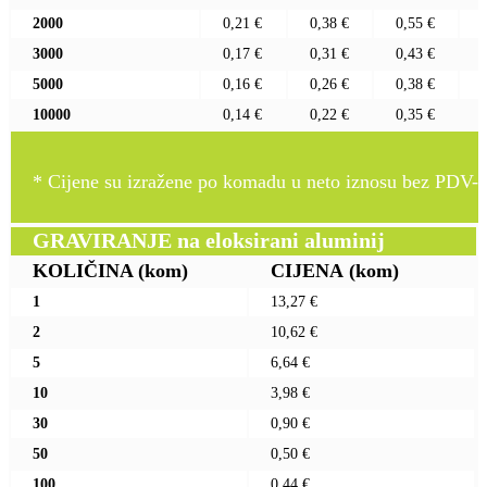
2000
0,21 €
0,38 €
0,55 €
3000
0,17 €
0,31 €
0,43 €
5000
0,16 €
0,26 €
0,38 €
10000
0,14 €
0,22 €
0,35 €
* Cijene su izražene po komadu u neto iznosu bez PDV-a
GRAVIRANJE na eloksirani aluminij
KOLIČINA
(kom)
CIJENA
(kom)
1
13,27 €
2
10,62 €
5
6,64 €
10
3,98 €
30
0,90 €
50
0,50 €
100
0,44 €