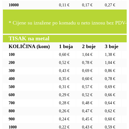
10000
0,11 €
0,17 €
0,27 €
* Cijene su izražene po komadu u neto iznosu bez PDV-a
TISAK na metal
KOLIČINA
(kom)
1 boja
2 boje
3 boje
100
0,60 €
1,04 €
1,38 €
200
0,52 €
0,78 €
1,04 €
300
0,43 €
0,69 €
0,86 €
400
0,35 €
0,60 €
0,78 €
500
0,31 €
0,57 €
0,69 €
600
0,29 €
0,52 €
0,66 €
700
0,28 €
0,48 €
0,64 €
800
0,26 €
0,47 €
0,62 €
900
0,24 €
0,45 €
0,60 €
1000
0,22 €
0,43 €
0,59 €