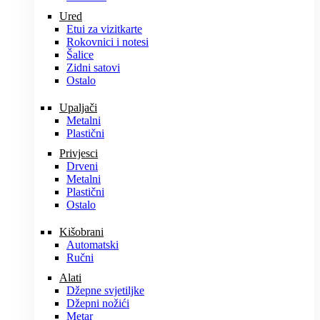
Ured
Etui za vizitkarte
Rokovnici i notesi
Šalice
Zidni satovi
Ostalo
Upaljači
Metalni
Plastični
Privjesci
Drveni
Metalni
Plastični
Ostalo
Kišobrani
Automatski
Ručni
Alati
Džepne svjetiljke
Džepni nožići
Metar