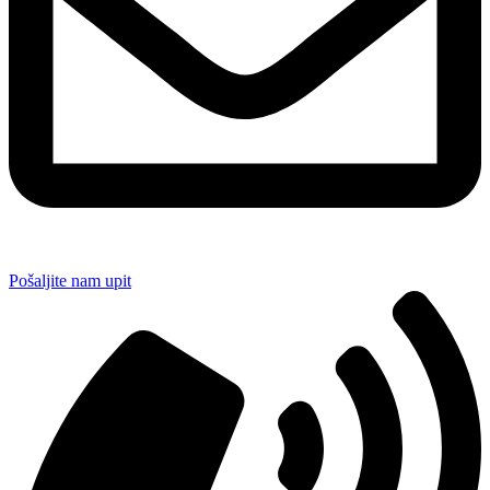
Pošaljite nam upit