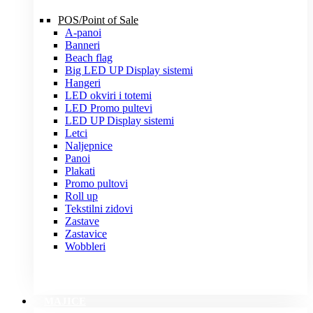
POS/Point of Sale
A-panoi
Banneri
Beach flag
Big LED UP Display sistemi
Hangeri
LED okviri i totemi
LED Promo pultevi
LED UP Display sistemi
Letci
Naljepnice
Panoi
Plakati
Promo pultovi
Roll up
Tekstilni zidovi
Zastave
Zastavice
Wobbleri
MAJICE