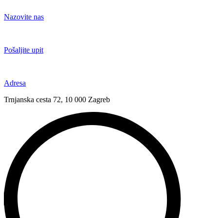
Idi
na
Nazovite nas
sadržaj
+385 91 6673 789
Pošaljite upit
novival@novival.hr
Adresa
Trnjanska cesta 72, 10 000 Zagreb