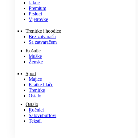
Jakne
Premium
Prsluci
Vjetrovke
Trenirke i hoodice
Bez zatvarača
Sa zatvaračem
Košulje
Muške
Ženske
Sport
Majice
Kratke hlače
Trenirke
Ostalo
Ostalo
Ručnici
Šalovi/buffovi
Tekstil