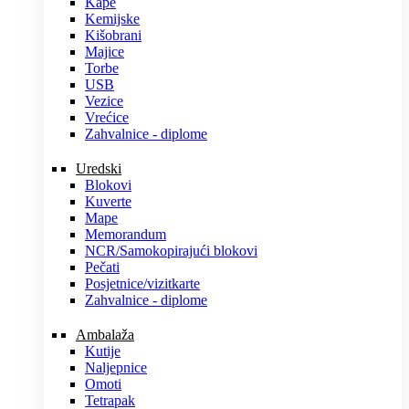
Kape
Kemijske
Kišobrani
Majice
Torbe
USB
Vezice
Vrećice
Zahvalnice - diplome
Uredski
Blokovi
Kuverte
Mape
Memorandum
NCR/Samokopirajući blokovi
Pečati
Posjetnice/vizitkarte
Zahvalnice - diplome
Ambalaža
Kutije
Naljepnice
Omoti
Tetrapak