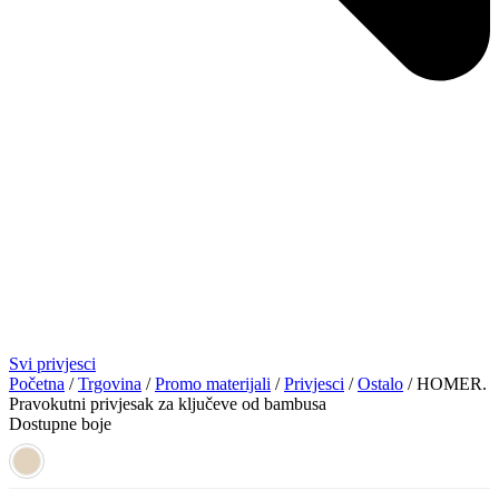
Svi privjesci
Početna
/
Trgovina
/
Promo materijali
/
Privjesci
/
Ostalo
/ HOMER.
Pravokutni privjesak za ključeve od bambusa
Dostupne boje