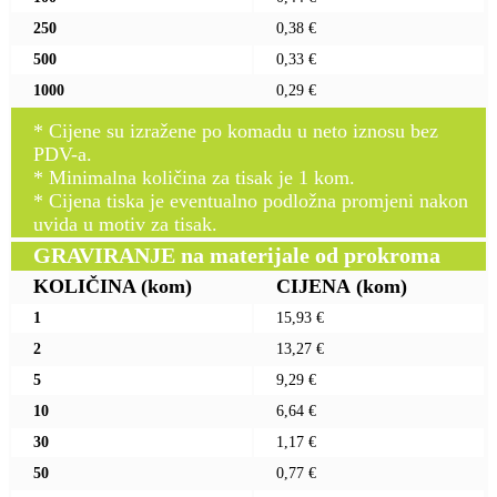
250
0,38 €
500
0,33 €
1000
0,29 €
* Cijene su izražene po komadu u neto iznosu bez
PDV-a.
* Minimalna količina za tisak je 1 kom.
* Cijena tiska je eventualno podložna promjeni nakon
uvida u motiv za tisak.
GRAVIRANJE na materijale od prokroma
KOLIČINA
(kom)
CIJENA
(kom)
1
15,93 €
2
13,27 €
5
9,29 €
10
6,64 €
30
1,17 €
50
0,77 €