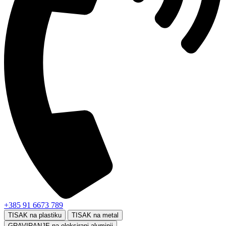
+385 91 6673 789
TISAK na plastiku
TISAK na metal
GRAVIRANJE na eloksirani aluminij