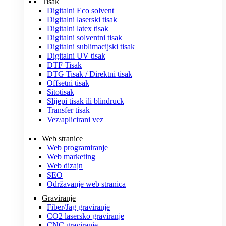
Tisak
Digitalni Eco solvent
Digitalni laserski tisak
Digitalni latex tisak
Digitalni solventni tisak
Digitalni sublimacijski tisak
Digitalni UV tisak
DTF Tisak
DTG Tisak / Direktni tisak
Offsetni tisak
Sitotisak
Slijepi tisak ili blindruck
Transfer tisak
Vez/aplicirani vez
Web stranice
Web programiranje
Web marketing
Web dizajn
SEO
Održavanje web stranica
Graviranje
Fiber/Jag graviranje
CO2 lasersko graviranje
CNC graviranje