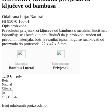
ključeve od bambusa
Odabrana boja: Natural
HI 95070-160.01
Opis proizvoda
Pravokutni privjesak za ključeve od bambusa s metalnim kućištem.
Isporučuje se s kraft kutijom. Budući da je proizvod izrađen od
prirodnih materijala, boja te rezultat ispisa mogu se razlikovati od
proizvoda do proizvoda. 22 x 47 x 5 mm
Materijal
Komponente
Bambus i metal
Privjesak
1,19
€
+ pdv
Boja
Natural
Cijena
1,19
€
+ pdv
Broj odabranih proizvoda
:
0