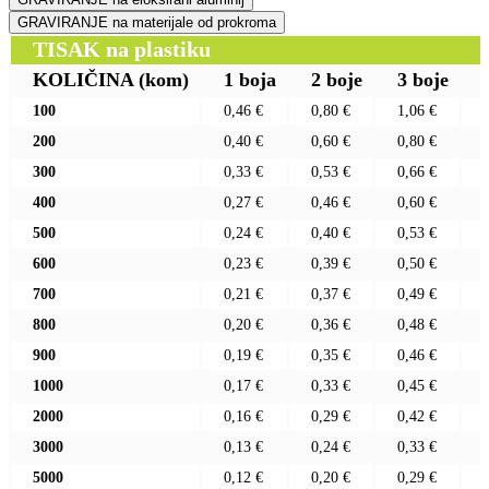
GRAVIRANJE na materijale od prokroma
TISAK na plastiku
KOLIČINA
(kom)
1 boja
2 boje
3 boje
100
0,46 €
0,80 €
1,06 €
200
0,40 €
0,60 €
0,80 €
300
0,33 €
0,53 €
0,66 €
400
0,27 €
0,46 €
0,60 €
500
0,24 €
0,40 €
0,53 €
600
0,23 €
0,39 €
0,50 €
700
0,21 €
0,37 €
0,49 €
800
0,20 €
0,36 €
0,48 €
900
0,19 €
0,35 €
0,46 €
1000
0,17 €
0,33 €
0,45 €
2000
0,16 €
0,29 €
0,42 €
3000
0,13 €
0,24 €
0,33 €
5000
0,12 €
0,20 €
0,29 €