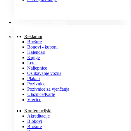
TISKANI MATERIJALI
Reklamni
Brošure
Bonovi - kuponi
Kalendari
Knjige
Letci
Naljepnice
Oslikavanje vozila
Plakati
Pozivnice
Pozivnice za vjenčanja
Ulaznice/Karte
Vrećice
Konferencijski
Akreditacije
Blokovi
Brošure