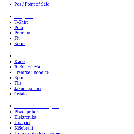
Pos / Point of Sale
Majice
T-Shirt
Polo
Premium
Fit
Sport
Odjeća
Kape
Radna odjeća
Trenirke i hoodice
Sport
Flis
Jakne i prsluci
Ostalo
Promo materijali
Pisaći pribor
Elektronika
Upaljači
Kišobrani
Hobi i slobodno vrijeme