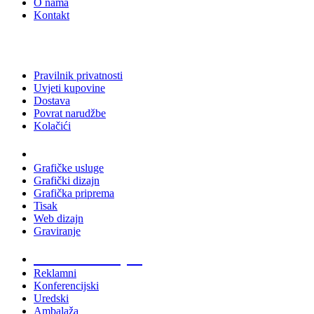
O nama
Kontakt
Pravilnik privatnosti
Uvjeti kupovine
Dostava
Povrat narudžbe
Kolačići
Usluge
Grafičke usluge
Grafički dizajn
Grafička priprema
Tisak
Web dizajn
Graviranje
Tiskani materijali
Reklamni
Konferencijski
Uredski
Ambalaža