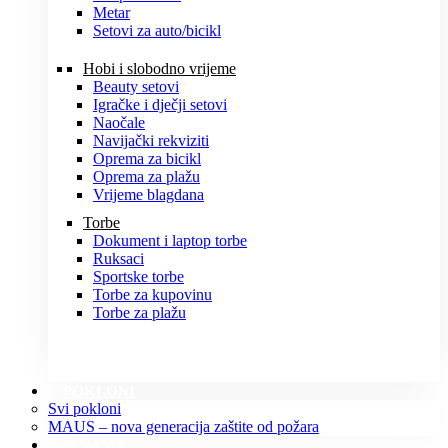
Metar
Setovi za auto/bicikl
Hobi i slobodno vrijeme
Beauty setovi
Igračke i dječji setovi
Naočale
Navijački rekviziti
Oprema za bicikl
Oprema za plažu
Vrijeme blagdana
Torbe
Dokument i laptop torbe
Ruksaci
Sportske torbe
Torbe za kupovinu
Torbe za plažu
POKLONI
Svi pokloni
MAUS – nova generacija zaštite od požara
O NAMA