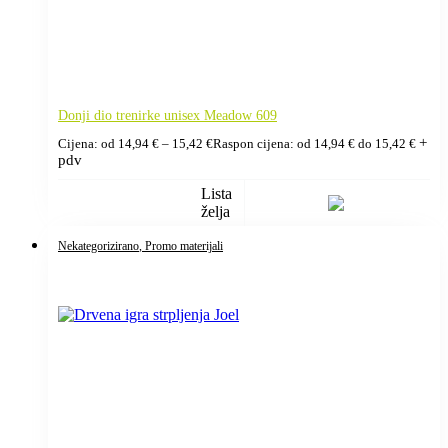
Donji dio trenirke unisex Meadow 609
+
Cijena: od
14,94
€
–
15,42
€
Raspon cijena: od 14,94 € do 15,42 €
pdv
Lista
želja
Nekategorizirano
, Promo materijali