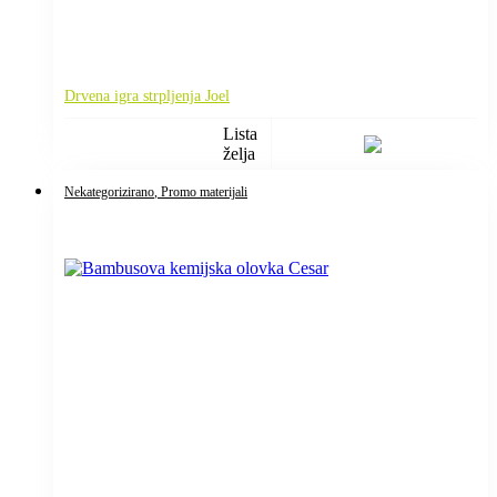
Drvena igra strpljenja Joel
Lista
želja
Nekategorizirano
, Promo materijali