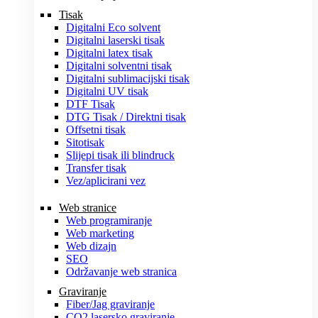
Tisak
Digitalni Eco solvent
Digitalni laserski tisak
Digitalni latex tisak
Digitalni solventni tisak
Digitalni sublimacijski tisak
Digitalni UV tisak
DTF Tisak
DTG Tisak / Direktni tisak
Offsetni tisak
Sitotisak
Slijepi tisak ili blindruck
Transfer tisak
Vez/aplicirani vez
Web stranice
Web programiranje
Web marketing
Web dizajn
SEO
Održavanje web stranica
Graviranje
Fiber/Jag graviranje
CO2 lasersko graviranje