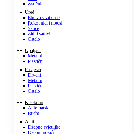
Zvučnici
Ured
Etui za vizitkarte
Rokovnici i notesi
Šalice
Zidni satovi
Ostalo
Upaljači
Metalni
Plastični
Privjesci
Drveni
Metalni
Plastični
Ostalo
Kišobrani
Automatski
Ručni
Alati
Džepne svjetiljke
Džepni nožići