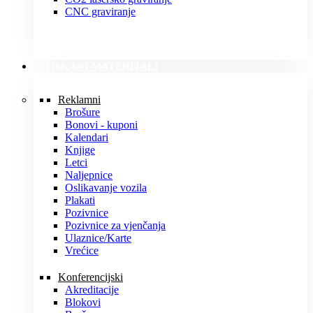
CNC graviranje
TISKANI MATERIJALI
Reklamni
Brošure
Bonovi - kuponi
Kalendari
Knjige
Letci
Naljepnice
Oslikavanje vozila
Plakati
Pozivnice
Pozivnice za vjenčanja
Ulaznice/Karte
Vrećice
Konferencijski
Akreditacije
Blokovi