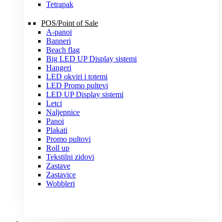
Tetrapak
POS/Point of Sale
A-panoi
Banneri
Beach flag
Big LED UP Display sistemi
Hangeri
LED okviri i totemi
LED Promo pultevi
LED UP Display sistemi
Letci
Naljepnice
Panoi
Plakati
Promo pultovi
Roll up
Tekstilni zidovi
Zastave
Zastavice
Wobbleri