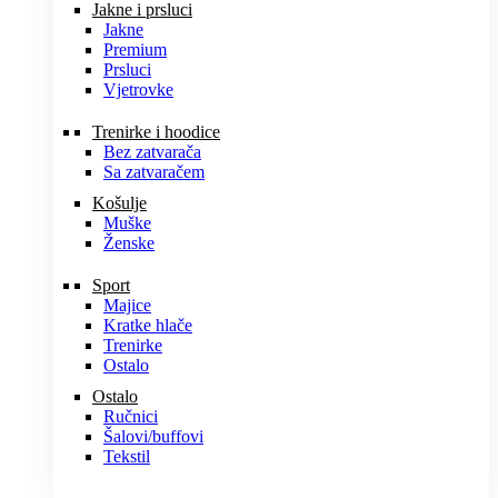
Jakne i prsluci
Jakne
Premium
Prsluci
Vjetrovke
Trenirke i hoodice
Bez zatvarača
Sa zatvaračem
Košulje
Muške
Ženske
Sport
Majice
Kratke hlače
Trenirke
Ostalo
Ostalo
Ručnici
Šalovi/buffovi
Tekstil