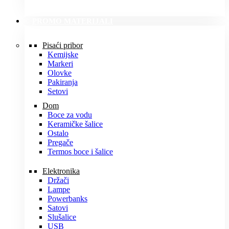
PROMO MATERIJALI
Pisaći pribor
Kemijske
Markeri
Olovke
Pakiranja
Setovi
Dom
Boce za vodu
Keramičke šalice
Ostalo
Pregače
Termos boce i šalice
Elektronika
Držači
Lampe
Powerbanks
Satovi
Slušalice
USB