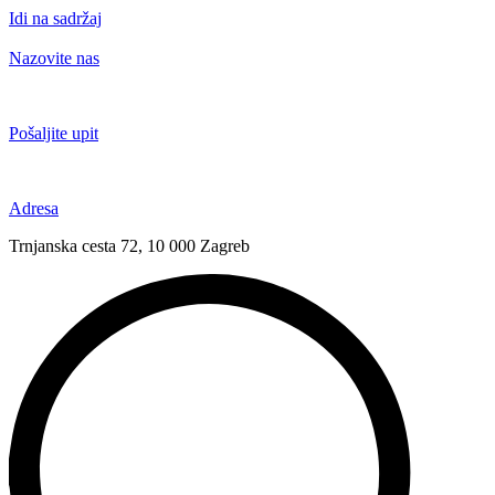
Idi na sadržaj
Nazovite nas
+385 91 6673 789
Pošaljite upit
novival@novival.hr
Adresa
Trnjanska cesta 72, 10 000 Zagreb