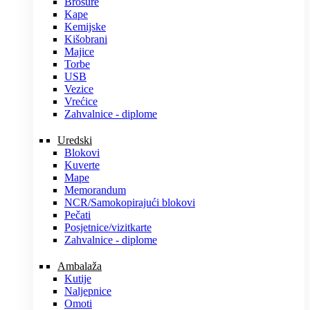
Brošure
Kape
Kemijske
Kišobrani
Majice
Torbe
USB
Vezice
Vrećice
Zahvalnice - diplome
Uredski
Blokovi
Kuverte
Mape
Memorandum
NCR/Samokopirajući blokovi
Pečati
Posjetnice/vizitkarte
Zahvalnice - diplome
Ambalaža
Kutije
Naljepnice
Omoti