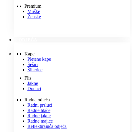
Premium
Muške
Ženske
ODJEĆA
Kape
Pletene kape
Šeširi
Šilterice
Flis
Jakne
Dodaci
Radna odjeća
Radni prsluci
Radne hlače
Radne jakne
Radne majice
Reflektirajuća odjeća