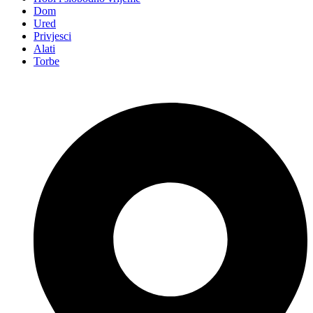
Dom
Ured
Privjesci
Alati
Torbe