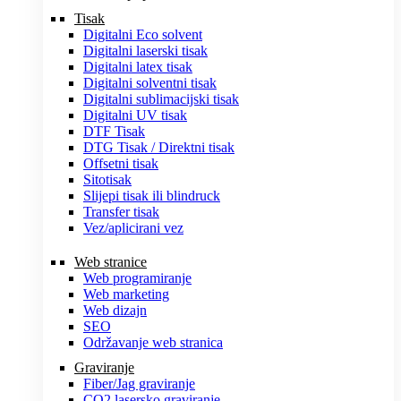
Tisak
Digitalni Eco solvent
Digitalni laserski tisak
Digitalni latex tisak
Digitalni solventni tisak
Digitalni sublimacijski tisak
Digitalni UV tisak
DTF Tisak
DTG Tisak / Direktni tisak
Offsetni tisak
Sitotisak
Slijepi tisak ili blindruck
Transfer tisak
Vez/aplicirani vez
Web stranice
Web programiranje
Web marketing
Web dizajn
SEO
Održavanje web stranica
Graviranje
Fiber/Jag graviranje
CO2 lasersko graviranje