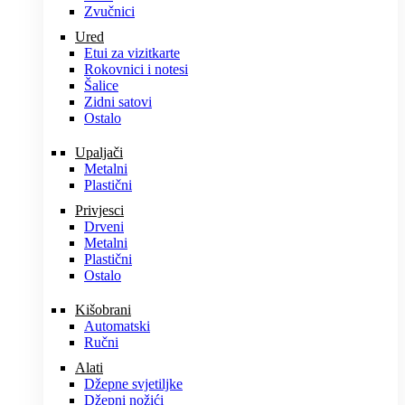
Zvučnici
Ured
Etui za vizitkarte
Rokovnici i notesi
Šalice
Zidni satovi
Ostalo
Upaljači
Metalni
Plastični
Privjesci
Drveni
Metalni
Plastični
Ostalo
Kišobrani
Automatski
Ručni
Alati
Džepne svjetiljke
Džepni nožići