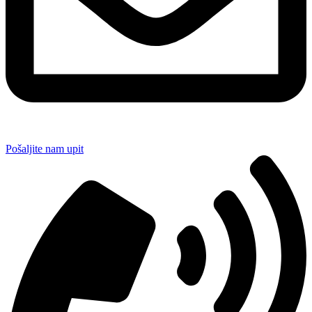
Pošaljite nam upit