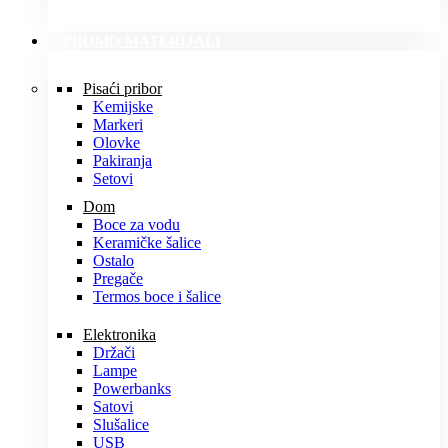
PROMO MATERIJALI
Pisaći pribor
Kemijske
Markeri
Olovke
Pakiranja
Setovi
Dom
Boce za vodu
Keramičke šalice
Ostalo
Pregače
Termos boce i šalice
Elektronika
Držači
Lampe
Powerbanks
Satovi
Slušalice
USB