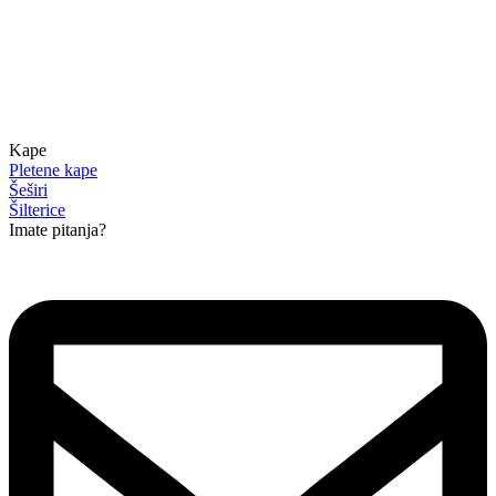
Kape
Pletene kape
Šeširi
Šilterice
Imate pitanja?