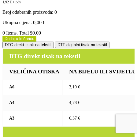
1,92
€
+ pdv
Broj odabranih proizvoda
:
0
Ukupna cijena
:
0,00
€
0 Items, Total $0.00
Dodaj u košaricu
DTG direkt tisak na tekstil
DTF digitalni tisak na tekstil
DTG direkt tisak na tekstil
VELIČINA OTISKA
NA BIJELU ILI SVIJETLU (b
A6
3,19 €
A4
4,78 €
A3
6,37 €