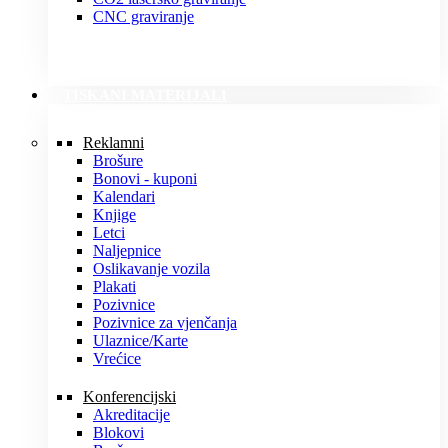
CNC graviranje
TISKANI MATERIJALI
Reklamni
Brošure
Bonovi - kuponi
Kalendari
Knjige
Letci
Naljepnice
Oslikavanje vozila
Plakati
Pozivnice
Pozivnice za vjenčanja
Ulaznice/Karte
Vrećice
Konferencijski
Akreditacije
Blokovi