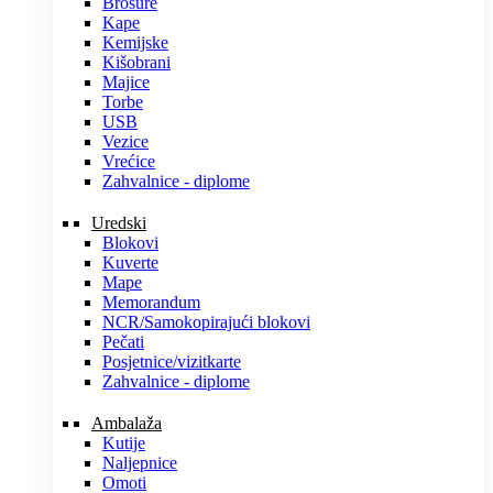
Brošure
Kape
Kemijske
Kišobrani
Majice
Torbe
USB
Vezice
Vrećice
Zahvalnice - diplome
Uredski
Blokovi
Kuverte
Mape
Memorandum
NCR/Samokopirajući blokovi
Pečati
Posjetnice/vizitkarte
Zahvalnice - diplome
Ambalaža
Kutije
Naljepnice
Omoti