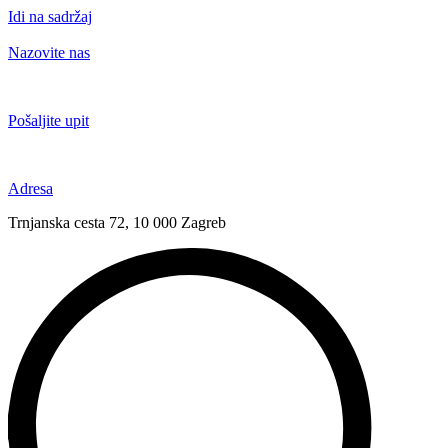
Idi na sadržaj
Nazovite nas
+385 91 6673 789
Pošaljite upit
novival@novival.hr
Adresa
Trnjanska cesta 72, 10 000 Zagreb