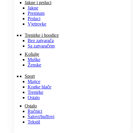
Jakne i prsluci
Jakne
Premium
Prsluci
Vjetrovke
Trenirke i hoodice
Bez zatvarača
Sa zatvaračem
Košulje
Muške
Ženske
Sport
Majice
Kratke hlače
Trenirke
Ostalo
Ostalo
Ručnici
Šalovi/buffovi
Tekstil