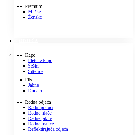
Premium
Muške
Ženske
ODJEĆA
Kape
Pletene kape
Šeširi
Šilterice
Flis
Jakne
Dodaci
Radna odjeća
Radni prsluci
Radne hlače
Radne jakne
Radne majice
Reflektirajuća odjeća