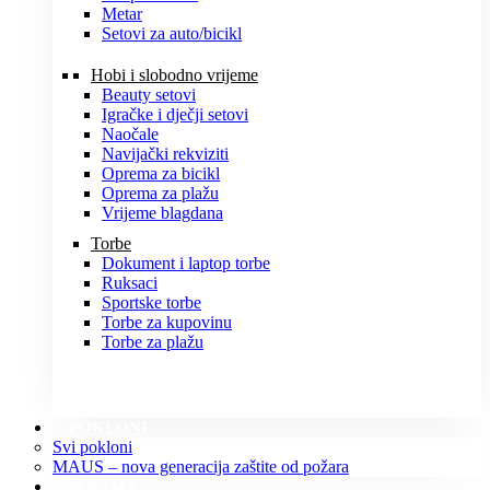
Metar
Setovi za auto/bicikl
Hobi i slobodno vrijeme
Beauty setovi
Igračke i dječji setovi
Naočale
Navijački rekviziti
Oprema za bicikl
Oprema za plažu
Vrijeme blagdana
Torbe
Dokument i laptop torbe
Ruksaci
Sportske torbe
Torbe za kupovinu
Torbe za plažu
POKLONI
Svi pokloni
MAUS – nova generacija zaštite od požara
O NAMA