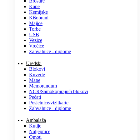
Brošure
Kape
Kemijske
Kišobrani
Majice
Torbe
USB
Vezice
Vrećice
Zahvalnice - diplome
Uredski
Blokovi
Kuverte
Mape
Memorandum
NCR/Samokopirajući blokovi
Pečati
Posjetnice/vizitkarte
Zahvalnice - diplome
Ambalaža
Kutije
Naljepnice
Omoti