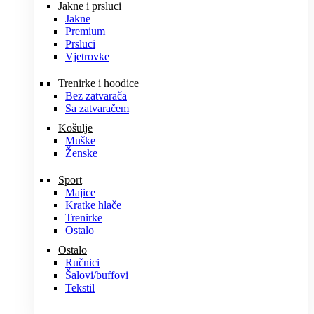
Jakne i prsluci
Jakne
Premium
Prsluci
Vjetrovke
Trenirke i hoodice
Bez zatvarača
Sa zatvaračem
Košulje
Muške
Ženske
Sport
Majice
Kratke hlače
Trenirke
Ostalo
Ostalo
Ručnici
Šalovi/buffovi
Tekstil