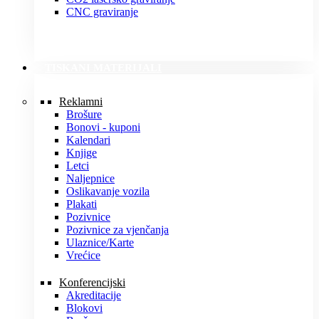
CNC graviranje
TISKANI MATERIJALI
Reklamni
Brošure
Bonovi - kuponi
Kalendari
Knjige
Letci
Naljepnice
Oslikavanje vozila
Plakati
Pozivnice
Pozivnice za vjenčanja
Ulaznice/Karte
Vrećice
Konferencijski
Akreditacije
Blokovi