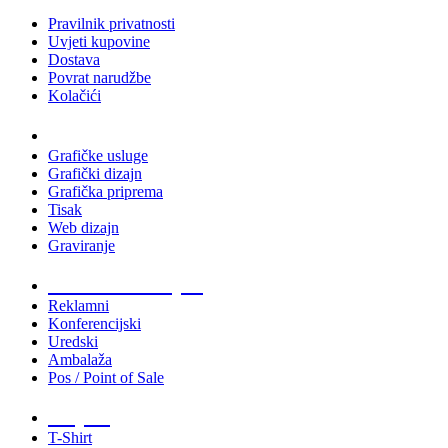
Pravilnik privatnosti
Uvjeti kupovine
Dostava
Povrat narudžbe
Kolačići
Usluge
Grafičke usluge
Grafički dizajn
Grafička priprema
Tisak
Web dizajn
Graviranje
Tiskani materijali
Reklamni
Konferencijski
Uredski
Ambalaža
Pos / Point of Sale
Majice
T-Shirt