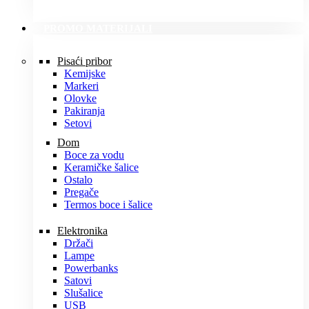
PROMO MATERIJALI
Pisaći pribor
Kemijske
Markeri
Olovke
Pakiranja
Setovi
Dom
Boce za vodu
Keramičke šalice
Ostalo
Pregače
Termos boce i šalice
Elektronika
Držači
Lampe
Powerbanks
Satovi
Slušalice
USB