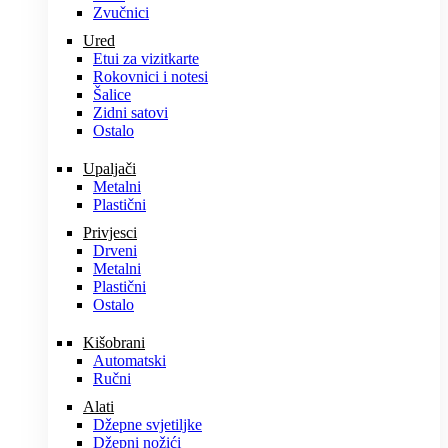
Zvučnici
Ured
Etui za vizitkarte
Rokovnici i notesi
Šalice
Zidni satovi
Ostalo
Upaljači
Metalni
Plastični
Privjesci
Drveni
Metalni
Plastični
Ostalo
Kišobrani
Automatski
Ručni
Alati
Džepne svjetiljke
Džepni nožići