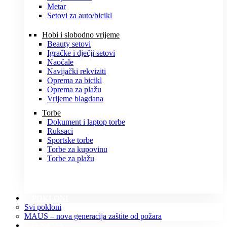
Metar
Setovi za auto/bicikl
Hobi i slobodno vrijeme
Beauty setovi
Igračke i dječji setovi
Naočale
Navijački rekviziti
Oprema za bicikl
Oprema za plažu
Vrijeme blagdana
Torbe
Dokument i laptop torbe
Ruksaci
Sportske torbe
Torbe za kupovinu
Torbe za plažu
POKLONI
Svi pokloni
MAUS – nova generacija zaštite od požara
O NAMA