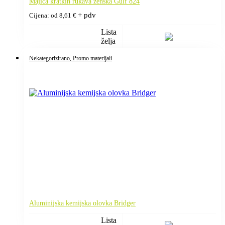
Majica kratkih rukava ženska Gulf 824
+ pdv
Cijena: od
8,61
€
Lista
želja
Nekategorizirano
, Promo materijali
Aluminijska kemijska olovka Bridger
Lista