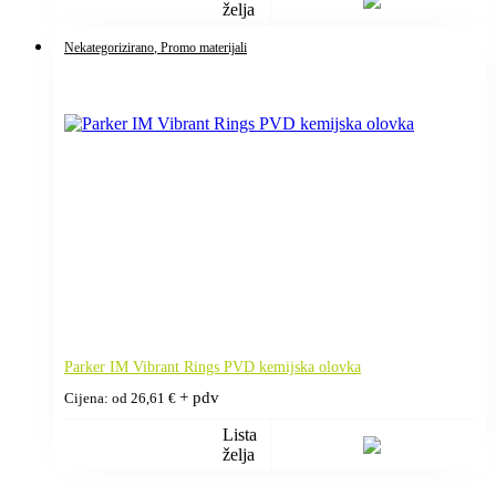
želja
Nekategorizirano
, Promo materijali
Parker IM Vibrant Rings PVD kemijska olovka
+ pdv
Cijena: od
26,61
€
Lista
želja