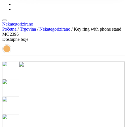
KONTAKT
KATALOZI
Nekategorizirano
Početna
/
Trgovina
/
Nekategorizirano
/ Key ring with phone stand
MO2395
Dostupne boje