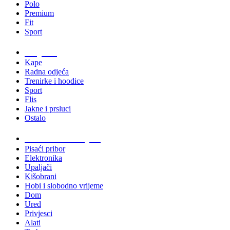
Polo
Premium
Fit
Sport
Odjeća
Kape
Radna odjeća
Trenirke i hoodice
Sport
Flis
Jakne i prsluci
Ostalo
Promo materijali
Pisaći pribor
Elektronika
Upaljači
Kišobrani
Hobi i slobodno vrijeme
Dom
Ured
Privjesci
Alati