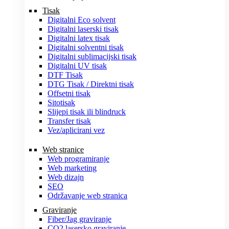
Tisak
Digitalni Eco solvent
Digitalni laserski tisak
Digitalni latex tisak
Digitalni solventni tisak
Digitalni sublimacijski tisak
Digitalni UV tisak
DTF Tisak
DTG Tisak / Direktni tisak
Offsetni tisak
Sitotisak
Slijepi tisak ili blindruck
Transfer tisak
Vez/aplicirani vez
Web stranice
Web programiranje
Web marketing
Web dizajn
SEO
Održavanje web stranica
Graviranje
Fiber/Jag graviranje
CO2 lasersko graviranje