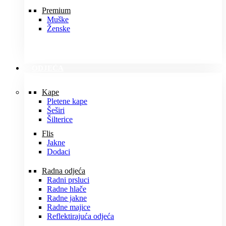
Premium
Muške
Ženske
ODJEĆA
Kape
Pletene kape
Šeširi
Šilterice
Flis
Jakne
Dodaci
Radna odjeća
Radni prsluci
Radne hlače
Radne jakne
Radne majice
Reflektirajuća odjeća