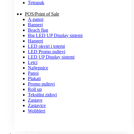
Tetrapak
POS/Point of Sale
A-panoi
Banneri
Beach flag
Big LED UP Display sistemi
Hangeri
LED okviri i totemi
LED Promo pultevi
LED UP Display sistemi
Letci
Naljepnice
Panoi
Plakati
Promo pultovi
Roll up
Tekstilni zidovi
Zastave
Zastavice
Wobbleri