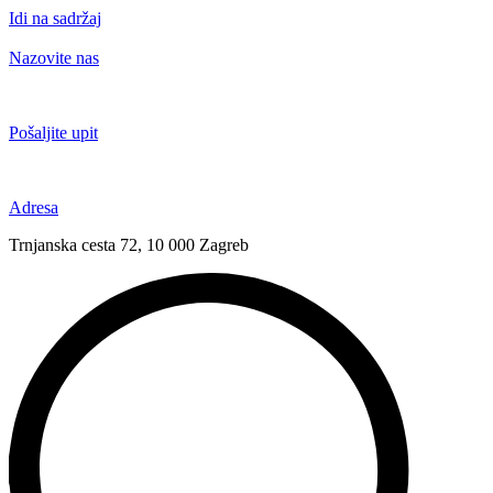
Idi na sadržaj
Nazovite nas
+385 91 6673 789
Pošaljite upit
novival@novival.hr
Adresa
Trnjanska cesta 72, 10 000 Zagreb