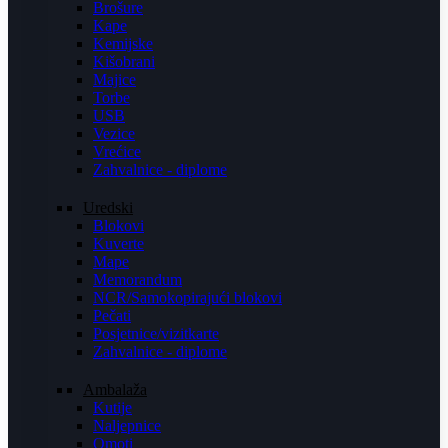
Brošure
Kape
Kemijske
Kišobrani
Majice
Torbe
USB
Vezice
Vrećice
Zahvalnice - diplome
Uredski
Blokovi
Kuverte
Mape
Memorandum
NCR/Samokopirajući blokovi
Pečati
Posjetnice/vizitkarte
Zahvalnice - diplome
Ambalaža
Kutije
Naljepnice
Omoti