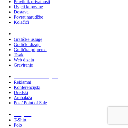
Pravilnik privatnosti
Uvjeti kupovine
Dostava
Povrat narudžbe
Kolačići
Usluge
Grafičke usluge
Grafički dizajn
Grafička priprema
Tisak
Web dizajn
Graviranje
Tiskani materijali
Reklamni
Konferencijski
Uredski
Ambalaža
Pos / Point of Sale
Majice
T-Shirt
Polo