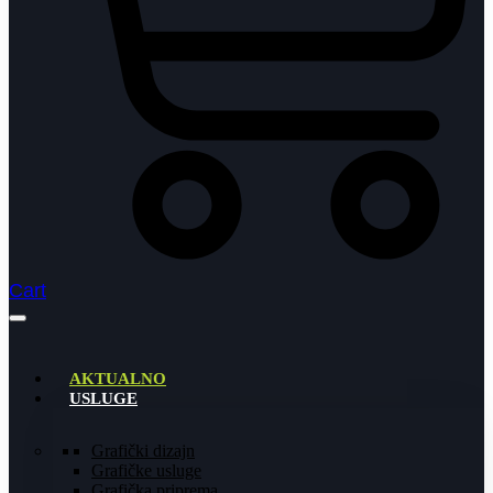
Cart
AKTUALNO
USLUGE
Grafički dizajn
Grafičke usluge
Grafička priprema