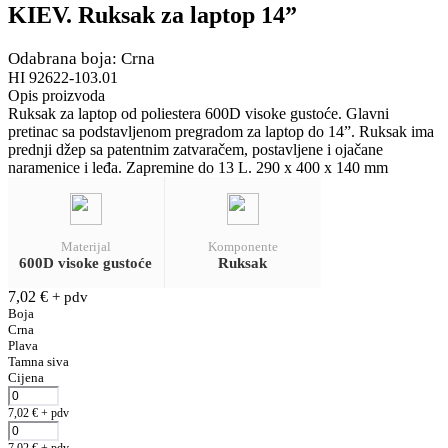
KIEV. Ruksak za laptop 14”
Odabrana boja: Crna
HI 92622-103.01
Opis proizvoda
Ruksak za laptop od poliestera 600D visoke gustoće. Glavni
pretinac sa podstavljenom pregradom za laptop do 14”. Ruksak ima
prednji džep sa patentnim zatvaračem, postavljene i ojačane
naramenice i leđa. Zapremine do 13 L. 290 x 400 x 140 mm
Materijal
Komponente
600D visoke gustoće
Ruksak
7,02
€
+ pdv
Boja
Crna
Plava
Tamna siva
Cijena
7,02
€
+ pdv
7,02
€
+ pdv