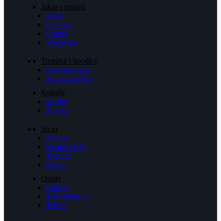
Jakne i prsluci
Jakne
Premium
Prsluci
Vjetrovke
Trenirke i hoodice
Bez zatvarača
Sa zatvaračem
Košulje
Muške
Ženske
Sport
Majice
Kratke hlače
Trenirke
Ostalo
Ostalo
Ručnici
Šalovi/buffovi
Tekstil