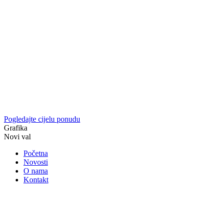
Pogledajte cijelu ponudu
Grafika
Novi val
Početna
Novosti
O nama
Kontakt