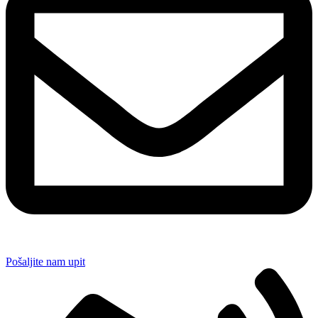
Pošaljite nam upit