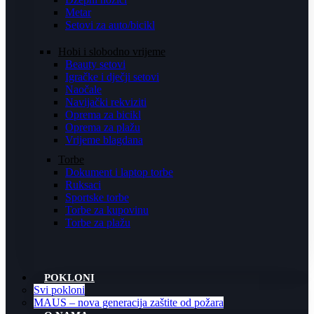
Metar
Setovi za auto/bicikl
Hobi i slobodno vrijeme
Beauty setovi
Igračke i dječji setovi
Naočale
Navijački rekviziti
Oprema za bicikl
Oprema za plažu
Vrijeme blagdana
Torbe
Dokument i laptop torbe
Ruksaci
Sportske torbe
Torbe za kupovinu
Torbe za plažu
POKLONI
Svi pokloni
MAUS – nova generacija zaštite od požara