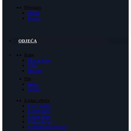
Premium
Muške
Ženske
ODJEĆA
Kape
Pletene kape
Šeširi
Šilterice
Flis
Jakne
Dodaci
Radna odjeća
Radni prsluci
Radne hlače
Radne jakne
Radne majice
Reflektirajuća odjeća