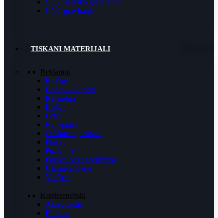
CO2 lasersko graviranje
CNC graviranje
TISKANI MATERIJALI
Reklamni
Brošure
Bonovi - kuponi
Kalendari
Knjige
Letci
Naljepnice
Oslikavanje vozila
Plakati
Pozivnice
Pozivnice za vjenčanja
Ulaznice/Karte
Vrećice
Konferencijski
Akreditacije
Blokovi