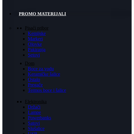
PROMO MATERIJALI
Pisaći pribor
Kemijske
Markeri
Olovke
Pakiranja
Setovi
Dom
Boce za vodu
Keramičke šalice
Ostalo
Pregače
Termos boce i šalice
Elektronika
Držači
Lampe
Powerbanks
Satovi
Slušalice
USB