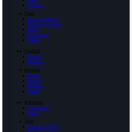
Zvučnici
Ured
Etui za vizitkarte
Rokovnici i notesi
Šalice
Zidni satovi
Ostalo
Upaljači
Metalni
Plastični
Privjesci
Drveni
Metalni
Plastični
Ostalo
Kišobrani
Automatski
Ručni
Alati
Džepne svjetiljke
Džepni nožići