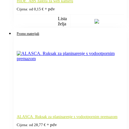
HIDE. ABS zaštita za web kameru
+ pdv
Cijena: od
0,15
€
Lista
želja
Promo materijali
ALASCA. Ruksak za planinarenje s vodootpornim premazom
+ pdv
Cijena: od
28,77
€