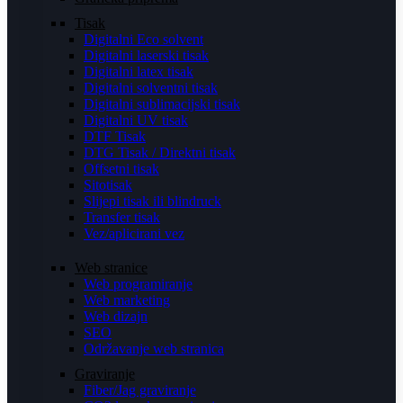
Tisak
Digitalni Eco solvent
Digitalni laserski tisak
Digitalni latex tisak
Digitalni solventni tisak
Digitalni sublimacijski tisak
Digitalni UV tisak
DTF Tisak
DTG Tisak / Direktni tisak
Offsetni tisak
Sitotisak
Slijepi tisak ili blindruck
Transfer tisak
Vez/aplicirani vez
Web stranice
Web programiranje
Web marketing
Web dizajn
SEO
Održavanje web stranica
Graviranje
Fiber/Jag graviranje