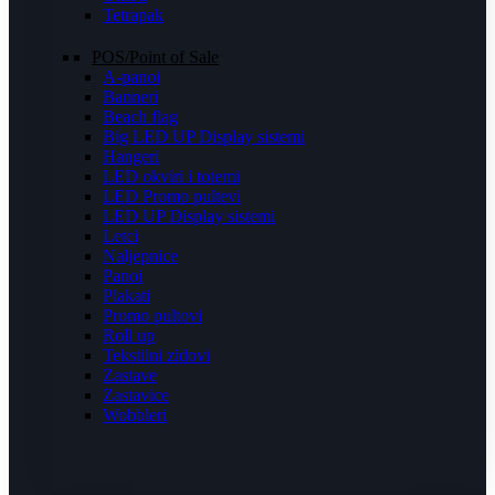
Tetrapak
POS/Point of Sale
A-panoi
Banneri
Beach flag
Big LED UP Display sistemi
Hangeri
LED okviri i totemi
LED Promo pultevi
LED UP Display sistemi
Letci
Naljepnice
Panoi
Plakati
Promo pultovi
Roll up
Tekstilni zidovi
Zastave
Zastavice
Wobbleri