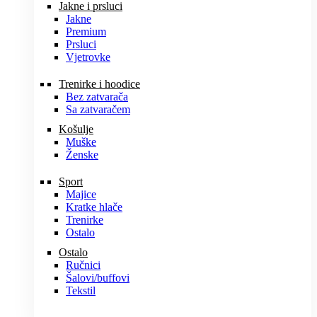
Jakne i prsluci
Jakne
Premium
Prsluci
Vjetrovke
Trenirke i hoodice
Bez zatvarača
Sa zatvaračem
Košulje
Muške
Ženske
Sport
Majice
Kratke hlače
Trenirke
Ostalo
Ostalo
Ručnici
Šalovi/buffovi
Tekstil