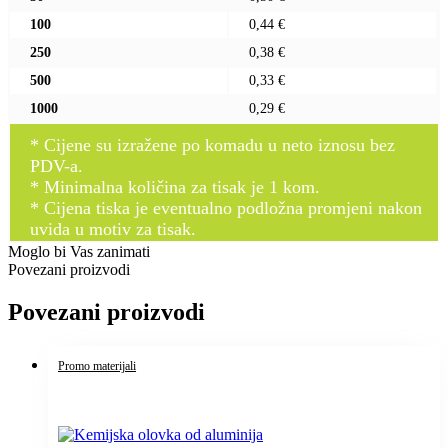
100
0,44 €
250
0,38 €
500
0,33 €
1000
0,29 €
* Cijene su izražene po komadu u neto iznosu bez
PDV-a.
* Minimalna količina za tisak je 1 kom.
* Cijena tiska je eventualno podložna promjeni nakon
uvida u motiv za tisak.
Moglo bi Vas zanimati
Povezani proizvodi
Povezani proizvodi
Promo materijali