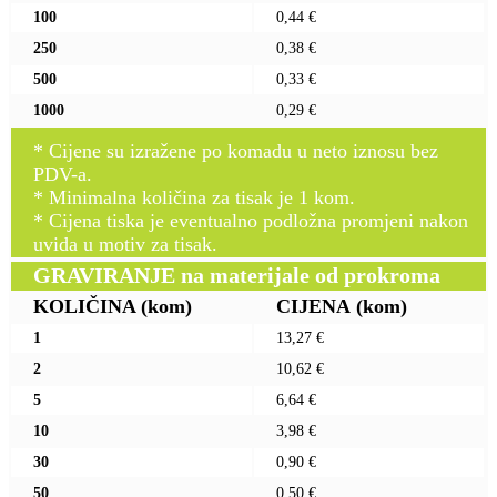
100
0,44 €
250
0,38 €
500
0,33 €
1000
0,29 €
* Cijene su izražene po komadu u neto iznosu bez
PDV-a.
* Minimalna količina za tisak je 1 kom.
* Cijena tiska je eventualno podložna promjeni nakon
uvida u motiv za tisak.
GRAVIRANJE na materijale od prokroma
KOLIČINA
(kom)
CIJENA
(kom)
1
13,27 €
2
10,62 €
5
6,64 €
10
3,98 €
30
0,90 €
50
0,50 €