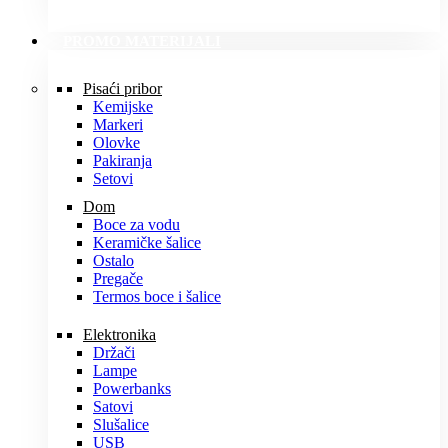
PROMO MATERIJALI
Pisaći pribor
Kemijske
Markeri
Olovke
Pakiranja
Setovi
Dom
Boce za vodu
Keramičke šalice
Ostalo
Pregače
Termos boce i šalice
Elektronika
Držači
Lampe
Powerbanks
Satovi
Slušalice
USB