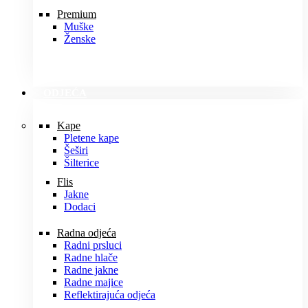
Premium
Muške
Ženske
ODJEĆA
Kape
Pletene kape
Šeširi
Šilterice
Flis
Jakne
Dodaci
Radna odjeća
Radni prsluci
Radne hlače
Radne jakne
Radne majice
Reflektirajuća odjeća