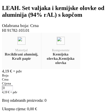
LEAH. Set valjaka i kemijske olovke od
aluminija (94% rAL) s kopčom
Odabrana boja: Crna
HI 91782-103.01
Materijal
Komponente
Reciklirani aluminij,
Kemijska
Kraft papir
olovka,Kemijska
olovka
4,19
€
+ pdv
Boja
Crna
Cijena
4,19
€
+ pdv
Broj odabranih proizvoda
:
0
Ukupna cijena
:
0,00
€