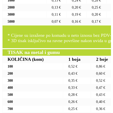
1000
0,15 €
0,24 €
0,28 €
2000
0,13 €
0,20 €
0,25 €
3000
0,11 €
0,19 €
0,20 €
5000
0,07 €
0,16 €
0,17 €
* Cijene su izražene po komadu u neto iznosu bez PDV-a
* 3D tisak isključivo na ravne površine nakon uvida u gr
TISAK na metal i gumu
KOLIČINA
(kom)
1 boja
2 boje
100
0,52 €
0,86 €
200
0,43 €
0,60 €
300
0,35 €
0,52 €
400
0,33 €
0,47 €
500
0,28 €
0,43 €
600
0,26 €
0,40 €
700
0,25 €
0,36 €