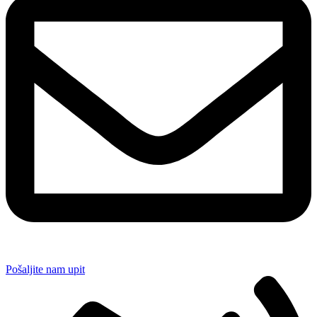
Pošaljite nam upit