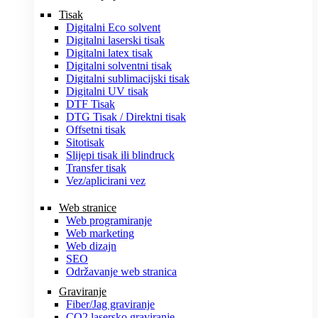
Tisak
Digitalni Eco solvent
Digitalni laserski tisak
Digitalni latex tisak
Digitalni solventni tisak
Digitalni sublimacijski tisak
Digitalni UV tisak
DTF Tisak
DTG Tisak / Direktni tisak
Offsetni tisak
Sitotisak
Slijepi tisak ili blindruck
Transfer tisak
Vez/aplicirani vez
Web stranice
Web programiranje
Web marketing
Web dizajn
SEO
Održavanje web stranica
Graviranje
Fiber/Jag graviranje
CO2 lasersko graviranje