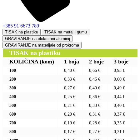
+385 91 6673 789
TISAK na plastiku
TISAK na metal i gumu
GRAVIRANJE na eloksirani aluminij
GRAVIRANJE na materijale od prokroma
TISAK na plastiku
KOLIČINA
(kom)
1 boja
2 boje
3 boje
100
0,40 €
0,66 €
0,93 €
200
0,33 €
0,46 €
0,60 €
300
0,27 €
0,40 €
0,49 €
400
0,25 €
0,36 €
0,44 €
500
0,21 €
0,33 €
0,40 €
600
0,20 €
0,31 €
0,37 €
700
0,19 €
0,28 €
0,35 €
800
0,17 €
0,27 €
0,31 €