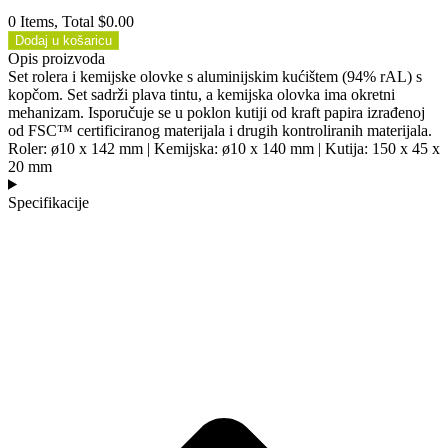
0 Items, Total $0.00
Dodaj u košaricu
Opis proizvoda
Set rolera i kemijske olovke s aluminijskim kućištem (94% rAL) s
kopčom. Set sadrži plava tintu, a kemijska olovka ima okretni
mehanizam. Isporučuje se u poklon kutiji od kraft papira izrađenoj
od FSC™ certificiranog materijala i drugih kontroliranih materijala.
Roler: ø10 x 142 mm | Kemijska: ø10 x 140 mm | Kutija: 150 x 45 x
20 mm
Specifikacije