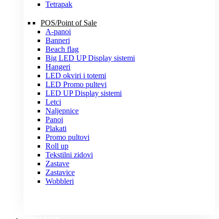
Tetrapak
POS/Point of Sale
A-panoi
Banneri
Beach flag
Big LED UP Display sistemi
Hangeri
LED okviri i totemi
LED Promo pultevi
LED UP Display sistemi
Letci
Naljepnice
Panoi
Plakati
Promo pultovi
Roll up
Tekstilni zidovi
Zastave
Zastavice
Wobbleri