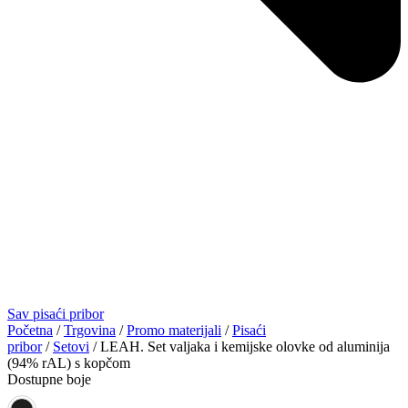
Sav pisaći pribor
Početna
/
Trgovina
/
Promo materijali
/
Pisaći
pribor
/
Setovi
/ LEAH. Set valjaka i kemijske olovke od aluminija
(94% rAL) s kopčom
Dostupne boje