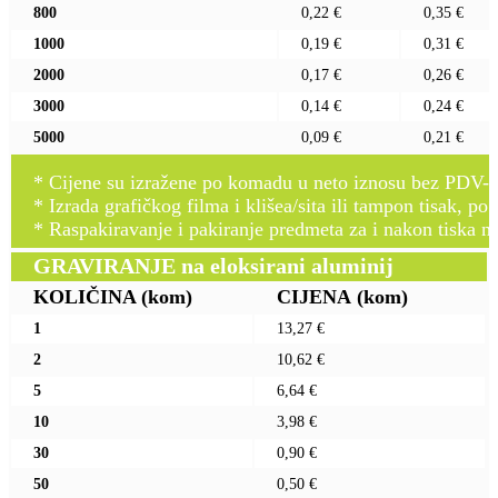
800
0,22 €
0,35 €
1000
0,19 €
0,31 €
2000
0,17 €
0,26 €
3000
0,14 €
0,24 €
5000
0,09 €
0,21 €
* Cijene su izražene po komadu u neto iznosu bez PDV-a
* Izrada grafičkog filma i klišea/sita ili tampon tisak, po 
* Raspakiravanje i pakiranje predmeta za i nakon tiska n
GRAVIRANJE na eloksirani aluminij
KOLIČINA
(kom)
CIJENA
(kom)
1
13,27 €
2
10,62 €
5
6,64 €
10
3,98 €
30
0,90 €
50
0,50 €