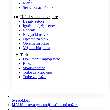
Metar
Setovi za auto/bicikl
Hobi i slobodno vrijeme
Beauty setovi
Igračke i dječji setovi
Naočale
Navijački rekviziti
Oprema za bicikl
Oprema za plažu
Vrijeme blagdana
Torbe
Dokument i laptop torbe
Ruksaci
Sportske torbe
Torbe za kupovinu
Torbe za plažu
POKLONI
Svi pokloni
MAUS – nova generacija zaštite od požara
O NAMA