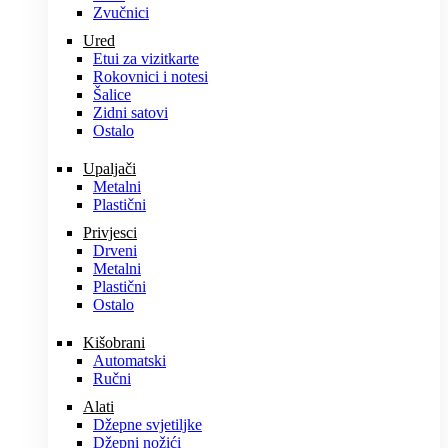
Zvučnici
Ured
Etui za vizitkarte
Rokovnici i notesi
Šalice
Zidni satovi
Ostalo
Upaljači
Metalni
Plastični
Privjesci
Drveni
Metalni
Plastični
Ostalo
Kišobrani
Automatski
Ručni
Alati
Džepne svjetiljke
Džepni nožići