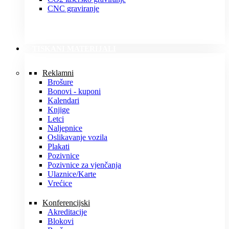
CNC graviranje
TISKANI MATERIJALI
Reklamni
Brošure
Bonovi - kuponi
Kalendari
Knjige
Letci
Naljepnice
Oslikavanje vozila
Plakati
Pozivnice
Pozivnice za vjenčanja
Ulaznice/Karte
Vrećice
Konferencijski
Akreditacije
Blokovi