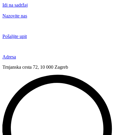
Idi na sadržaj
Nazovite nas
+385 91 6673 789
Pošaljite upit
novival@novival.hr
Adresa
Trnjanska cesta 72, 10 000 Zagreb