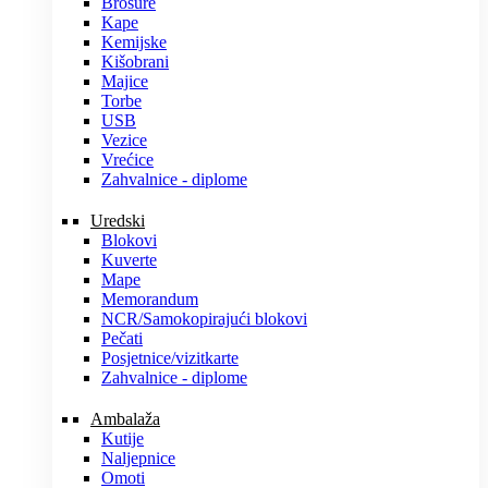
Brošure
Kape
Kemijske
Kišobrani
Majice
Torbe
USB
Vezice
Vrećice
Zahvalnice - diplome
Uredski
Blokovi
Kuverte
Mape
Memorandum
NCR/Samokopirajući blokovi
Pečati
Posjetnice/vizitkarte
Zahvalnice - diplome
Ambalaža
Kutije
Naljepnice
Omoti