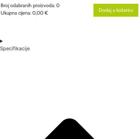
Broj odabranih proizvoda
:
0
Dodaj u košaricu
Ukupna cijena
:
0,00 €
0
Broj
odabranih
proizvoda.
Your
total
Specifikacije
is
0,00 €