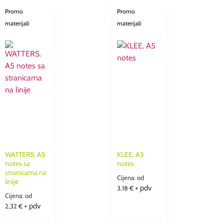
Promo
Promo
materijali
materijali
WATTERS. A5
KLEE. A5
notes sa
notes
stranicama na
Cijena: od
linije
+ pdv
3,18
€
Cijena: od
+ pdv
2,32
€