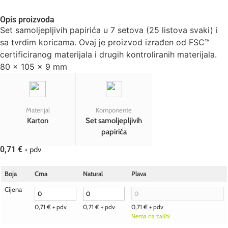
Opis proizvoda
Set samoljepljivih papirića u 7 setova (25 listova svaki) i
sa tvrdim koricama. Ovaj je proizvod izrađen od FSC™
certificiranog materijala i drugih kontroliranih materijala.
80 x 105 x 9 mm
Materijal
Komponente
Karton
Set samoljepljivih
papirića
0,71
€
+ pdv
Boja
Crna
Natural
Plava
Cijena
0,71
€
+ pdv
0,71
€
+ pdv
0,71
€
+ pdv
Nema na zalihi