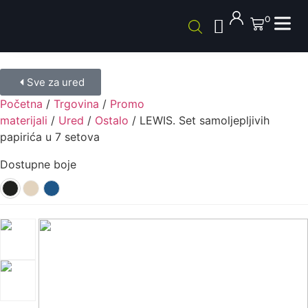
0
Sve za ured
Početna
/
Trgovina
/
Promo
materijali
/
Ured
/
Ostalo
/ LEWIS. Set samoljepljivih
papirića u 7 setova
Dostupne boje