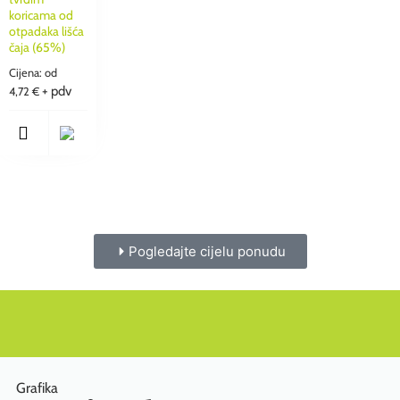
koricama od
otpadaka lišća
čaja (65%)
Cijena: od
+ pdv
4,72
€
Pogledajte cijelu ponudu
Grafika