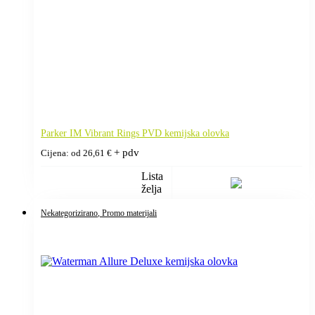
Parker IM Vibrant Rings PVD kemijska olovka
+ pdv
Cijena: od
26,61
€
Lista
želja
Nekategorizirano
, Promo materijali