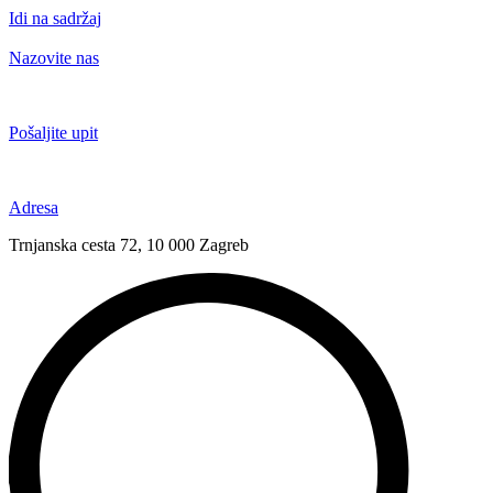
Idi na sadržaj
Nazovite nas
+385 91 6673 789
Pošaljite upit
novival@novival.hr
Adresa
Trnjanska cesta 72, 10 000 Zagreb