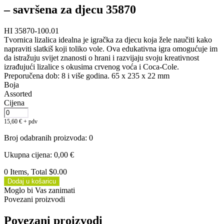
– savršena za djecu 35870
HI 35870-100.01
Tvornica lizalica idealna je igračka za djecu koja žele naučiti kako
napraviti slatkiš koji toliko vole. Ova edukativna igra omogućuje im
da istražuju svijet znanosti o hrani i razvijaju svoju kreativnost
izrađujući lizalice s okusima crvenog voća i Coca-Cole.
Preporučena dob: 8 i više godina. 65 x 235 x 22 mm
Boja
Assorted
Cijena
15,60
€
+ pdv
Broj odabranih proizvoda
:
0
Ukupna cijena
:
0,00
€
0 Items, Total $0.00
Dodaj u košaricu
Moglo bi Vas zanimati
Povezani proizvodi
Povezani proizvodi