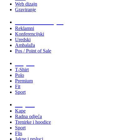
Web dizajn
Graviranje
Tiskani materijali
Reklamni
Konferencijski
Uredski
Ambalaža
Pos / Point of Sale
Majice
T-Shirt
Polo
Premium
Fit
Sport
Odjeća
Kape
Radna odjeća
Trenirke i hoodice
Sport
Flis
Jakne i prsluci