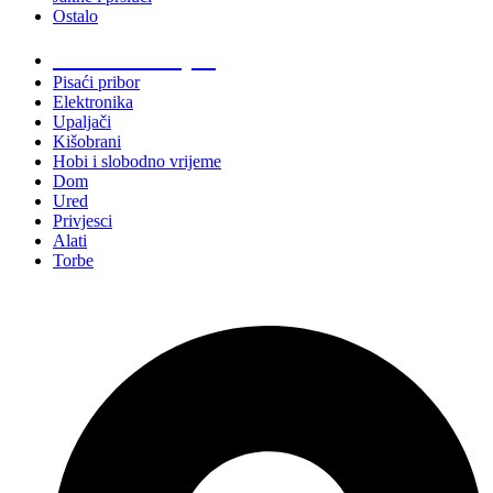
Ostalo
Promo materijali
Pisaći pribor
Elektronika
Upaljači
Kišobrani
Hobi i slobodno vrijeme
Dom
Ured
Privjesci
Alati
Torbe