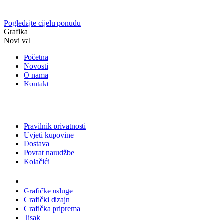
Pogledajte cijelu ponudu
Grafika
Novi val
Početna
Novosti
O nama
Kontakt
Pravilnik privatnosti
Uvjeti kupovine
Dostava
Povrat narudžbe
Kolačići
Usluge
Grafičke usluge
Grafički dizajn
Grafička priprema
Tisak